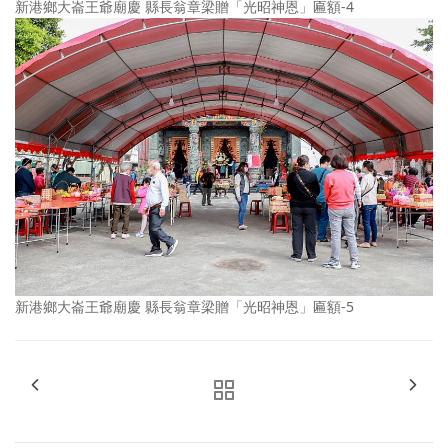
新港鄉大崙王爺廟慶 縣長翁章梁贈「光昭神恩」匾額-4
新港鄉大崙王爺廟慶 縣長翁章梁贈「光昭神恩」匾額-5