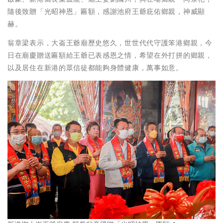
隨後致贈「光昭神恩」匾額，感謝池府王爺庇佑鄉親，神威顯
赫。
翁章梁表示，大崙王爺廟歷史悠久，世世代代守護笨港鄉親，今
日在廟慶贈送匾額給王爺已表感恩之情，希望在外打拼的鄉親，
以及居住在新港的眾信徒都能夠身體健康，萬事如意。