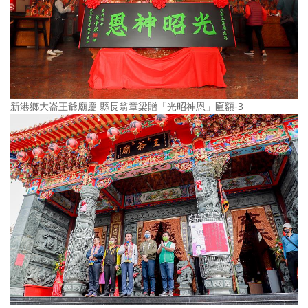
新港鄉大崙王爺廟慶 縣長翁章梁贈「光昭神恩」匾額-3