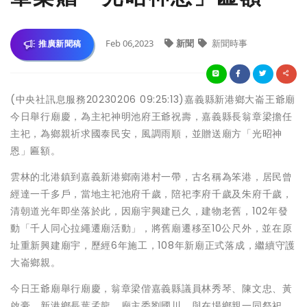
Feb 06,2023
新聞
新聞時事
推廣新聞稿
(中央社訊息服務20230206 09:25:13)嘉義縣新港鄉大崙王爺廟
今日舉行廟慶，為主祀神明池府王爺祝壽，嘉義縣長翁章梁擔任
主祀，為鄉親祈求國泰民安，風調雨順，並贈送廟方「光昭神
恩」匾額。
雲林的北港鎮到嘉義新港鄉南港村一帶，古名稱為笨港，居民曾
經達一千多戶，當地主祀池府千歲，陪祀李府千歲及朱府千歲，
清朝道光年即坐落於此，因廟宇興建已久，建物老舊，102年發
動「千人同心拉繩遷廟活動」，將舊廟遷移至10公尺外，並在原
址重新興建廟宇，歷經6年施工，108年新廟正式落成，繼續守護
大崙鄉親。
今日王爺廟舉行廟慶，翁章梁偕嘉義縣議員林秀琴、陳文忠、黃
啟豪、新港鄉長葉孟龍、廟主委劉國川，與在場鄉親一同祭祀，