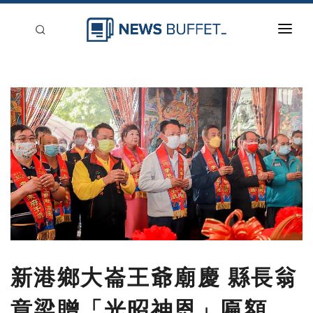
回到首頁
新聞稿分類
登入
刊登
新港鄉大崙王爺廟慶 縣長翁
章梁贈「光昭神恩」匾額