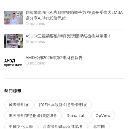
創智動能強化AI與經營雙軸競爭力 投資長受臺大EMBA
邀分享AI時代投資思維
2026/08/07
ASUSx三麗鷗耍酷聯萌 潮玩開學祭搶抱AI筆電！
2026/08/07
AMD公佈2026年第2季財務報告
2026/08/07
熱門標籤
國際發明展
JDIE日本設計創意暨發明展
世界發明智慧財產聯盟總會
SocialLab
OpView
中國文化大學
台灣發明商品促進協會
北市圖