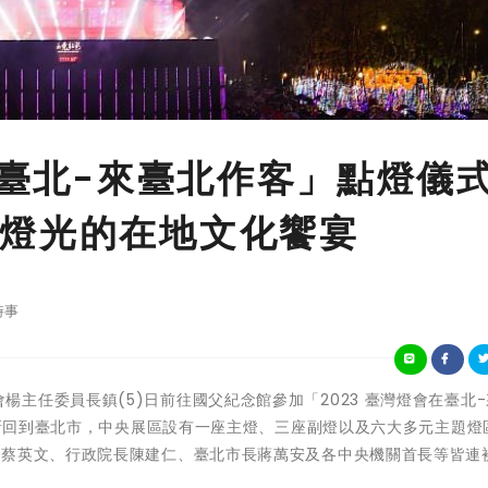
在臺北-來臺北作客」點燈儀
燈光的在地文化饗宴
時事
客家委員會楊主任委員長鎮(5)日前往國父紀念館參加「2023 臺灣燈會在臺北
會重新回到臺北市，中央展區設有一座主燈、三座副燈以及六大多元主題燈
統蔡英文、行政院長陳建仁、臺北市長蔣萬安及各中央機關首長等皆連