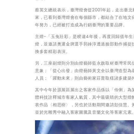
蔡英文總統表示，臺灣燈會從2001年起，走出臺
來，已看到臺灣燈會在每個縣市，都結合了在地文
年努力，已經被打造成為行銷臺灣的重要品牌。
主燈-「玉兔壯彩」是睽違4年後，再度回歸值年生肖
燈，並邀請奧運金牌選手郭婞淳透過臉部動作捕捉
換多套精彩表演。
另，三座副燈則分別由燈藝師藍永旗取材臺灣常民
意象；「從心出發」由燈藝師黃文全以臺灣造型為
人員；「躍動未來」則由藝術家莊普取樣諸多建築
其中今年於源展區展出之客家作品係以「伶俐」為
體科技詮釋城市客家人氣質，其中最吸睛的大型燈
表作品〈相思樹〉，另也於活動期間邀請彭佳慧、黃
並於光雕秀中融入客家圖騰及音樂文化等客家元素