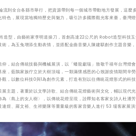
北輪流到全台各縣市舉行，把資源帶到每一個城市帶動地方發展，這麼
化特色，展現當地獨特歷史與魅力，吸引許多國際觀光客來臺，臺灣
造型，由藝術家李明道操刀，首創高達22公尺的 Robot造型科技玉
技術，為玉兔增添生動表情，並搭配金曲音樂人陳建騏創作主題音樂
信仰，結合傳統技藝與機械展演，以「蟠龍獻瑞」致敬千禧年台灣燈
基座，藍鵲家族佇立於大樹頂端，一顆滿懷感恩的心致謝疫情期間辛
外觀，以數位科技0與1為創作元素，打造有別以往傳統花燈形式的科
策展主題，著重於以文學詩歌、結合傳統花燈藝術與文化，輔以現代
飾為〈島上的女人樹〉，以傳統花燈呈現，詮釋知名客家女詩人杜潘
連煜、羅文裕、生祥樂隊等重量級的客家音樂人進行 53 場客家展演
。