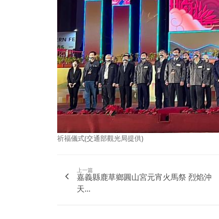
祈福儀式(交通部觀光局提供)
上一篇
嘉義縣鹿草鄉圓山宮元宵火馬祭 烈焰沖
天...