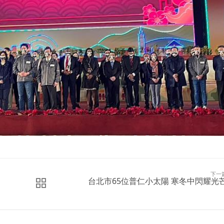
下一
台北市65位普仁小太陽 寒冬中閃耀光