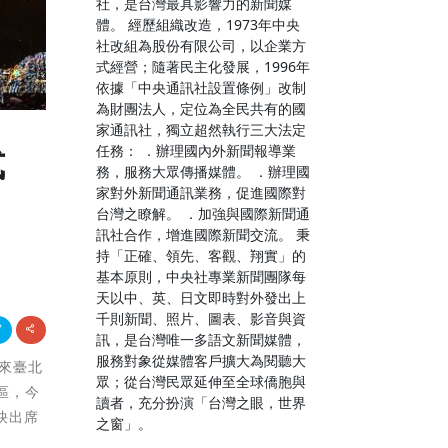
社，是台灣最具影響力的新聞媒
體。 經歷組織改造，1973年中央
社改組為股份有限公司，以企業方
式經營；隨著民主化發展，1996年
依據「中央通訊社設置條例」改制
為財團法人，定位為全民共有的國
家通訊社，獨立超然執行三大法定
任務： ．辦理國內外新聞報導業
式
務，服務大眾傳播媒體。 ．辦理國
家對外新聞通訊業務，促進國際對
台灣之瞭解。 ．加強與國際新聞通
訊社合作，增進國際新聞交流。 秉
持「正確、領先、客觀、翔實」的
基本原則，中央社專業新聞團隊每
天以中、英、日文即時對外發出上
千則新聞、照片、圖表、影音與資
訊，是台灣唯一多語文新聞媒體，
服務對象從媒體客戶擴大為閱聽大
-來臺北
眾；從台灣民眾延伸至全球僑胞與
區，今
讀者，充分扮演「台灣之眼，世界
袂出席
之窗」。