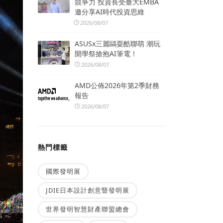
競爭力 投資長受臺大EMBA
邀分享AI時代投資思維
2026/08/07
ASUSx三麗鷗耍酷聯萌 潮玩
開學祭搶抱AI筆電！
2026/08/07
AMD公佈2026年第2季財務
報告
2026/08/07
熱門標籤
國際發明展
JDIE日本設計創意暨發明展
世界發明智慧財產聯盟總會