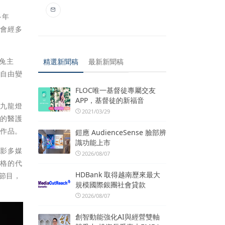
多年
燈會經多
兔主
精選新聞稿
最新新聞稿
，自由變
FLOC唯一基督徒專屬交友
APP，基督徒的新福音
會九龍燈
2021/03/29
勞的醫護
技作品。
鎧應 AudienceSense 臉部辨
識功能上市
光影多媒
2026/08/07
芳格的代
HDBank 取得越南歷來最大
節目，
規模國際銀團社會貸款
2026/08/07
創智動能強化AI與經營雙軸