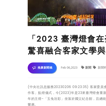
「2023 臺灣燈會
驚喜融合客家文學與
Feb 06,2023
新聞
新聞
推廣新聞稿
(中央社訊息服務20230206 09:23:35) 
作客」點燈儀式，今(2023)年是23來臺灣燈
年的主燈-「玉兔壯彩」坐落於國父紀念館，且總
響應。