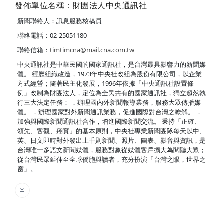
發佈單位名稱：財團法人中央通訊社
新聞聯絡人：訊息服務核稿員
聯絡電話：02-25051180
聯絡信箱：
timtimcna@mail.cna.com.tw
中央通訊社是中華民國的國家通訊社，是台灣最具影響力的新聞媒
體。 經歷組織改造，1973年中央社改組為股份有限公司，以企業
方式經營；隨著民主化發展，1996年依據「中央通訊社設置條
例」改制為財團法人，定位為全民共有的國家通訊社，獨立超然執
行三大法定任務： ．辦理國內外新聞報導業務，服務大眾傳播媒
體。 ．辦理國家對外新聞通訊業務，促進國際對台灣之瞭解。 ．
加強與國際新聞通訊社合作，增進國際新聞交流。 秉持「正確、
領先、客觀、翔實」的基本原則，中央社專業新聞團隊每天以中、
英、日文即時對外發出上千則新聞、照片、圖表、影音與資訊，是
台灣唯一多語文新聞媒體，服務對象從媒體客戶擴大為閱聽大眾；
從台灣民眾延伸至全球僑胞與讀者，充分扮演「台灣之眼，世界之
窗」。