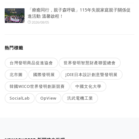
「療癒同行，親子森呼吸」115年失親家庭親子關係促
進活動 溫馨啟程！
2026/08/05
熱門標籤
台灣發明商品促進協會
世界發明智慧財產聯盟總會
北市圖
國際發明展
JDIE日本設計創意暨發明展
韓國WICO世界發明創新競賽
中國文化大學
SocialLab
OpView
汎武電機工業