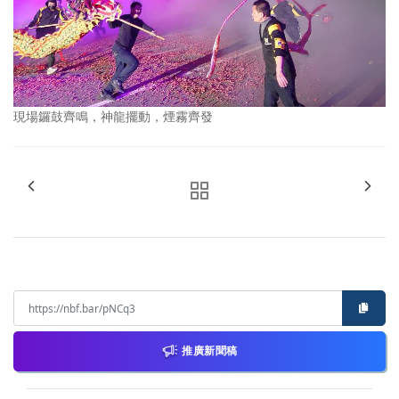
現場鑼鼓齊鳴，神龍擺動，煙霧齊發
推廣新聞稿