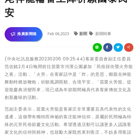
安
Feb 06,2023
新聞
新聞時事
推廣新聞稿
(中央社訊息服務20230206 09:25:44)客家委員會副主任委員
范佐銘2月4日晚間前往苗栗市河濱公園參加「民俗踩街暨火旁龍
之夜」活動，「火旁」在客家話中是「炸」的意思，鄉親在神龍
舞動時燃放鞭炮，祈願風調雨順、合境平安，「苗栗火旁龍」從
迎龍慶典演變而來，現已成為年節期間極具代表客家傳統文化及
創新趣味的活動。
范副主委表示，苗栗火旁龍是客家庄非常重要且具代表性的文化
遺產，這個帶有獨特而神祕的客庄龍神信仰，原屬於民間極為特
殊的元宵民俗節慶文化活動。希望透過活動可以讓更多人認識客
家文化的信仰與精神，也鼓勵大家既然來到客庄，不妨多用客語