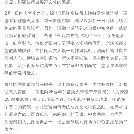
交流，用客語傳遞客家文化的美麗。
2月4日的火旁龍之夜，除了9尾祥龍輪番上陣接受炮陣洗禮，現
場還有霹靂火旁龍、親子舞龍體驗，讓民眾擔任一日龍隊，感受
神龍的重量與祝福。另外，活動也邀請到來自臺中知名的「威勁
龍獅武術戰鼓團」，帶來「金龍躍貓裏 精彩二十五」夜光龍表
演，結合聲光、特效等藝術，呈現夜光龍精緻優雅、充滿美麗姿
態的龍城映像，並搭配六支大旗一同揮舞搖動，場面相當壯觀並
震撼人心。轉場表演則邀請世新大學啦啦隊，混合爵士舞蹈、現
代舞、流行街舞及炫麗技巧，在客家鄉親的面前，盡情展現啦啦
隊的青春與活力。
最後的壓軸重頭戲是由去年演出精彩火龍秀、大獲好評的「即將
成真火舞團」，為迎向25週年的苗栗火旁龍帶來震撼的「火旁龍
25 龍飛鳳舞」秀，以龍鳳呈祥、浴火鳳凰的炫目演出，帶來精
采奪目的表演。如此豐富而傳奇的地方文化特色活動，在傳承百
年歷史之餘，躋身成為「南蜂炮、北天燈、中火旁龍、東寒單」
的臺灣四大元宵慶典之一，也是臺灣瘋元宵地方特色節慶活動代
表之一。