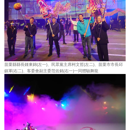
苗栗縣縣長鍾東錦(左一)、民眾黨主席柯文哲(左二)、苗栗市市長邱
鎮軍(右二)、客委會副主委范佐銘(右一)一同體驗舞龍