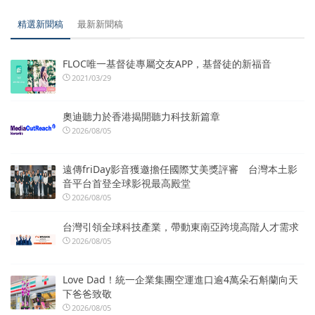
精選新聞稿
最新新聞稿
FLOC唯一基督徒專屬交友APP，基督徒的新福音
2021/03/29
奧迪聽力於香港揭開聽力科技新篇章
2026/08/05
遠傳friDay影音獲邀擔任國際艾美獎評審 台灣本土影
音平台首登全球影視最高殿堂
2026/08/05
台灣引領全球科技產業，帶動東南亞跨境高階人才需求
2026/08/05
Love Dad！統一企業集團空運進口逾4萬朵石斛蘭向天
下爸爸致敬
2026/08/05