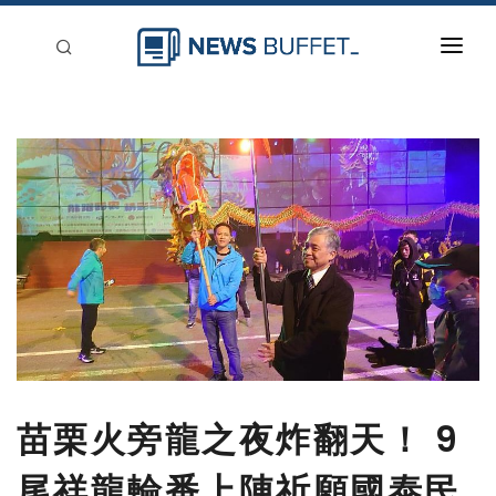
回到首頁
新聞稿分類
登入
刊登
苗栗火旁龍之夜炸翻天！ 9
尾祥龍輪番上陣祈願國泰民