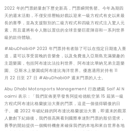
2022 年的門票銷量創下歷史新高，門票瞬間售罄。今年為期四
天的週末活動，不僅安排壓軸好戲以迎來一級方程式有史以來最
長的賽季，並為支援類別的二級方程式和四級方程式注入驚人元
素，而且還將有令人難以置信的全球音樂巨星陣容和一系列世界
級的款待體驗。
#AbuDhabiGP 2023 年門票持有者除了可以在指定日期進入賽
道，還可以享受當晚的音樂會，以及免費進入亞斯島充滿樂趣的
主題樂園，包括阿布達比法拉利世界、阿布達比華納兄弟主題樂
園、 亞斯水上樂園或阿布達比海洋世界。優惠適用於持有 11
月 22 日至 27 日 #AbuDhabiGP 週末門票的人士。
Abu Dhabi Motorsports Management 行政總裁
Saif Al N
oaimi
表示：「我們宣佈更早發售阿提哈德航空第 15 屆第一級
方程式阿布達比格蘭披治大賽的門票，這是一個值得驕傲的日
子。 繼 2022 年破紀錄的阿布達比格蘭披治大賽，即週末的觀眾
人數創下紀錄後，我們很高興看到國際車迷對門票的殷切需求，
賽季的開始提供一個獨特機會來確保我們的本地和來自世界各地