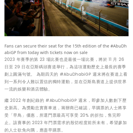
Fans can secure their seat for the 15th edition of the #AbuDh
abiGP from today with tickets now on sale
2023 年賽季的第 23 場比賽也是最後一場比賽，將於 11 月 26
日至 29 日在亞斯碼頭賽道舉行，為這項運動歷史上最長的賽季
劃上圓滿句號。 為期四天的 #AbuDhabiGP 週末將在賽道上看
到一系列令人難以置信的獨特運動，並在亞斯島賽道上提供世界
一流的娛樂和酒店體驗。
繼 2022 年創紀錄的 #AbuDhabiGP 週末，即參加人數創下歷
史新高。為獎勵忠實賽車迷，籌辦商已確認，早購票的人士將享
受「早鳥」優惠，所選門票最高可享受 20% 的折扣，售完即
止。該賽事的 2023 年門票需求的殷切程度前所未有，希望參加
的人士欲免向隅，應盡早購票。