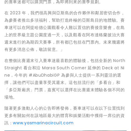
的賽車迷都可以購買門票，為即將到來的賽季規劃。
在 2023 年，我們很高興與亞斯島的合作夥伴和鄰居密切合作，
為參賽者推出多項福利，幫助打造終極的亞斯島目的地體驗。賽
車迷可以在阿提哈德公園觀看令人難以置信的賽後音樂會，在島
上的世界級主題公園度過一天，以及觀看在阿布達格蘭披治大賽
週末進行的為期四天賽事，所有都已包括在門票內。未來幾週將
有更多消息公佈，敬請留意。」
在整個比賽週末引入賽車迷最喜歡的體驗後，包括全新的 North
Straight 看台和沿
Marsa South Corner
延伸的 Deck at Ni
ne，今年的 #AbuDhabiGP 為參與人士提供一系列靈活的選
擇，讓他們可以盡量享受其週末。這包括流行的「多看台」和
「多亞斯廂房」門票，嘉賓可以選擇在比賽週末體驗各個不同的
場地。
隨著更多激動人心的公告即將發佈，賽車迷可以在以下位置找到
更多有關如何在該地區最大的體育和娛樂活動中獲得一席位的資
訊：
www.yasmarinacircuit.com