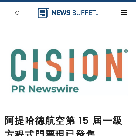
回到首頁
新聞稿分類
登入
刊登
阿提哈德航空第 15 屆一級
方程式門票現已發售