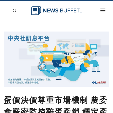
回到首頁
新聞稿分類
登入
刊登
蛋價決價尊重市場機制 農委
會嚴密監控雞蛋產銷 穩定產