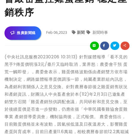
銷秩序
Feb 06,2023
新聞
新聞時事
推廣新聞稿
(中央社訊息服務20230206 10:31:13) 針對媒體報導「看不見的
黑手?傳蛋價明漲3元/臺斤又臨時取消，業界怒：農委會干預 蛋
荒一觸即發」，農委會表示，雞蛋價格波動係由產銷雙方依市場
機制決定，網路媒體報導蛋價調漲一節，純屬產業群組內訊息，
為產銷利害關係人之意見交換。針對農曆春節後之雞蛋銷售狀況
和產銷資訊，財團法人中央畜產會於本(112)年2月3日已邀集產
銷雙方召開「雞蛋產銷預供調配會議」共同研析和意見交換，至
於後續蛋價是否進一步變動，仍應依循「中華民國養雞協會蛋雞
事業 產銷督導委員會」機制協商後，正式報價。 農委會指出，
目前雞蛋價格並未有波動，因氣候低溫及日夜溫差大，影響雞蛋
產蛋與育成率，目前日產量11.6萬箱，相較農曆春節前12.2萬箱減