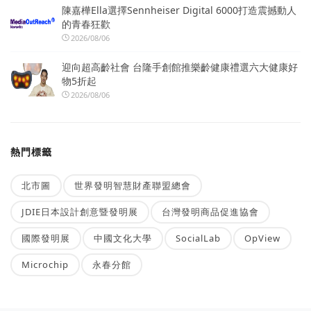
陳嘉樺Ella選擇Sennheiser Digital 6000打造震撼動人
的青春狂歡
2026/08/06
迎向超高齡社會 台隆手創館推樂齡健康禮選六大健康好
物5折起
2026/08/06
熱門標籤
北市圖
世界發明智慧財產聯盟總會
JDIE日本設計創意暨發明展
台灣發明商品促進協會
國際發明展
中國文化大學
SocialLab
OpView
Microchip
永春分館