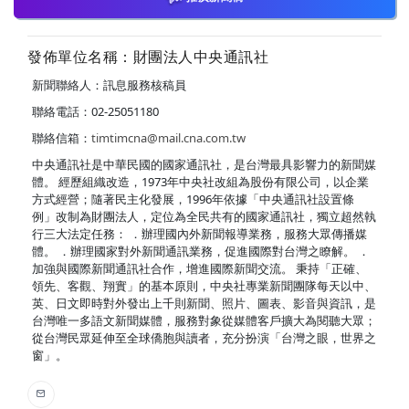
發佈單位名稱：財團法人中央通訊社
新聞聯絡人：訊息服務核稿員
聯絡電話：02-25051180
聯絡信箱：
timtimcna@mail.cna.com.tw
中央通訊社是中華民國的國家通訊社，是台灣最具影響力的新聞媒
體。 經歷組織改造，1973年中央社改組為股份有限公司，以企業
方式經營；隨著民主化發展，1996年依據「中央通訊社設置條
例」改制為財團法人，定位為全民共有的國家通訊社，獨立超然執
行三大法定任務： ．辦理國內外新聞報導業務，服務大眾傳播媒
體。 ．辦理國家對外新聞通訊業務，促進國際對台灣之瞭解。 ．
加強與國際新聞通訊社合作，增進國際新聞交流。 秉持「正確、
領先、客觀、翔實」的基本原則，中央社專業新聞團隊每天以中、
英、日文即時對外發出上千則新聞、照片、圖表、影音與資訊，是
台灣唯一多語文新聞媒體，服務對象從媒體客戶擴大為閱聽大眾；
從台灣民眾延伸至全球僑胞與讀者，充分扮演「台灣之眼，世界之
窗」。