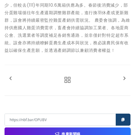
少，但較去(111)年同期10.6萬箱供應為多。春節後消費減少，部
分蛋雞場循往年生產週期調整雞群產能，進行換羽休產或更新雞
群，該會將持續嚴密監控雞蛋產銷供需狀況。 農委會強調，為維
持供應國人雞蛋消費需求，畜產會持續協調加工業者、各地蛋商
公會、洗選業者等調度補足各銷售通路，並非僅針對特定超市系
統。該會亦將持續瞭解蛋農生產成本與狀況，務必讓農民保有收
益以確保生產意願，並透過產銷調節以兼顧消費者權益！
推廣新聞稿