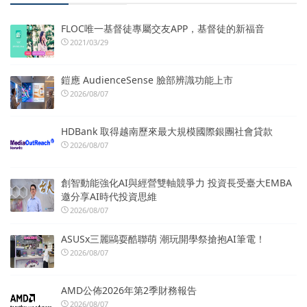
FLOC唯一基督徒專屬交友APP，基督徒的新福音
2021/03/29
鎧應 AudienceSense 臉部辨識功能上市
2026/08/07
HDBank 取得越南歷來最大規模國際銀團社會貸款
2026/08/07
創智動能強化AI與經營雙軸競爭力 投資長受臺大EMBA
邀分享AI時代投資思維
2026/08/07
ASUSx三麗鷗耍酷聯萌 潮玩開學祭搶抱AI筆電！
2026/08/07
AMD公佈2026年第2季財務報告
2026/08/07