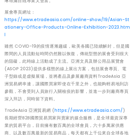
琳琅
滿目既專業又豐富。
展會專頁網址：
https://www.etradeasia.com/online-show/19/Asian-St
ationery-Office-Products-Online-Exhibition-2023.htm
l
雖然 C
OVID
-19的疫情逐漸趨緩，歐美各國已陸續解封，但是國
際間的人員流動短時間仍然難以恢復，傳統型態的展會受到很大
的阻礙，此時線上活動成了主流。亞洲文具及辦公用品展覽會
(ASOP 2023)提供多樣態的線上展出方案，包括展會專頁、電
子型錄或是虛擬展場，並將產品及參展廠商資料TradeAsia 亞
洲貿易網串連，讓國際買家即使在千里之外，也能夠輕易地到訪
參觀，不會受到人員旅行入關檢疫的影響，並進一步到廠商專頁
深入拜訪，同時留下資料。
TradeAsia 亞洲貿易網 (
https://www.etradeasia.com/
)
長期經營B2B國際貿易買家與賣家的媒合服務，是全球最資深專
業的貿易平台，目前擁有數百萬的全球會員，六十多萬家供應
商、以及數百萬最新的貿易商品，每天都有上千位來自全球各地