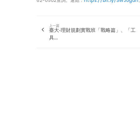
62-0502查詢。連結：
https://bit.ly/3WJogan
上一篇
臺大-理財規劃實戰班「戰略篇」、「工
具...