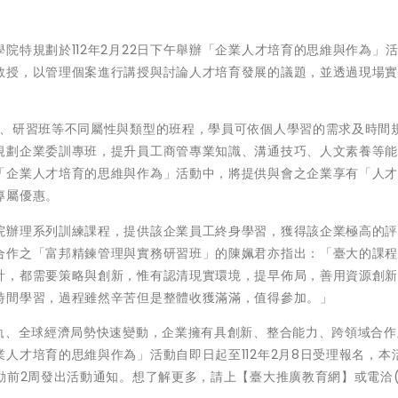
院特規劃於112年2月22日下午舉辦「企業人才培育的思維與作為」
教授，以管理個案進行講授與討論人才培育發展的議題，並透過現場
班、研習班等不同屬性與類型的班程，學員可依個人學習的需求及時間
規劃企業委訓專班，提升員工商管專業知識、溝通技巧、人文素養等
「企業人才培育的思維與作為」活動中，將提供與會之企業享有「人
專屬優惠。
院辦理系列訓練課程，提供該企業員工終身學習，獲得該企業極高的
合作之「富邦精鍊管理與實務研習班」的陳姵君亦指出：「臺大的課
計，都需要策略與創新，惟有認清現實環境，提早佈局，善用資源創
時間學習，過程雖然辛苦但是整體收獲滿滿，值得參加。」
接軌、全球經濟局勢快速變動，企業擁有具創新、整合能力、跨領域合作
人才培育的思維與作為」活動自即日起至112年2月8日受理報名，本
前2周發出活動通知。想了解更多，請上【臺大推廣教育網】或電洽(0