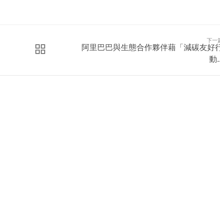
。
下一
阿里巴巴與生態合作夥伴藉「減碳友好
動..