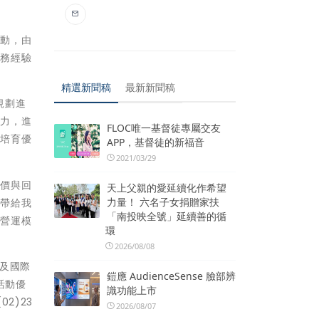
活動，由
實務經驗
精選新聞稿
最新新聞稿
規劃進
能力，進
FLOC唯一基督徒專屬交友
才培育優
APP，基督徒的新福音
2021/03/29
評價與回
天上父親的愛延續化作希望
力量！ 六名子女捐贈家扶
程帶給我
「南投映全號」延續善的循
新營運模
環
2026/08/08
及國際
鎧應 AudienceSense 臉部辨
活動優
識功能上市
2)23
2026/08/07