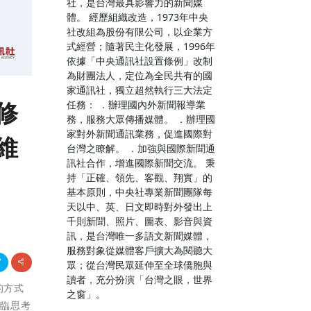
社，是台灣最具影響力的新聞媒
體。 經歷組織改造，1973年中央
社改組為股份有限公司，以企業方
式經營；隨著民主化發展，1996年
依據「中央通訊社設置條例」改制
為財團法人，定位為全民共有的國
家通訊社，獨立超然執行三大法定
修
任務： ．辦理國內外新聞報導業
務，服務大眾傳播媒體。 ．辦理國
家對外新聞通訊業務，促進國際對
維
台灣之瞭解。 ．加強與國際新聞通
訊社合作，增進國際新聞交流。 秉
持「正確、領先、客觀、翔實」的
基本原則，中央社專業新聞團隊每
天以中、英、日文即時對外發出上
千則新聞、照片、圖表、影音與資
訊，是台灣唯一多語文新聞媒體，
服務對象從媒體客戶擴大為閱聽大
眾；從台灣民眾延伸至全球僑胞與
讀者，充分扮演「台灣之眼，世界
的方式
之窗」。
面臨思考