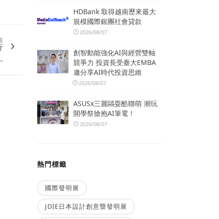
HDBank 取得越南歷來最大
規模國際銀團社會貸款
2026/08/07
篇
行
創智動能強化AI與經營雙軸
.
競爭力 投資長受臺大EMBA
邀分享AI時代投資思維
2026/08/07
ASUSx三麗鷗耍酷聯萌 潮玩
開學祭搶抱AI筆電！
2026/08/07
熱門標籤
國際發明展
JDIE日本設計創意暨發明展