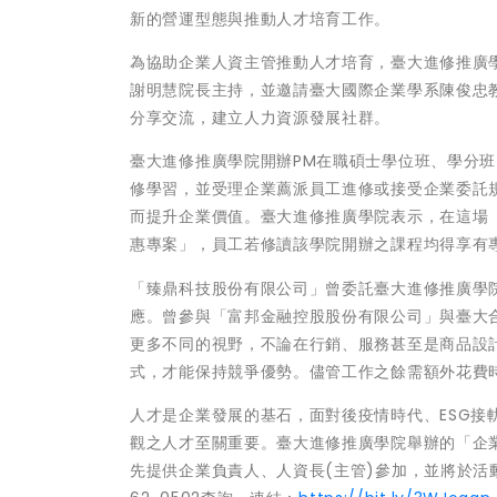
新的營運型態與推動人才培育工作。
為協助企業人資主管推動人才培育，臺大進修推廣學
謝明慧院長主持，並邀請臺大國際企業學系陳俊忠
分享交流，建立人力資源發展社群。
臺大進修推廣學院開辦PM在職碩士學位班、學分
修學習，並受理企業薦派員工進修或接受企業委託
而提升企業價值。臺大進修推廣學院表示，在這場
惠專案」，員工若修讀該學院開辦之課程均得享有
「臻鼎科技股份有限公司」曾委託臺大進修推廣學
應。曾參與「富邦金融控股股份有限公司」與臺大
更多不同的視野，不論在行銷、服務甚至是商品設
式，才能保持競爭優勢。儘管工作之餘需額外花費
人才是企業發展的基石，面對後疫情時代、ESG
觀之人才至關重要。臺大進修推廣學院舉辦的「企業
先提供企業負責人、人資長(主管)參加，並將於活動