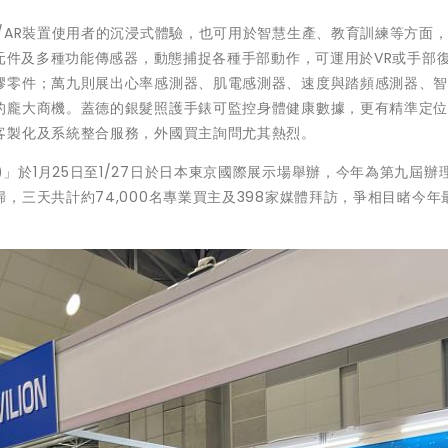
/AR裝置使用者的沉浸式體驗，也可用於智慧生產、教育訓練等方面
測元件及多種功能傳感器，動態捕捉各種手部動作，可運用於VR或手部
膠零件；萬九則展出心率感測器、肌電感測器、速度與踏頻感測器、
的龐大商機。蓋德的銀髮照護手錶可監控身體健康數據，更有精準定
客製化及系統整合服務，外國買主詢問尤其熱烈。
2023)」於1月25日至1/27日於日本東京國際展示場舉辦，今年為第九屆辦
，三天共計約74,000名專業買主及398家媒體拜訪，爭相目睹今年