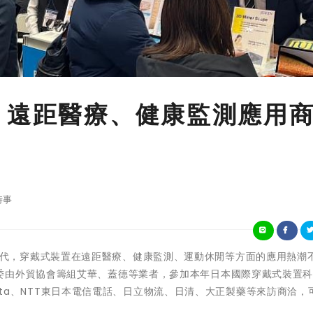
 遠距醫療、健康監測應用
時事
)在後疫情時代，穿戴式裝置在遠距醫療、健康監測、運動休閒等方面的應用熱潮
委由外貿協會籌組艾華、蓋德等業者，參加本年日本國際穿戴式裝置
Toyota、NTT東日本電信電話、日立物流、日清、大正製藥等來訪商洽，