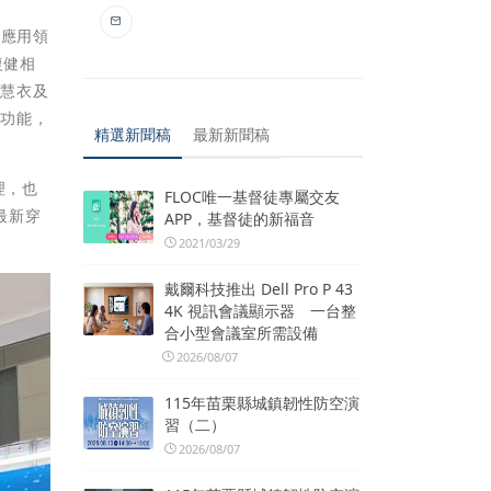
，應用領
復健相
智慧衣及
位功能，
精選新聞稿
最新新聞稿
理，也
FLOC唯一基督徒專屬交友
最新穿
APP，基督徒的新福音
2021/03/29
戴爾科技推出 Dell Pro P 43
4K 視訊會議顯示器 一台整
合小型會議室所需設備
2026/08/07
115年苗栗縣城鎮韌性防空演
習（二）
2026/08/07