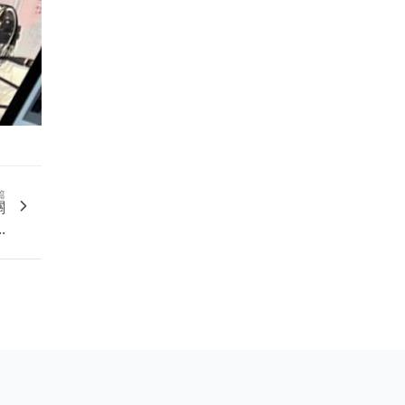
篇
關
.