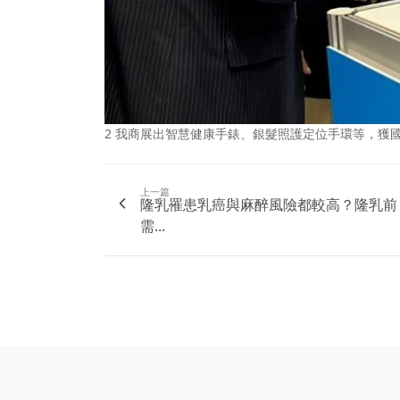
2 我商展出智慧健康手錶、銀髮照護定位手環等，獲
上一篇
隆乳罹患乳癌與麻醉風險都較高？隆乳前
需...