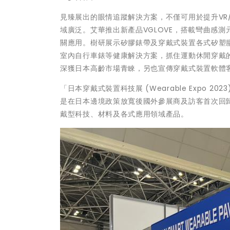
見臻展出的眼情追蹤解決方案，不僅可用於提升VR
域廣泛。艾華推出新產品VGLOVE，搭載彎曲感
關應用。樹研展示矽膠錶帶及穿戴式裝置各式矽塑
室內自行車錶等健康解決方案，抓住運動休閒穿戴
深獲日本高齡市場青睞，另也宣傳穿戴式裝置軟體
「日本穿戴式裝置科技展 (Wearable Expo 
是在日本邊境政策放寬後國外參展商及訪客首次回歸
戴型科技、材料及各式應用領域產品。