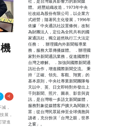
社，是台灣最具影響力的新聞媒
體。 經歷組織改造，1973年中央
社改組為股份有限公司，以企業方
式經營；隨著民主化發展，1996年
依據「中央通訊社設置條例」改制
為財團法人，定位為全民共有的國
家通訊社，獨立超然執行三大法定
任務： ．辦理國內外新聞報導業
商機
務，服務大眾傳播媒體。 ．辦理國
家對外新聞通訊業務，促進國際對
台灣之瞭解。 ．加強與國際新聞通
訊社合作，增進國際新聞交流。 秉
持「正確、領先、客觀、翔實」的
基本原則，中央社專業新聞團隊每
天以中、英、日文即時對外發出上
千則新聞、照片、圖表、影音與資
訊，是台灣唯一多語文新聞媒體，
服務對象從媒體客戶擴大為閱聽大
不減，
眾；從台灣民眾延伸至全球僑胞與
科技展，
讀者，充分扮演「台灣之眼，世界
可望進
之窗」。