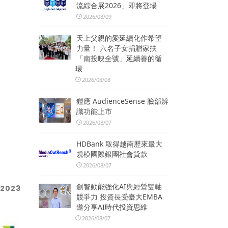
流綜合展2026」即將登場
2026/08/09
天上父親的愛延續化作希望
力量！ 六名子女捐贈家扶
「南投映全號」延續善的循
環
2026/08/08
鎧應 AudienceSense 臉部辨
識功能上市
2026/08/07
HDBank 取得越南歷來最大
規模國際銀團社會貸款
2026/08/07
創智動能強化AI與經營雙軸
其
2023
競爭力 投資長受臺大EMBA
邀分享AI時代投資思維
2026/08/07