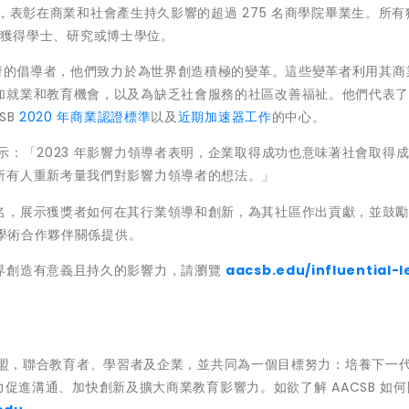
計劃，表彰在商業和社會產生持久影響的超過 275 名商學院畢業生。所
之一獲得學士、研究或博士學位。
政府的倡導者，他們致力於為世界創造積極的變革。這些變革者利用其商
加就業和教育機會，以及為缺乏社會服務的社區改善福祉。他們代表
SB
2020 年商業認證標準
以及
近期加速器工作
的中心。
示：「2023 年影響力領導者表明，企業取得成功也意味著社會取得
所有人重新考量我們對影響力領導者的想法。」
名，展示獲獎者如何在其行業領導和創新，為其社區作出貢獻，並鼓
由學術合作夥伴關係提供。
界創造有意義且持久的影響力，請瀏覽
aacsb.edu/influential-
業教育聯盟，聯合教育者、學習者及企業，並共同為一個目標努力：培養下一
，致力促進溝通、加快創新及擴大商業教育影響力。如欲了解 AACSB 如