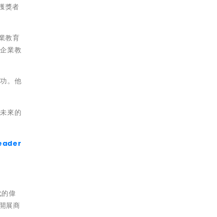
有獲獎者
業教育
了企業教
成功。他
勵未來的
leader
代的偉
何開展商