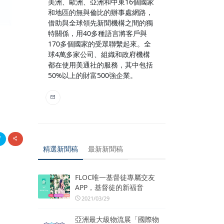
美洲、歐洲、亞洲和中東16個國家
和地區的無與倫比的辦事處網路，
借助與全球領先新聞機構之間的獨
特關係，用40多種語言將客戶與
170多個國家的受眾聯繫起來。全
球4萬多家公司、組織和政府機構
都在使用美通社的服務，其中包括
50%以上的財富500強企業。
精選新聞稿
最新新聞稿
FLOC唯一基督徒專屬交友
APP，基督徒的新福音
2021/03/29
亞洲最大級物流展「國際物