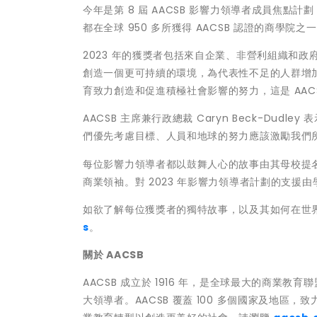
今年是第 8 屆 AACSB 影響力領導者成員焦點
都在全球 950 多所獲得 AACSB 認證的商學院
2023 年的獲獎者包括來自企業、非營利組織和
創造一個更可持續的環境，為代表性不足的人群增
育致力創造和促進積極社會影響的努力，這是 AAC
AACSB 主席兼行政總裁
Caryn Beck-Dudley
表
們優先考慮目標、人員和地球的努力應該激勵我們
每位影響力領導者都以鼓舞人心的故事由其母校提
商業領袖。對 2023 年影響力領導者計劃的支援
如欲了解每位獲獎者的獨特故事，以及其如何在世
s
。
關於
AACSB
AACSB 成立於 1916 年，是全球最大的商
大領導者。AACSB 覆蓋 100 多個國家及地區