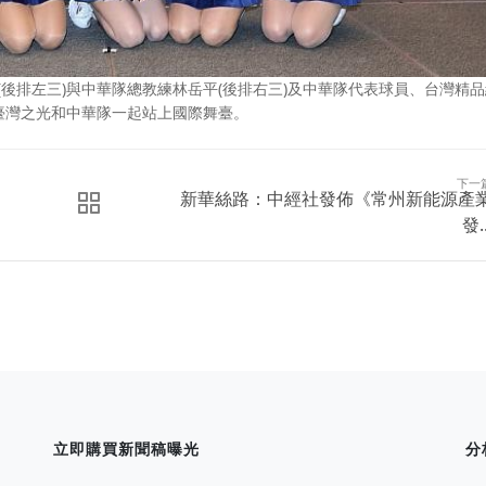
蒙(後排左三)與中華隊總教練林岳平(後排右三)及中華隊代表球員、台灣精
臺灣之光和中華隊一起站上國際舞臺。
下一
新華絲路：中經社發佈《常州新能源產
發..
立即購買新聞稿曝光
分