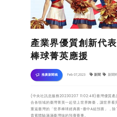
產業界優質創新代表
棒球菁英應援
Feb 07,2023
新聞
新聞
推廣新聞稿
(中央社訊息服務20230207 11:02:48)
合各領域的臺灣菁英一起登上世界舞臺，讓世界看見臺
重返臺灣的「世界棒球經典賽-臺中A組預賽」，
貴賓體驗滿滿臺灣味的預賽賽事。