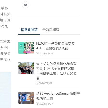
產業界
訊科技於
基地，臺
臺灣之
精選新聞稿
最新新聞稿
華隊成
FLOC唯一基督徒專屬交友
最堅強
APP，基督徒的新福音
現身記者
2021/03/29
世界看到
天上父親的愛延續化作希望
力量！ 六名子女捐贈家扶
「南投映全號」延續善的循
環
2026/08/08
鎧應 AudienceSense 臉部辨
識功能上市
2026/08/07