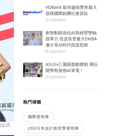
HDBank 取得越南歷來最大
規模國際銀團社會貸款
2026/08/07
創智動能強化AI與經營雙軸
競爭力 投資長受臺大EMBA
邀分享AI時代投資思維
2026/08/07
ASUSx三麗鷗耍酷聯萌 潮玩
開學祭搶抱AI筆電！
2026/08/07
熱門標籤
國際發明展
布正式
JDIE日本設計創意暨發明展