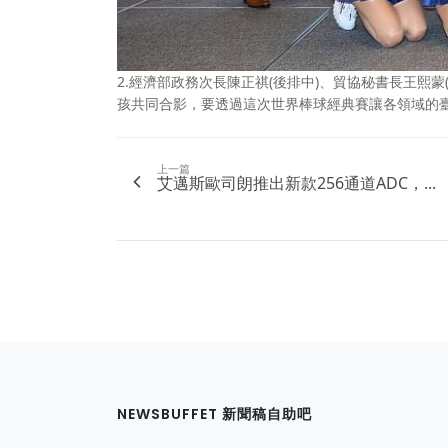
2.經濟部政務次長陳正祺(後排中)、貿協秘書長王熙
孩共同合影，要透過這次世界棒球經典賽讓各領域的
上一篇
艾邁斯歐司朗推出新款256通道ADC，...
NEWSBUFFET 新聞稿自助吧