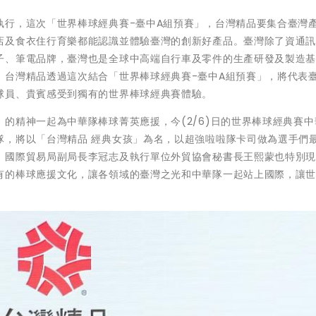
執行，這次「世界棒球經典賽-臺中A組預賽」，台灣精品要集合臺灣
店及食衣住行育樂都能認識並體驗臺灣的創新好產品。臺灣除了資通
子、筆電品牌，臺灣也是全球中高端自行車及零件的生產研發及製造
。台灣精品透過這次結合「世界棒球經典賽-臺中A組預賽」，將代表
球員、貴賓感受到獨有的世界棒球經典賽體驗。
的精神一起為中華隊棒球菁英應援，今(2/6)日的世界棒球經典賽中
隊，將以「台灣精品 經典女孩」為名，以超強啦啦隊卡司做為選手們
、國際貿易局副局長李冠志及執行單位外貿協會秘書長王熙蒙也特別
有的棒球應援文化，讓各領域的臺灣之光和中華隊一起站上國際，讓