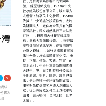
社，是台灣最具影響力的新聞媒
體。 經歷組織改造，1973年中央
社改組為股份有限公司，以企業方
式經營；隨著民主化發展，1996年
依據「中央通訊社設置條例」改制
為財團法人，定位為全民共有的國
家通訊社，獨立超然執行三大法定
任務： ．辦理國內外新聞報導業
台灣
務，服務大眾傳播媒體。 ．辦理國
家對外新聞通訊業務，促進國際對
台灣之瞭解。 ．加強與國際新聞通
訊社合作，增進國際新聞交流。 秉
持「正確、領先、客觀、翔實」的
基本原則，中央社專業新聞團隊每
天以中、英、日文即時對外發出上
千則新聞、照片、圖表、影音與資
訊，是台灣唯一多語文新聞媒體，
服務對象從媒體客戶擴大為閱聽大
持續結
眾；從台灣民眾延伸至全球僑胞與
月份再次
讀者，充分扮演「台灣之眼，世界
球員、
之窗」。