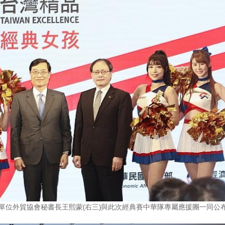
行單位外貿協會秘書長王熙蒙(右三)與此次經典賽中華隊專屬應援團一同公