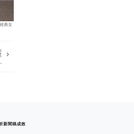
品經典女
篇
業
.
析新聞稿成效