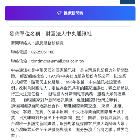
推廣新聞稿
發佈單位名稱：財團法人中央通訊社
新聞聯絡人：訊息服務核稿員
聯絡電話：02-25051180
聯絡信箱：
timtimcna@mail.cna.com.tw
中央通訊社是中華民國的國家通訊社，是台灣最具影響力的新聞媒
體。 經歷組織改造，1973年中央社改組為股份有限公司，以企業
方式經營；隨著民主化發展，1996年依據「中央通訊社設置條
例」改制為財團法人，定位為全民共有的國家通訊社，獨立超然執
行三大法定任務： ．辦理國內外新聞報導業務，服務大眾傳播媒
體。 ．辦理國家對外新聞通訊業務，促進國際對台灣之瞭解。 ．
加強與國際新聞通訊社合作，增進國際新聞交流。 秉持「正確、
領先、客觀、翔實」的基本原則，中央社專業新聞團隊每天以中、
英、日文即時對外發出上千則新聞、照片、圖表、影音與資訊，是
台灣唯一多語文新聞媒體，服務對象從媒體客戶擴大為閱聽大眾；
從台灣民眾延伸至全球僑胞與讀者，充分扮演「台灣之眼，世界之
窗」。