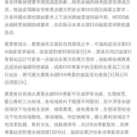
著全球氣候變遷等環境議題加劇，綠色金融與綠色投資也漸成主
流，無論是我國金管會逐步擴大對於企業ESG資訊揭露之要求，
許多跨國企業也開始要求上下游供應鏈需達到碳中和、RE100或
永續經營相關指標要求，在在顯示未來企業ESG揭露需求將愈趨
急迫。
農委會指出，農業操作立基於自然環境之中，可協助提供企業ES
G揭露需求場域，除直接對應到環境面(E)外，透過共同討論進行
客製化設計可更進一步媒合企業方與農方需求，例如將收穫農產
品提供給偏鄉弱勢家庭，或將ESG專案中的活動與企業員工日進
行結合，將可擴大農業永續ESG專案的效益至社會面(S)與公司
治理面(G)。
農委會目前推出農業永續ESG專案可分成淨零永續、生態保育、
暖心農村三大領域，各領域再向下開展不同類別，其中淨零永續
領域項下包含植生造林、循環農業、綠色農食等，生態保育領域
項下包含陸域棲地、海域棲地、特定物種等，暖心農村領域項下
包含零飢餓、農村文化、技藝傳承等，共計9項專案類別，並將
專案結合對應永續指標(SDGs)，協助企業評估各項專案與企業