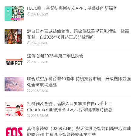
FLOC唯一基督徒專屬交友APP，基督徒的新福音
2021/03/29
源自日本宮城縣仙台市、頂級傳統美學花魁體驗「極麗
花魁」自2026年8月起正式開放預約
2026/08/06
遠傳召開2026年第二季法說會
2026/08/06
聯合航空深耕台灣40週年 持續投資市場、升級機隊並強
化全球航網連結
2026/08/06
社群觸及會變，品牌入口要掌握在自己手上：
Cloudmax 匯智推出 .tw／.台灣網域限時優惠
2026/08/06
真健康醫療（02697.HK）與天津具身智能創新中心達成
戰略合作 共建具身智能醫療產業生態