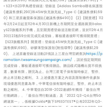
議售價$1,690) 和無線閃充充電板(15W) (建議售價$1,790)】⸰
• S23+|S23早鳥禮登錄送: 登錄送【Adidas Samba聯名保護殼
(建議售價$1,290)和45W快充旅充組_Type C (建議售價$1,69
0) 和三星原廠螢幕保護貼(建議售價$490)】 (2)【開賣禮】112
年2月24日起至112年4月30日新機上市期間至全通路購買Galax
yS23旗艦系列手機，且至開賣禮登錄送活動官網，並於112年4月
30日23點59分前完成完成登錄，審核通過後即可獲得開賣禮；
【S23旗艦系列】開賣禮：登錄送45W快充旅充組_Type C (建
議售價$1,690)、矽膠薄型保護殼(附指環帶) (建議售價$1,29
0)。 上述原廠登錄送活動詳情請上三星台灣官網查詢
https://p
romotion.twsamsungcampaign.com/
，請於指定期間前
完成登錄，審核通過後即可獲得贈品。贈品樣式隨機出貨不得挑
選，數量有限，贈完為止。台灣三星電子保有隨時修正、暫停、
終止本活動之權利。 3. 上述優惠方案之內容及限制條件依參加
現場優惠同意書為準，中華電信保有隨時修正、暫停、終止本活
動之權利。 4. 中華電信自2018-2022連續5年獨得「最佳台灣
行動網路」、「最佳台灣行動涵蓋」及「2022 Q3-Q4台灣5G
網速第一」，係根據Ookla®旗下SPEEDTEST®公布2022年Q3-