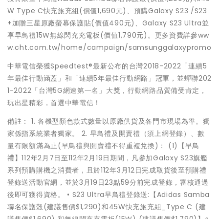
W Type C快充旅充組(價值1,690元)、預購Galaxy S23 /S23
+加贈三星原廠螢幕保護貼(價值490元)、Galaxy S23 Ultra並
享早鳥禮15W無線閃充充電板(價值1,790元)。更多資費詳參ww
w.cht.com.tw/home/campaign/samsunggalaxypromo
中華電信榮獲Speedtest®最新公布的台灣2018-2022「連續5
年最佳行動涵蓋」和「連續5年最佳行動網路」冠軍，並蟬聯202
1-2022「台灣5G網速第一名」大獎，行動網路品質備受肯定，
玩出星精彩，首選中華電信！
備註： 1. 各機型顏色款式數量以原廠供貨及各門市現場為準。獨
家係指系統業者獨家。 2. 早鳥禮及開賣禮（須上網登錄）、數
量有限額滿為止(早鳥禮與開賣禮不得重複兌換)： (1)【早鳥
禮】112年2月7日至112年2月19日期間，凡參加Galaxy S23旗艦
系列預購購機之消費者，且於112年3月12日完成取貨後至預購禮
登錄送活動官網，並於3月19日23點59分前完成登錄，審核通過
後即可獲得資格。 • S23 Ultra早鳥禮登錄送:【Adidas Samba
聯名保護殼(建議售價$1,290)和45W快充旅充組_Type C (建