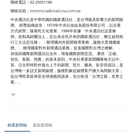
聯絡電話：02-25051180
聯絡信箱：
timtimcna@mail.cna.com.tw
中央通訊社是中華民國的國家通訊社，是台灣最具影響力的新聞媒
體。 經歷組織改造，1973年中央社改組為股份有限公司，以企業
方式經營；隨著民主化發展，1996年依據「中央通訊社設置條
例」改制為財團法人，定位為全民共有的國家通訊社，獨立超然執
行三大法定任務： ．辦理國內外新聞報導業務，服務大眾傳播媒
體。 ．辦理國家對外新聞通訊業務，促進國際對台灣之瞭解。 ．
加強與國際新聞通訊社合作，增進國際新聞交流。 秉持「正確、
領先、客觀、翔實」的基本原則，中央社專業新聞團隊每天以中、
英、日文即時對外發出上千則新聞、照片、圖表、影音與資訊，是
台灣唯一多語文新聞媒體，服務對象從媒體客戶擴大為閱聽大眾；
從台灣民眾延伸至全球僑胞與讀者，充分扮演「台灣之眼，世界之
窗」。
精選新聞稿
最新新聞稿