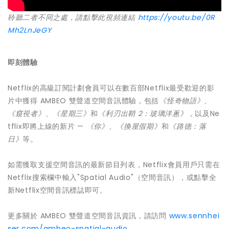
聆聽二者不同之處，請點擊此視頻連結
https://youtu.be/0R
Mh2LnJeGY
即刻體驗
Netflix的高級訂閱計劃會員可以在數百部Netflix最受歡迎的影
片中獲得 AMBEO 雙聲道空間音訊體驗，包括
《怪奇物語》、
《窺視者》
、
《星期三》
和
《利刃出鞘
2
：玻璃洋蔥》
，以及Ne
tflix即將上線的新片 —
《你》
、
《換屋假期》
和
《路德：落
日》
等。
如需獲取支援空間音訊的最新節目列表，Netflix會員用戶只需在
Netflix搜索欄中輸入"Spatial Audio"（空間音訊），或點擊全
新Netflix空間音訊標誌即可。
更多關於 AMBEO 雙聲道空間音訊資訊，請訪問
www.sennhei
ser.com/ambeo-spatial-audio