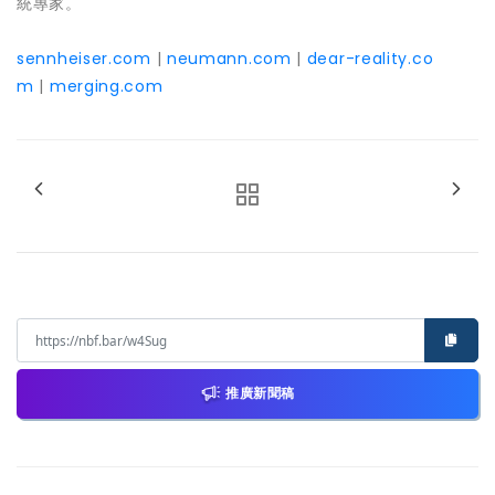
統專家。
sennheiser.com
|
neumann.com
|
dear-reality.co
m
|
merging.com
推廣新聞稿