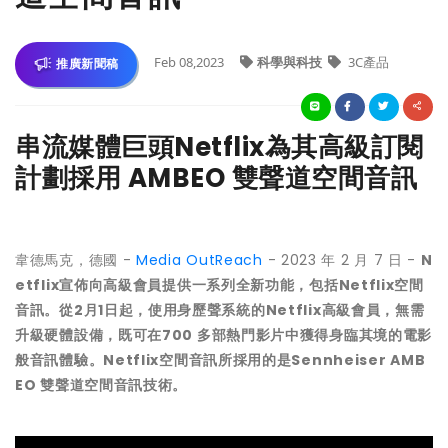
Feb 08,2023
科學與科技
3C產品
推廣新聞稿
串流媒體巨頭Netflix為其高級訂閱
計劃採用 AMBEO 雙聲道空間音訊
韋德馬克，德國 -
Media OutReach
- 2023 年 2 月 7 日 -
N
etflix
宣佈向高級會員提供一系列全新功能，包括
Netflix
空間
音訊。從2月1日起，使用身歷聲系統的
Netflix
高級會員，無需
升級硬體設備，既可在
700
多部熱門影片中獲得身臨其境的電影
般音訊體驗。
Netflix
空間音訊所採用的是
Sennheiser AMB
EO
雙聲道空間音訊技術。