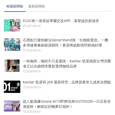
精選新聞稿
最新新聞稿
FLOC唯一基督徒專屬交友APP，基督徒的新福音
2021/03/29
石墨點穴最快解法GenerStand推「生物能電池」一機
多用健康兼顧能源韌性！募資將啟動填問卷抽好禮
2026/08/10
一杯咖啡，喝的不只是風味：Kantar 凱度揭密台灣消費
者正以永續標準重新選擇咖啡品牌
2026/08/10
Kantar 凱度與 JKR 最新研究 : 品牌資產有七成來自體驗
2026/08/10
超人氣偶像Ozone 8/15即將現身OUTDOOR一日店長浪
漫寵粉！解鎖近距離夢幻福利！
2026/08/10