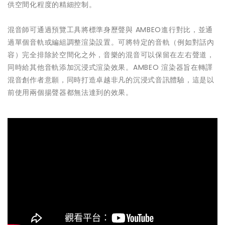
供空間化程度的精細控制。
混音師可通過預覽工具將標準身歷聲與 AMBEO進行對比，並通
過單個音軌或編組調整渲染設置。可將特定的音軌（例如對話內
容）完全排除於空間化之外，音樂的混音可以保留在左右聲道，
同時給其他音軌添加沉浸式渲染效果。AMBEO 渲染器旨在轉譯
混音創作者意願，同時打造卓越非凡的沉浸式音訊體驗，這是以
前使用兩個揚聲器都無法達到的效果。