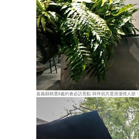
嘉義縣精選8處約會必訪景點 與伴侶共度浪漫情人節 -