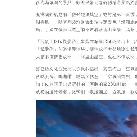
多充滿氛圍的景點，歡迎民眾到嘉義縣精選景點約
充滿國外氣息的「佐登妮絲城堡」絕對是第一首選
湖壽島」，隨著潮汐漲退會出現限定景色「海潮馬
塢」，坐在像南瓜造型的茶屋看著塔山美景、喝茶
「海鼠山1314觀景台」坐落在海拔1314公尺山上
「我愛你」的浪漫愛情塔，讓情侶們大聲地說出我
人節不僅情侶放閃，「阿里山星空」也在不停放閃
嘉義縣文化觀光局長徐佩鈴指出，嘉義梅山「空氣
伙吃美食、喝咖啡，輕鬆又愜意！「空氣圖書館」
拍！位於阿里山樂野村的「阿將的家23咖啡館」，
成禮物送給老婆，比韓劇「浪漫滿屋」還浪漫，歡