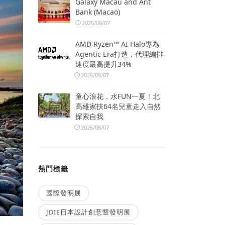
Galaxy Macau and Ant
Bank (Macao)
2026/08/07
AMD Ryzen™ AI Halo專為
Agentic Era打造，代理編排
速度最高提升34%
2026/08/07
童心浪花．水FUN一夏！北
高雄家扶64名兒童走入自然
探索自我
2026/08/07
熱門標籤
國際發明展
JDIE日本設計創意暨發明展