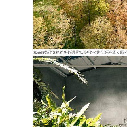
嘉義縣精選8處約會必訪景點 與伴侶共度浪漫情人節 -