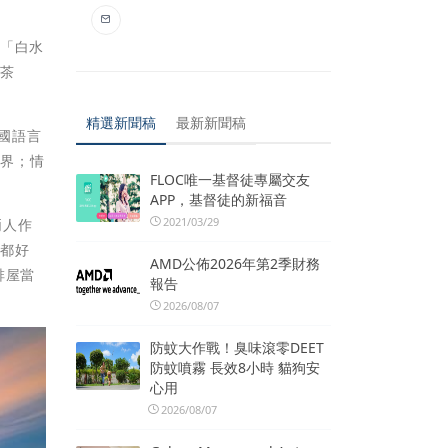
的「白水
伯茶
精選新聞稿
最新新聞稿
8國語言
世界；情
FLOC唯一基督徒專屬交友
APP，基督徒的新福音
2021/03/29
兩人作
落都好
AMD公佈2026年第2季財務
啡屋當
報告
2026/08/07
防蚊大作戰！臭味滾零DEET
防蚊噴霧 長效8小時 貓狗安
心用
2026/08/07