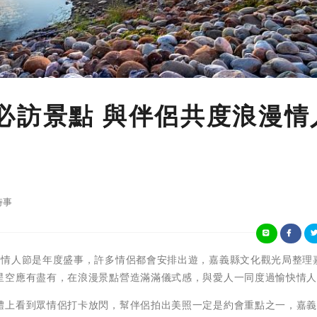
必訪景點 與伴侶共度浪漫情
時事
每年的2月14情人節是年度盛事，許多情侶都會安排出遊，嘉義縣文化觀光局整理
星空應有盡有，在浪漫景點營造滿滿儀式感，與愛人一同度過愉快情
體上看到眾情侶打卡放閃，幫伴侶拍出美照一定是約會重點之一，嘉