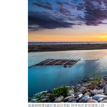
嘉義縣精選8處約會必訪景點 與伴侶共度浪漫情人節 -