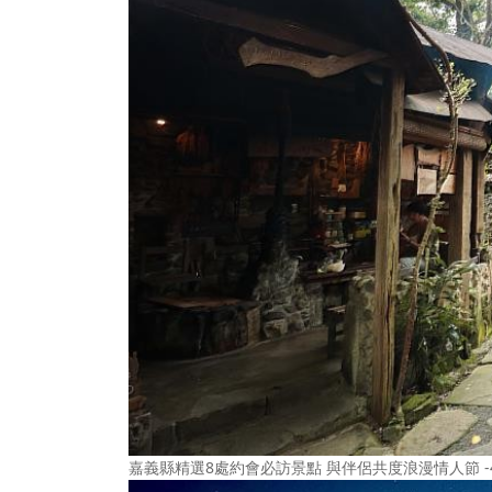
嘉義縣精選8處約會必訪景點 與伴侶共度浪漫情人節 -