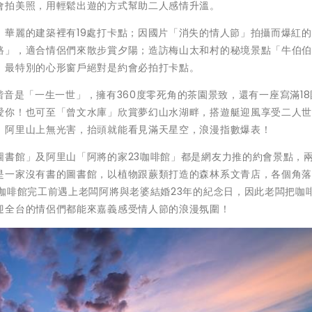
會拍美照，用輕鬆出遊的方式幫助二人感情升溫。
，華麗的建築裡有19處打卡點；因國片「消失的情人節」拍攝而爆紅
路」，適合情侶們來散步賞夕陽；造訪梅山太和村的秘境景點「牛伯
，最特別的心形窗戶絕對是約會必拍打卡點。
，諧音是「一生一世」，擁有360度零死角的茶園景致，還有一座寫滿1
愛你！也可至「曾文水庫」欣賞夢幻山水湖畔，搭遊艇迎風享受二人
，阿里山上無光害，抬頭就能看見滿天星空，浪漫指數爆表！
圖書館」及阿里山「阿將的家23咖啡館」都是網友力推的約會景點，
是一家沒有書的圖書館，以植物跟蕨類打造的森林系文青店，各個角
咖啡館完工前遇上老闆阿將與老婆結婚23年的紀念日，因此老闆把咖
迎全台的情侶們都能來嘉義感受情人節的浪漫氛圍！