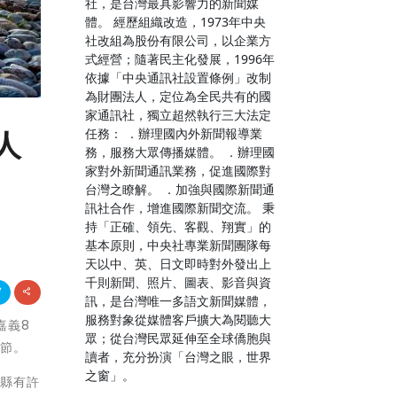
社，是台灣最具影響力的新聞媒
體。 經歷組織改造，1973年中央
社改組為股份有限公司，以企業方
式經營；隨著民主化發展，1996年
依據「中央通訊社設置條例」改制
為財團法人，定位為全民共有的國
家通訊社，獨立超然執行三大法定
任務： ．辦理國內外新聞報導業
人
務，服務大眾傳播媒體。 ．辦理國
家對外新聞通訊業務，促進國際對
台灣之瞭解。 ．加強與國際新聞通
訊社合作，增進國際新聞交流。 秉
持「正確、領先、客觀、翔實」的
基本原則，中央社專業新聞團隊每
天以中、英、日文即時對外發出上
千則新聞、照片、圖表、影音與資
訊，是台灣唯一多語文新聞媒體，
服務對象從媒體客戶擴大為閱聽大
嘉義8
眾；從台灣民眾延伸至全球僑胞與
人節。
讀者，充分扮演「台灣之眼，世界
之窗」。
義縣有許