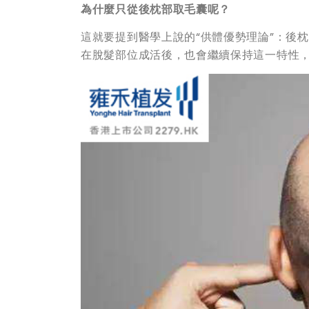
為什麼只從後枕部取毛囊呢？
這就要提到醫學上說的“供體優勢理論”：後
在脫髮部位成活後，也會繼續保持這一特性，