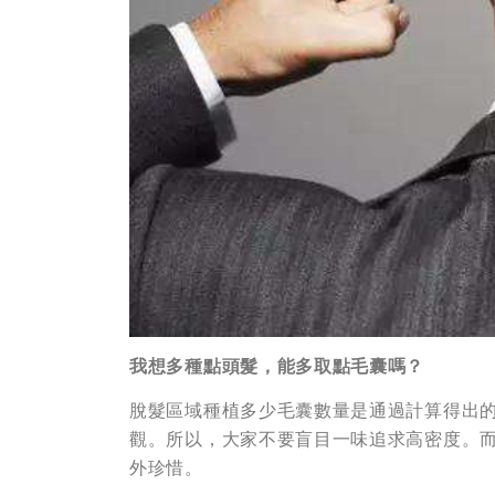
我想多種點頭髮，能多取點毛囊嗎？
脫髮區域種植多少毛囊數量是通過計算得出
觀。所以，大家不要盲目一味追求高密度。
外珍惜。