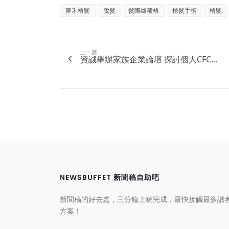
雍禾植髮
脫髮
髮際線種植
植髮手術
植髮
上一篇
資誠舉辦家族企業論壇 探討個人CFC...
NEWSBUFFET 新聞稿自助吧
新聞稿的好去處，三分鐘上稿完成，最快接觸最多讀
方案！