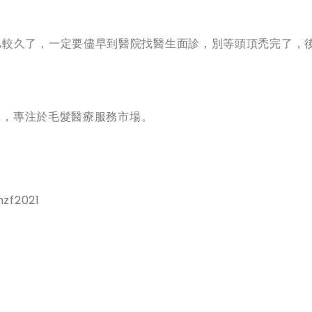
比較久了，一定要儘早到醫院找醫生面診，別等頭頂禿完了，
機構，專注於毛髮醫療服務市場。
zf2021