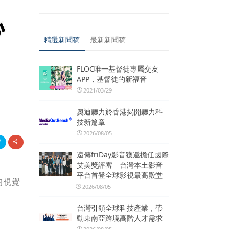
精選新聞稿
最新新聞稿
FLOC唯一基督徒專屬交友
APP，基督徒的新福音
2021/03/29
奧迪聽力於香港揭開聽力科
技新篇章
2026/08/05
遠傳friDay影音獲邀擔任國際
艾美獎評審 台灣本土影音
平台首登全球影視最高殿堂
的視覺
2026/08/05
台灣引領全球科技產業，帶
動東南亞跨境高階人才需求