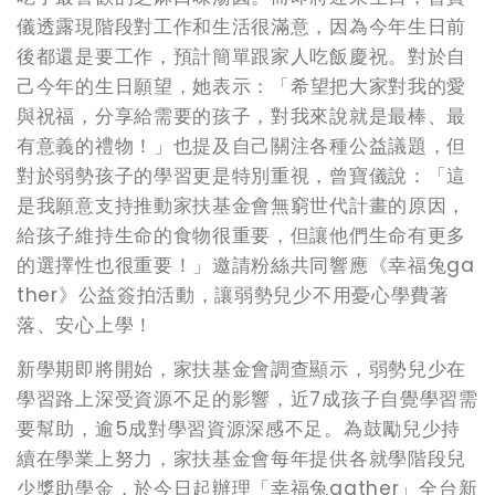
儀透露現階段對工作和生活很滿意，因為今年生日前
後都還是要工作，預計簡單跟家人吃飯慶祝
。
對於自
己今年的生日願望，她表示：
「
希望把大家對我的愛
與祝福，分享給需要的孩子，對我來說就是最棒、最
有意義的禮物！」也提及自己關注各種公益議題，但
對於弱勢孩子的學習更是特別重視，曾寶儀說：「這
是我願意支持推動家扶基金會無窮世代計畫的原因，
給孩子維持生命的食物很重要，但讓他們生命有更多
的選擇性也很重要！」邀請粉絲共同響應《幸福兔ga
ther》公益簽拍活動，讓弱勢兒少不用憂心學費著
落
、
安心上學！
新學期即將開始，家扶基金會調查顯示，弱勢兒少在
學習路上深受資源不足的影響，近7成孩子自覺學習需
要幫助，逾5成對學習資源深感不足。為鼓勵兒少持
續在學業上努力，家扶基金會每年提供各就學階段兒
少獎助學金，於今日起辦理「幸福兔gather」全台新