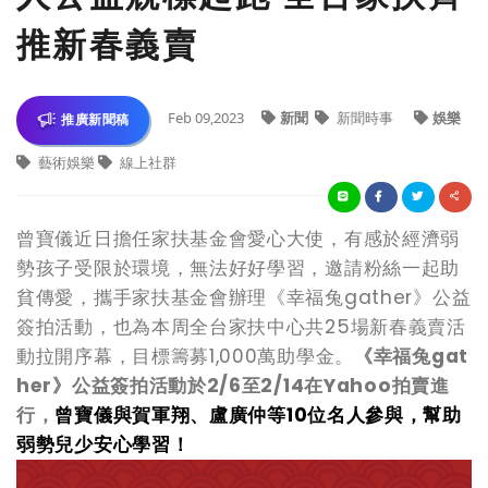
推新春義賣
Feb 09,2023
新聞
新聞時事
娛樂
推廣新聞稿
藝術娛樂
線上社群
曾寶儀近日擔任家扶基金會愛心大使，有感於經濟弱
勢孩子受限於環境，無法好好學習，邀請粉絲一起助
貧傳愛，攜手家扶基金會辦理《幸福兔gather》公益
簽拍活動，也為本周全台家扶中心共25場新春義賣活
動拉開序幕，目標籌募1,000萬助學金。
《幸福兔gat
her》公益簽拍活動於2/6至2/14在Yahoo拍賣進
行，
曾寶儀與賀軍翔
、
盧廣仲等10位名人參與，幫助
弱勢兒少安心學習！