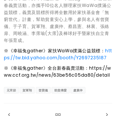
春義賣活動，亦攜手10位名人辦理家扶WaWa撲滿公
益競標，義賣及競標所得將全數用於家扶基金會「無
窮世代」計畫，幫助貧童安心上學，參與名人有曾寶
儀、于子育、賀軍翔、盧廣仲、蔡昌憲、林襄、張絡
扉、周曉涵、李霈瑜(大霈)及棒球好手暨家扶自立青
年張育成。
※《幸福兔
gather
》家扶
WaWa
撲滿公益競標：
htt
ps://tw.bid.yahoo.com/booth/Y2697235187
※
《幸福兔gather》全台新春義賣活動
：
https://w
ww.ccf.org.tw/news/63be56c05da80/detail
元宵節
賀軍翔
曾寶儀
助貧傳愛
盧廣仲