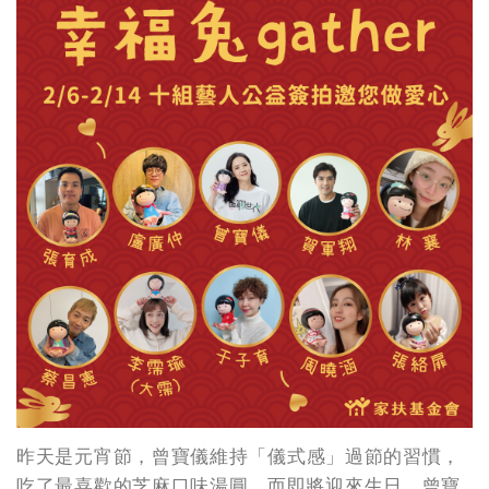
昨天是元宵節，曾寶儀維持
「
儀式感
」
過節的習慣，
吃了最喜歡的芝麻口味湯圓。而即將迎來生日，曾寶