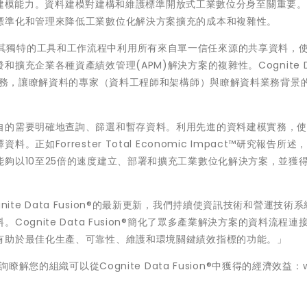
進資料建模能力。資料建模對建構和維護標準開放式工業數位分身至關重要
標準化和管理來降低工業數位化解決方案擴充的成本和複雜性。
用者能夠在其獨特的工具和工作流程中利用所有來自單一信任來源的共享資料，
充企業各種資產績效管理(APM)解決方案的複雜性。Cognite Da
運實務，讓瞭解資料的專家（資料工程師和架構師）與瞭解資料業務背景
自的需要明確地查詢、篩選和暫存資料。利用先進的資料建模實務，
Forrester Total Economic Impact™研究報告所述
夠以10至25倍的速度建立、部署和擴充工業數位化解決方案，並獲得
ognite Data Fusion®的最新更新，我們持續使資訊技術和營運技術
gnite Data Fusion®簡化了眾多產業解決方案的資料流程連
有助於最佳化生產、可靠性、維護和環境關鍵績效指標的功能。」
解您的組織可以從Cognite Data Fusion®中獲得的經濟效益：w