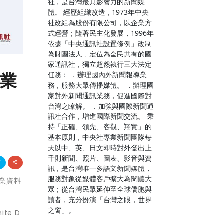
社，是台灣最具影響力的新聞媒
體。 經歷組織改造，1973年中央
社改組為股份有限公司，以企業方
式經營；隨著民主化發展，1996年
依據「中央通訊社設置條例」改制
為財團法人，定位為全民共有的國
家通訊社，獨立超然執行三大法定
工業
任務： ．辦理國內外新聞報導業
務，服務大眾傳播媒體。 ．辦理國
家對外新聞通訊業務，促進國際對
台灣之瞭解。 ．加強與國際新聞通
訊社合作，增進國際新聞交流。 秉
持「正確、領先、客觀、翔實」的
基本原則，中央社專業新聞團隊每
天以中、英、日文即時對外發出上
千則新聞、照片、圖表、影音與資
訊，是台灣唯一多語文新聞媒體，
服務對象從媒體客戶擴大為閱聽大
工業資料
眾；從台灣民眾延伸至全球僑胞與
讀者，充分扮演「台灣之眼，世界
之窗」。
te D