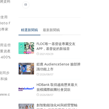
。將資料
使使用
ta F
的專家
精選新聞稿
最新新聞稿
FLOC唯一基督徒專屬交友
使用這些
APP，基督徒的新福音
，重資產
2021/03/29
400%
鎧應 AudienceSense 臉部辨
識功能上市
系統同步
2026/08/07
接和操
HDBank 取得越南歷來最大
規模國際銀團社會貸款
ww.c
2026/08/07
創智動能強化AI與經營雙軸