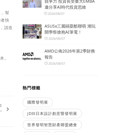
競爭力 投資長受臺大EMBA
邀分享AI時代投資思維
料，幫
2026/08/07
用者快
ASUSx三麗鷗耍酷聯萌 潮玩
，請造
開學祭搶抱AI筆電！
2026/08/07
AMD公佈2026年第2季財務
報告
版本。
2026/08/07
熱門標籤
國際發明展
篇
.
JDIE日本設計創意暨發明展
世界發明智慧財產聯盟總會