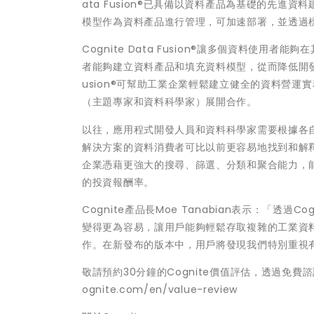
ata Fusion®已具備以資料產品為基礎的先
模型作為資料產品進行管理，可加速部署，並透過
Cognite Data Fusion®讓多個資料使
者能夠建立資料產品和填充資料模型，從而降低開發和擴
usion®可幫助工業企業輕鬆建立健全的資料營
（主題專家和資料科學家）展開合作。
以往，應用程式開發人員和資料科學家需要根據各
解決方案的資料消費者可比以前更容易地找到和解釋資料。正如
企業憑藉更強大的搜尋、篩選、分類和聚合能力，能
的投資報酬率。
Cognite產品長Moe Tanabian表示：「透過C
變得更為容易，讓用戶能夠輕鬆存取複雜的工業資料。Co
作。在新發布的版本中，用戶將發現我們特別重視
敬請預約30分鐘的Cognite價值評估，透過免費諮詢瞭
ognite.com/en/value-review