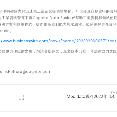
成立起便明確致力於迅速為工業企業提供情境化、可信任且容易獲得的資
料營運平臺Cognite Data Fusion®幫助工業資料和領域使
I解決方案和應用程式，從而提高獲利能力與永續性。如需瞭解更多資訊
kedIn。
://www.businesswire.com/news/home/20230206005711/en/
文僅供方便瞭解之用，煩請參照原文，原文版本乃唯一具法律效力之
lle.Holford@cognite.com
下一
Medidata獲評2022年 IDC..