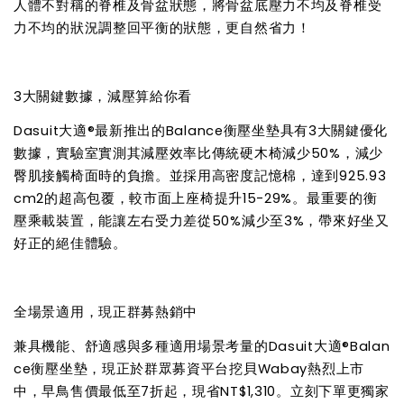
人體不對稱的脊椎及骨盆狀態，將骨盆底壓力不均及脊椎受
力不均的狀況調整回平衡的狀態，更自然省力！
3大關鍵數據，減壓算給你看
Dasuit大適®️最新推出的Balance衡壓坐墊具有3大關鍵優化
數據，實驗室實測其減壓效率比傳統硬木椅減少50%，減少
臀肌接觸椅面時的負擔。並採用高密度記憶棉，達到925.93
cm
2
的超高包覆，較市面上座椅提升15-29%。最重要的衡
壓乘載裝置，能讓左右受力差從50%減少至3%，帶來好坐又
好正的絕佳體驗。
全場景適用，現正群募熱銷中
兼具機能、舒適感與多種適用場景考量的Dasuit大適®️Balan
ce衡壓坐墊，現正於群眾募資平台挖貝Wabay熱烈上市
中，早鳥售價最低至7折起，現省NT$1,310。立刻下單更獨家