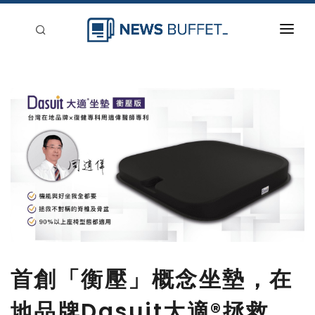
回到首頁
新聞稿分類
登入
刊登
首創「衡壓」概念坐墊，在
地品牌Dasuit大適®️拯救