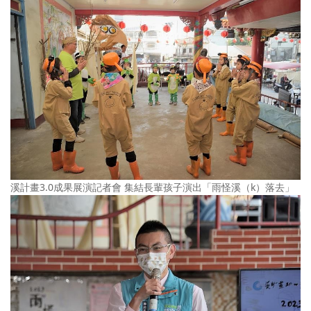
溪計畫3.0成果展演記者會 集結長輩孩子演出「雨怪溪（k）落去」