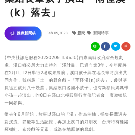
（k）落去」
Feb 09,2023
新聞
新聞時事
推廣新聞稿
(中央社訊息服務20230209 11:45:10)由嘉義縣政府綜合規劃
處、溪口鄉公所大力支持的「溪計畫」已邁向第3年，今年度將
在2月11、12日舉行2場成果展演，溪口孩子與在地長輩將演出共
同創作，號稱最「土」的野台戲－「雨怪溪(K)落去」，參與演
員從五歲到八十幾歲，集結溪口各國小孩子，也有新移民媽媽帶
小孩一起演出，昨8日在溪口北極殿舉行宣傳記者會，廣邀鄉親
一同參與。
從去年8月開始，故事以溪口的「溪」作為主軸，採集長輩過去
對溪流、節慶等生活記憶，再加上溪口的好朋友－台灣特有種諸
羅樹蛙、布袋戲等元素，成為在地原創的戲劇。