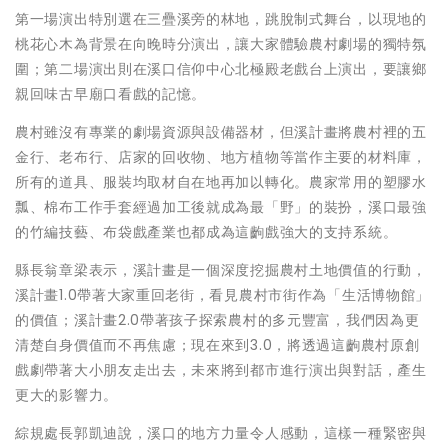
第一場演出特別選在三疊溪旁的林地，跳脫制式舞台，以現地的
桃花心木為背景在向晚時分演出，讓大家體驗農村劇場的獨特氛
圍；第二場演出則在溪口信仰中心北極殿老戲台上演出，要讓鄉
親回味古早廟口看戲的記憶。
農村雖沒有專業的劇場資源與設備器材，但溪計畫將農村裡的五
金行、老布行、店家的回收物、地方植物等當作主要的材料庫，
所有的道具、服裝均取材自在地再加以轉化。農家常用的塑膠水
瓢、棉布工作手套經過加工後就成為最「野」的裝扮，溪口最強
的竹編技藝、布袋戲產業也都成為這齣戲強大的支持系統。
縣長翁章梁表示，溪計畫是一個深度挖掘農村土地價值的行動，
溪計畫1.0帶著大家重回老街，看見農村市街作為「生活博物館」
的價值；溪計畫2.0帶著孩子探索農村的多元豐富，我們因為更
清楚自身價值而不再焦慮；現在來到3.0，將透過這齣農村原創
戲劇帶著大小朋友走出去，未來將到都市進行演出與對話，產生
更大的影響力。
綜規處長郭凱迪說，溪口的地方力量令人感動，這樣一種緊密與