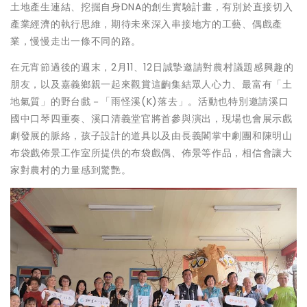
土地產生連結、挖掘自身DNA的創生實驗計畫，有別於直接切入
產業經濟的執行思維，期待未來深入串接地方的工藝、偶戲產
業，慢慢走出一條不同的路。
在元宵節過後的週末，2月11、12日誠摯邀請對農村議題感興趣的
朋友，以及嘉義鄉親一起來觀賞這齣集結眾人心力、最富有「土
地氣質」的野台戲－「雨怪溪(K)落去」。活動也特別邀請溪口
國中口琴四重奏、溪口清義堂官將首參與演出，現場也會展示戲
劇發展的脈絡，孩子設計的道具以及由長義閣掌中劇團和陳明山
布袋戲佈景工作室所提供的布袋戲偶、佈景等作品，相信會讓大
家對農村的力量感到驚艷。