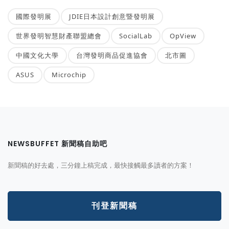
國際發明展
JDIE日本設計創意暨發明展
世界發明智慧財產聯盟總會
SocialLab
OpView
中國文化大學
台灣發明商品促進協會
北市圖
ASUS
Microchip
NEWSBUFFET 新聞稿自助吧
新聞稿的好去處，三分鐘上稿完成，最快接觸最多讀者的方案！
刊登新聞稿