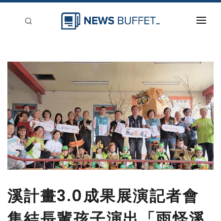
回到首頁
新聞稿分類
登入
刊登
溪計畫3.0成果展演記者會
集結長輩孩子演出「雨怪溪