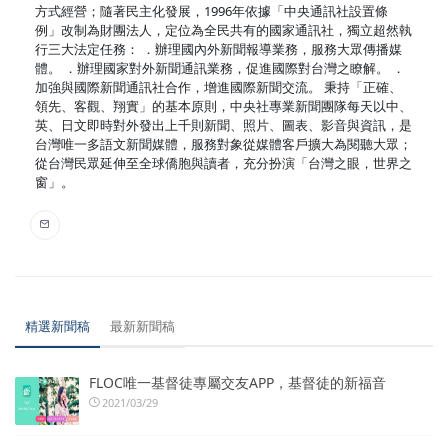
方式經營；隨著民主化發展，1996年依據「中央通訊社設置條
例」改制為財團法人，定位為全民共有的國家通訊社，獨立超然執
行三大法定任務： ．辦理國內外新聞報導業務，服務大眾傳播媒
體。 ．辦理國家對外新聞通訊業務，促進國際對台灣之瞭解。 ．
加強與國際新聞通訊社合作，增進國際新聞交流。 秉持「正確、
領先、客觀、翔實」的基本原則，中央社專業新聞團隊每天以中、
英、日文即時對外發出上千則新聞、照片、圖表、影音與資訊，是
台灣唯一多語文新聞媒體，服務對象從媒體客戶擴大為閱聽大眾；
從台灣民眾延伸至全球僑胞與讀者，充分扮演「台灣之眼，世界之
窗」。
精選新聞稿
最新新聞稿
FLOC唯一基督徒專屬交友APP，基督徒的新福音
2021/03/29