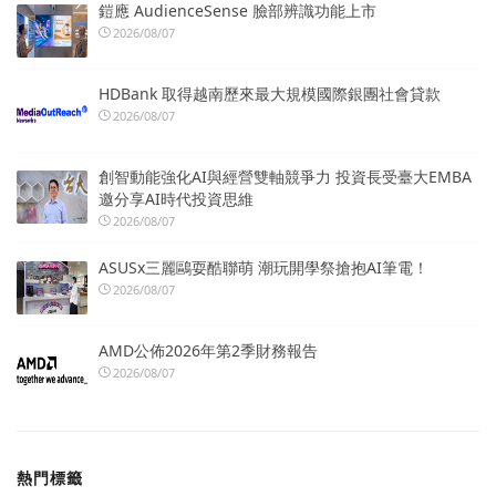
鎧應 AudienceSense 臉部辨識功能上市
2026/08/07
HDBank 取得越南歷來最大規模國際銀團社會貸款
2026/08/07
創智動能強化AI與經營雙軸競爭力 投資長受臺大EMBA
邀分享AI時代投資思維
2026/08/07
ASUSx三麗鷗耍酷聯萌 潮玩開學祭搶抱AI筆電！
2026/08/07
AMD公佈2026年第2季財務報告
2026/08/07
熱門標籤