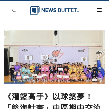
回到首頁
新聞稿分類
登入
刊登
《灌籃高手》以球築夢！
「籃海計畫」中區期中交流