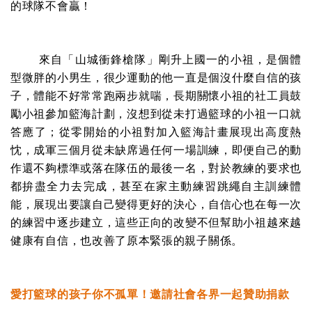
的球隊不會贏！
來自「山城衝鋒槍隊」剛升上國一的小祖，是個體
型微胖的小男生，很少運動的他一直是個沒什麼自信的孩
子，體能不好常常跑兩步就喘，長期關懷小祖的社工員鼓
勵小祖參加籃海計劃，沒想到從未打過籃球的小祖一口就
答應了；從零開始的小祖對加入籃海計畫展現出高度熱
忱，成軍三個月從未缺席過任何一場訓練，即便自己的動
作還不夠標準或落在隊伍的最後一名，對於教練的要求也
都拚盡全力去完成，甚至在家主動練習跳繩自主訓練體
能，展現出要讓自己變得更好的決心，自信心也在每一次
的練習中逐步建立，這些正向的改變不但幫助小祖越來越
健康有自信，也改善了原本緊張的親子關係。
愛打籃球的孩子你不孤單！邀請社會各界一起贊助捐款