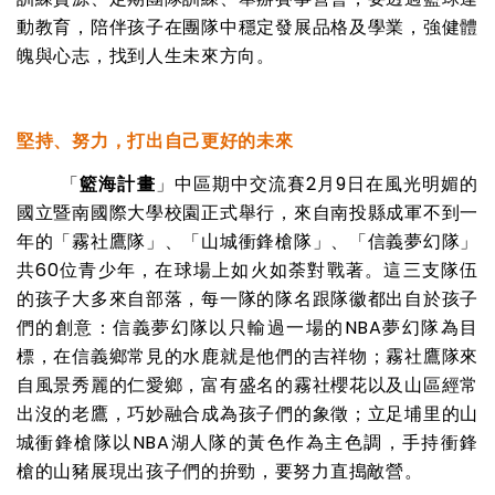
動教育，陪伴孩子在團隊中穩定發展品格及學業，強健體
魄與心志，找到人生未來方向。
堅持、努力，打出自己更好的未來
「
籃海計畫
」中區期中交流賽
2
月
9
日在風光明媚的
國立暨南國際大學校園正式舉行，來自南投縣成軍不到一
年的「霧社鷹隊」、「山城衝鋒槍隊」、「信義夢幻隊」
共
60
位青少年，在球場上如火如荼對戰著。這三支隊伍
的孩子大多來自部落，每一隊的隊名跟隊徽都出自於孩子
們的創意：信義夢幻隊以只輸過一場的
NBA
夢幻隊為目
標，在信義鄉常見的水鹿就是他們的吉祥物；霧社鷹隊來
自風景秀麗的仁愛鄉，富有盛名的霧社櫻花以及山區經常
出沒的老鷹，巧妙融合成為孩子們的象徵；立足埔里的山
城衝鋒槍隊以
NBA
湖人隊的黃色作為主色調，手持衝鋒
槍的山豬展現出孩子們的拚勁，要努力直搗敵營。