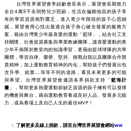
台灣世界展望會李紹齡會長表示，展望會長期致力
全台
4
萬
5
千名弱勢兒少照顧，生活在偏鄉地區的孩子享
有的學習資源相對匱乏，進入青少年階段的孩子心思細
膩，展望會用心找出最適合孩子身心健全發展的服務方
案，藉由台灣青少年最喜愛的運動「籃球」，結合社工支
持關懷、社會資源募集與專業教練團隊，讓喜愛運動的青
少年不侷限於教室內的知識學習，更藉由籃球球隊的共學
團體，學習自律、榮譽、堅持、挑戰自我以及團隊合作寶
貴精神，加上運動教育精神的內化，幫助孩子們發展出包
含升學、就業
……
等等不同的道路，看見未來更多的可能
與希望。台灣世界展望會邀請各界捐款支持「
籃海計
畫
」，幫助更多熱愛運動卻缺乏資源的孩子擁有可以發揮
的機會與舞台，藉由運動教育養成良好人品、發展多元能
力，成為賽場上及自己人生的最佳
MVP
！
了解更多及線上捐款，請至台灣世界展望會網站
ww