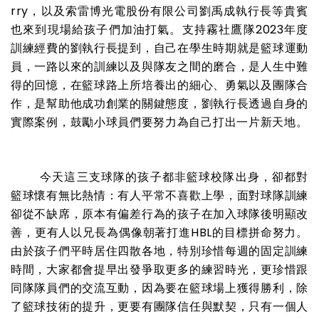
rry，以及索雷博光電股份有限公司劉禹成執行長等貴賓
也來到現場給孩子們加油打氣。支持霧社鷹隊2023年度
訓練經費的劉執行長提到，自己在學生時期就是籃球運動
員，一路以來的訓練以及與隊友之間的磨合，是人生中難
得的回憶，在籃球路上所培養出的細心、勇氣以及團隊合
作，是幫助他成功創業的關鍵態度，劉執行長透過自身的
實際案例，鼓勵小球員們要努力為自己打出一片新天地。
今天這三支球隊的孩子都非籃球校隊出身，卻都對
籃球懷有無比熱情：有人平常不喜歡上學，面對球隊訓練
卻從不缺席，原本有偏差行為的孩子在加入球隊後明顯改
善，更有人以兄長為偶像朝著打進
HBL
的目標拼命努力。
由於孩子們平時居住四散各地，特別珍惜每週的固定訓練
時間，大家都會提早出發爭取更多的練習時光，更珍惜跟
同隊隊員們的交流互動，因為要在籃球場上獲得勝利，除
了籃球技術的提升，更要有團隊信任與默契，只有一個人