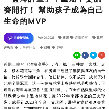
賽開打！ 幫助孩子成為自己
生命的MVP
Feb 09,2023
新聞
新聞時事
政府
推廣新聞稿
與教育
人群與社會
娛樂
運動
近期上映的
《灌籃高手》，流川楓、三井壽、宮城、赤
木、櫻木花道等主角，在漫畫中經歷了無數與隊友的磨合
後，終於學會團隊合作、信任夥伴、永不放棄，成就了湘
北的全國冠軍！這一份在籃球場上炙熱的執著與熱情，正
透過台灣世界展望會「籃海計畫」，在全台熱愛籃球的受
服務青少年中遍地開花，從
2022
年東部地區的三支球
隊，成長到
2023
年全台十支球隊，展望會協助引進專業
訓練資源、定期團隊訓練、舉辦賽事營會，要透過籃球運