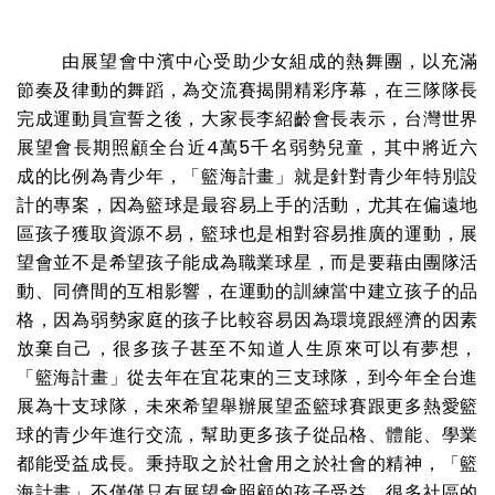
由展望會中濱中心受助少女組成的熱舞團，以充滿
節奏及律動的舞蹈，為交流賽揭
開精彩序幕，在三隊隊長
完成運動員宣誓之後，大家長李紹齡會長表示，台灣世界
展望會長期照顧全台近4萬5千名弱勢兒童，其中將近六
成的比例為青少年，「籃海計畫」就是針對青少年特別設
計的專案，因為籃球是最容易上手的活動，尤其在偏遠地
區孩子獲取資源不易，籃球也是相對容易推廣的運動，展
望會並不是希望孩子能成為職業球星，而是要藉由團隊活
動、同儕間的互相影響，在運動的訓練當中建立孩子的品
格，因為弱勢家庭的孩子比較容易因為環境跟經濟的因素
放棄自己，很多孩子甚至不知道人生原來可以有夢想，
「籃海計畫」從去年在宜花東的三支球隊，到今年全台進
展為十支球隊，未來希望舉辦展望盃籃球賽跟更多熱愛籃
球的青少年進行交流，幫助更多孩子從品格、體能、學業
都能受益成長。秉持取之於社會用之於社會的精神，「籃
海計畫」不僅僅只有展望會照顧的孩子受益，很多社區的