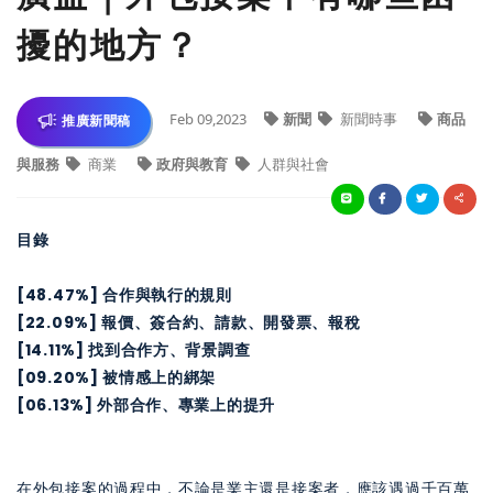
擾的地方？
Feb 09,2023
新聞
新聞時事
商品
推廣新聞稿
與服務
商業
政府與教育
人群與社會
目錄
[48.47%] 合作與執行的規則
[22.09%] 報價、簽合約、請款、開發票、報稅
[14.11%] 找到合作方、背景調查
[09.20%] 被情感上的綁架
[06.13%] 外部合作、專業上的提升
在外包接案的過程中，不論是業主還是接案者，應該遇過千百萬