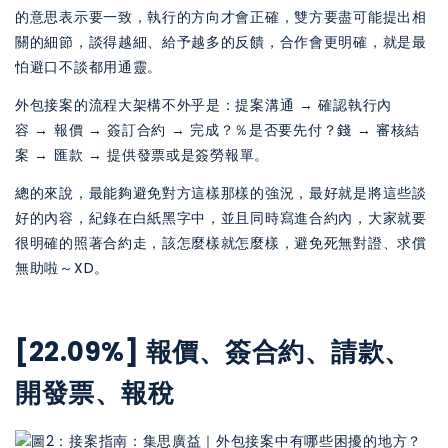
的意思表示要一致，執行的方向才會正確，雙方要盡可能提出相
關的細節，談得越細、給予越多的反饋，合作會更明確，就是最
怕避口不談都用通靈。
外包接案的流程大架構不外乎是：提案溝通 → 確認執行內
容 → 報價 → 簽訂合約 → 完成？％是否要先付？錢 → 審核結
案 → 匯款 → 提供發票或是簽勞報單。
總的來說，最能夠避免對方這樣那樣的強況，最好就是將這些談
好的內容，紀錄在白紙黑字中，並且同時寫進合約內，大家就要
很明確的照著合約走，該怎麼樣就怎麼樣，避免死無對證、求償
無助啦～XD。
[22.09%] 報價、簽合約、請款、
開發票、報稅