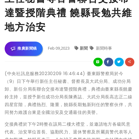
達暨授階典禮 饒縣長勉共維
地方治安
Feb 09,2023
新聞
新聞時事
推廣新聞稿
(中央社訊息服務20230209 16:46:44) 臺東縣警察局於今
（9）日下午舉行新任主任秘書、督察長及大武分局、成功分局
卸、新任分局長聯合交接布達暨授階典禮，典禮由臺東縣長饒慶
鈴主持，並授予新任成功分局長陳勇誌、大武分局長高志正二線
四星官階，典禮熱烈、隆重，饒縣長期勉新到任的警察伙伴，共
同努力維護台東是全國治安及交通最佳的美譽。
交接典禮於下午2時整在該局二樓大禮堂，並邀請地方各級民意
代表、治安單位首長、協勤民力、退休警察及所屬員警代表等人