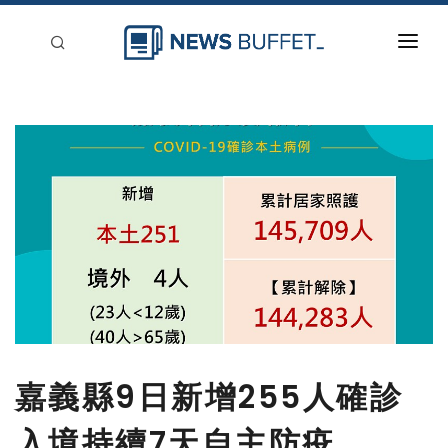
回到首頁
新聞稿分類
登入
刊登
嘉義縣9日新增255人確診
入境持續7天自主防疫