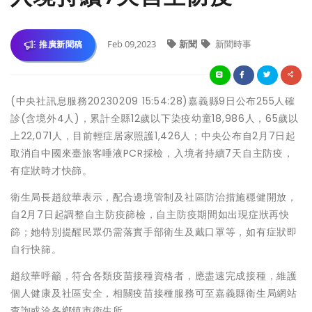
Feb 09,2023
新聞
新聞時事
推廣新聞稿
(中央社訊息服務20230209 15:54:28)嘉義縣9日公布255人確
診(含境外4人)，累計全縣12歲以下染疫幼童18,986人，65歲以
上22,071人，目前輕症居家照護1,426人；中央公布自2月7日起
取消自中國來臺旅客唾液PCR採檢，入境者持續7天自主防疫，
有症狀時才快篩。
衛生局長趙紋華表示，配合邊境管制及社區防治措施穩健開放，
自2月7日起調整自主防疫篩檢，自主防疫期間如出現症狀再快
篩；她特別提醒民眾仍需落實手部衛生及戴口罩等，如有症狀即
自行快篩。
趙紋華呼籲，符合各類疫苗接種資格者，應盡速完成接種，維護
個人健康及社區安全，相關疫苗接種服務可至嘉義縣衛生局網站
查詢或洽各鄉鎮市衛生所。