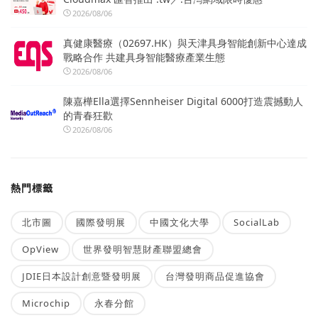
2026/08/06
真健康醫療（02697.HK）與天津具身智能創新中心達成
戰略合作 共建具身智能醫療產業生態
2026/08/06
陳嘉樺Ella選擇Sennheiser Digital 6000打造震撼動人
的青春狂歡
2026/08/06
熱門標籤
北市圖
國際發明展
中國文化大學
SocialLab
OpView
世界發明智慧財產聯盟總會
JDIE日本設計創意暨發明展
台灣發明商品促進協會
Microchip
永春分館