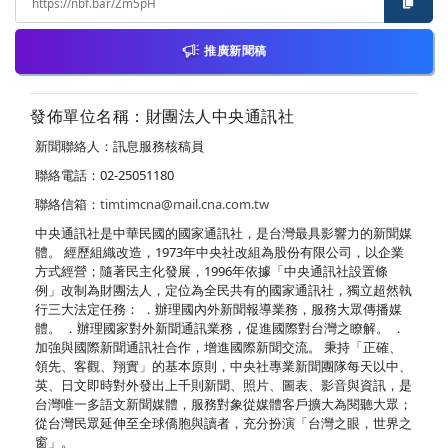
推廣新聞稿
發佈單位名稱：財團法人中央通訊社
新聞聯絡人：訊息服務核稿員
聯絡電話：02-25051180
聯絡信箱：
timtimcna@mail.cna.com.tw
中央通訊社是中華民國的國家通訊社，是台灣最具影響力的新聞媒
體。 經歷組織改造，1973年中央社改組為股份有限公司，以企業
方式經營；隨著民主化發展，1996年依據「中央通訊社設置條
例」改制為財團法人，定位為全民共有的國家通訊社，獨立超然執
行三大法定任務： ．辦理國內外新聞報導業務，服務大眾傳播媒
體。 ．辦理國家對外新聞通訊業務，促進國際對台灣之瞭解。 ．
加強與國際新聞通訊社合作，增進國際新聞交流。 秉持「正確、
領先、客觀、翔實」的基本原則，中央社專業新聞團隊每天以中、
英、日文即時對外發出上千則新聞、照片、圖表、影音與資訊，是
台灣唯一多語文新聞媒體，服務對象從媒體客戶擴大為閱聽大眾；
從台灣民眾延伸至全球僑胞與讀者，充分扮演「台灣之眼，世界之
窗」。