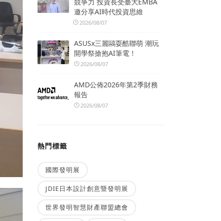
競爭力 投資長受臺大EMBA
邀分享AI時代投資思維
2026/08/07
ASUSx三麗鷗耍酷聯萌 潮玩
開學祭搶抱AI筆電！
2026/08/07
AMD公佈2026年第2季財務
報告
2026/08/07
熱門標籤
國際發明展
JDIE日本設計創意暨發明展
世界發明智慧財產聯盟總會