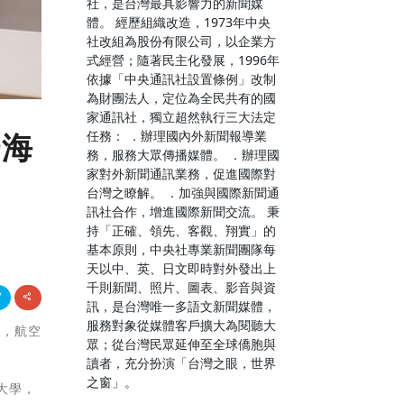
社，是台灣最具影響力的新聞媒
體。 經歷組織改造，1973年中央
社改組為股份有限公司，以企業方
式經營；隨著民主化發展，1996年
依據「中央通訊社設置條例」改制
為財團法人，定位為全民共有的國
家通訊社，獨立超然執行三大法定
任務： ．辦理國內外新聞報導業
場海
務，服務大眾傳播媒體。 ．辦理國
家對外新聞通訊業務，促進國際對
台灣之瞭解。 ．加強與國際新聞通
訊社合作，增進國際新聞交流。 秉
持「正確、領先、客觀、翔實」的
基本原則，中央社專業新聞團隊每
天以中、英、日文即時對外發出上
千則新聞、照片、圖表、影音與資
訊，是台灣唯一多語文新聞媒體，
服務對象從媒體客戶擴大為閱聽大
後，航空
眾；從台灣民眾延伸至全球僑胞與
讀者，充分扮演「台灣之眼，世界
之窗」。
大學，