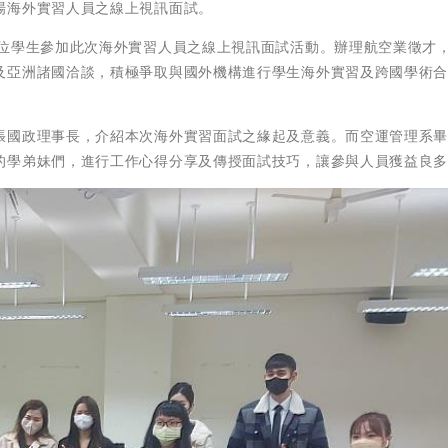
場海外實習人員之線上視訊面試。
餘位學生參加此次海外實習人員之線上視訊面試活動。辦理航空業徵才
及亞洲諸國洽談，積極爭取與國外機構進行學生海外實習及跨國學術
張國政理事長，介紹本次海外實習面試之緣起及意義。而空運管理系
的學弟妹們，進行工作心得分享及傳授面試技巧，讓參與人員獲益良