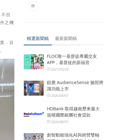
，不但
合作之機
精選新聞稿
最新新聞稿
畢業，目
多。
FLOC唯一基督徒專屬交友
APP，基督徒的新福音
2021/03/29
鎧應 AudienceSense 臉部辨
識功能上市
2026/08/07
HDBank 取得越南歷來最大
規模國際銀團社會貸款
2026/08/07
創智動能強化AI與經營雙軸