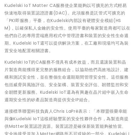
Kudelski IoT Matter CA服務使企業能夠以可擴充的方式輕易
快速地取得裝置認證證書(DAC)。此項服務是託管式可擴充的
「PKI即服務」平臺，在Kudelski內部設有硬體安全模組(HS
M)，以確保私人金鑰的安全性。使用平臺的每家製造商都可以在
他們自己的專用雲端應用程式中管理證書和裝置的安全性生命週
期。Kudelski IoT還可以提供解決方案，在工廠和現場均可為裝
置安全地配置相關證書。
Kudelski IoT的CA服務不僅具有成本效益，而且還讓裝置和晶
片製造商能獲得更完整的服務組合，以協助他們高效地設計、建
構和測試安全性，並在整個生命週期期間管理安全性。這些服務
包括威脅與風險評估、安全架構、裝置安全評估、韌體監控和安
全韌體更新服務。Kudelski IoT還為有興趣在晶片組中嵌入生命
週期安全性的矽產品製造商提供安全IP組合。
連接標準聯盟科技負責人Chris LaPré表示：「本聯盟很榮幸能
與像Kudelski IoT這樣經驗豐富的安全性夥伴合作，為製造商提
供Matter裝置認證資源。裝置認證是確保新裝置能夠被恰當、
安全地接受並加入Matter網路所不可或缺的一部分。Kudelski I