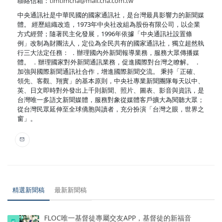
聯絡信箱：
timtimcna@mail.cna.com.tw
中央通訊社是中華民國的國家通訊社，是台灣最具影響力的新聞媒
體。 經歷組織改造，1973年中央社改組為股份有限公司，以企業
方式經營；隨著民主化發展，1996年依據「中央通訊社設置條
例」改制為財團法人，定位為全民共有的國家通訊社，獨立超然執
行三大法定任務： ．辦理國內外新聞報導業務，服務大眾傳播媒
體。 ．辦理國家對外新聞通訊業務，促進國際對台灣之瞭解。 ．
加強與國際新聞通訊社合作，增進國際新聞交流。 秉持「正確、
領先、客觀、翔實」的基本原則，中央社專業新聞團隊每天以中、
英、日文即時對外發出上千則新聞、照片、圖表、影音與資訊，是
台灣唯一多語文新聞媒體，服務對象從媒體客戶擴大為閱聽大眾；
從台灣民眾延伸至全球僑胞與讀者，充分扮演「台灣之眼，世界之
窗」。
精選新聞稿
最新新聞稿
FLOC唯一基督徒專屬交友APP，基督徒的新福音