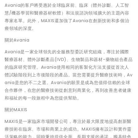
Avania的客戶將受惠於全球臨床前、臨床（體外診斷、人工智
慧/機器學習和醫療器材軟體）和法規諮詢領域擴大的主題內容
專家名單。此外，MAXIS還加強了Avania在創新技術和多個治
療領域的深度。
關於Avania
Avania是一家全球領先的全服務型委託研究組織，專注於國際
醫療器材、體外診斷產品(IVD)、生物製品和器材-藥物組合產品
的臨床研究管理。Avania使用相同的客製化方法支援從首次人
體試驗階段到上市後階段的產品。當您需要提升醫療技術時，Av
ania是您的不二之選。Avania的願景是成為您值得信賴的全球
合作夥伴，在您的醫療技術從創意到商業化，再到改善患者健康
和福祉的每一段旅程中為您提供幫助。
關於MAXIS
MAXIS是一家臨床市場開發公司，專注於最大限度地提高創新醫
療技術在臨床、市場和商業上的成功。MAXIS擁有設計和實作靈
活策略的能力，同時秉持提供全面、長期支援的承諾，獨具特色