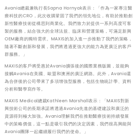
Avania總裁兼執行長Sapna Hornyak表示：「作為一家專注醫
療科技的CRO，此次收購鞏固了我們的領先地位，有助於推動創
新性醫療技術從構思到商業化。我們致力於提供一系列高度可客
製的服務，結合強大的全球法規、臨床和營運策略，可滿足新興
OEM廠商的獨特需求。MAXIS的加入進一步推動了我們的策略，
隨著不斷創新和發展，我們將透過更強大的能力為更廣泛的客戶
群服務。」
MAXIS的客戶將受惠於Avania擴張後的國際業務版圖，並能夠
接觸Avania在美國、歐盟和澳洲的廣泛網路。此外，Avania還
為合併後的公司帶來了多項增強型服務，包括生物統計學、資料
分析和醫學寫作等。
MAXIS Medical總裁Kathleen Marshall表示：「MAXIS對新
興技術公司的長期承諾將透過Avania先進的基礎建設和廣泛的
資源得到極大加強。Avania理解我們在推動醫療技術持續發展
中的策略價值，這一點是吸引我們的決定因素，我們很高興能與
Avania團隊一起繼續履行我們的使命。」