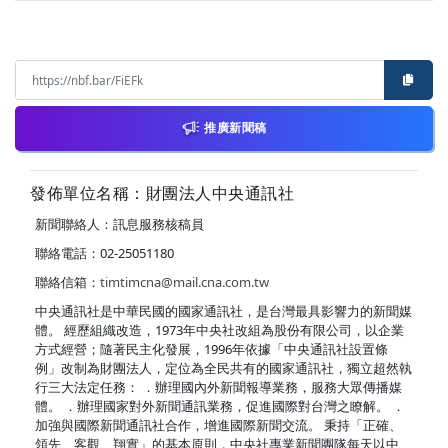
推廣新聞稿
發佈單位名稱：財團法人中央通訊社
新聞聯絡人：訊息服務核稿員
聯絡電話：02-25051180
聯絡信箱：
timtimcna@mail.cna.com.tw
中央通訊社是中華民國的國家通訊社，是台灣最具影響力的新聞媒
體。 經歷組織改造，1973年中央社改組為股份有限公司，以企業
方式經營；隨著民主化發展，1996年依據「中央通訊社設置條
例」改制為財團法人，定位為全民共有的國家通訊社，獨立超然執
行三大法定任務： ．辦理國內外新聞報導業務，服務大眾傳播媒
體。 ．辦理國家對外新聞通訊業務，促進國際對台灣之瞭解。 ．
加強與國際新聞通訊社合作，增進國際新聞交流。 秉持「正確、
領先、客觀、翔實」的基本原則，中央社專業新聞團隊每天以中、