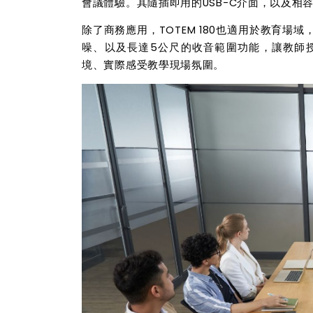
會議體驗。其隨插即用的
USB-C
介面，以及相
除了商務應用，
TOTEM 180
也適用於教育場域
噪、以及長達
5
公尺的收音範圍功能，讓教師
境、實際感受教學現場氛圍。