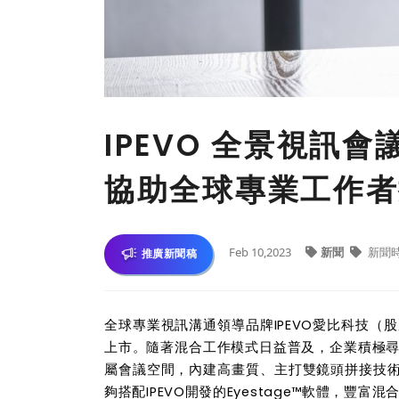
IPEVO 全景視訊會
協助全球專業工作者
Feb 10,2023
新聞
新聞
推廣新聞稿
全球專業視訊溝通領導品牌
IPEVO
愛比科技（股
上市。隨著混合工作模式日益普及，企業積極
屬會議空間，內建高畫質、主打雙鏡頭拼接技
夠搭配
IPEVO
開發的
Eyestage™
軟體，豐富混