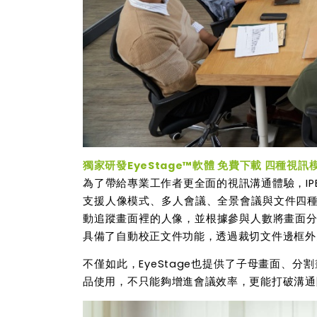
獨家研發
EyeStage™
軟體
免費下載
四種視訊
為了帶給專業工作者更全面的視訊溝通體驗，IP
支援人像模式、多人會議、全景會議與文件四
動追蹤畫面裡的人像，並根據參與人數將畫面
具備了自動校正文件功能，透過裁切文件邊框外
不僅如此，
EyeStage
也提供了
子母畫面、分割
品使用，不只能夠增進會議效率，更能打破溝通