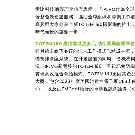
愛比科技總經理李信宜表示：「
IPEVO
作為全球
發整合軟硬體服務
，協助全球組織和專業工作
高興跟大家分享全新
TOTEM 180
攝影機的推出
時代願景的重要一步。」
TOTEM 180
應用場域更多元
助企業與教學單
雖然線上線下並行的混合工作模式已漸成主流，
備視訊會議系統。在升級設備的同時，各機構
況。
IPEVO
新開發的
TOTEM 180
全景視訊會議
實現高效混合會議模式。
TOTEM 180
更因其產
大獎，包含
2023
年度美國消費性電子展
CES
上
s
），以及由
TMCnet
頒發的卓越視訊會議獎（
V