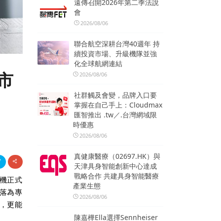
遠傳召開2026年第二季法說
會
2026/08/06
聯合航空深耕台灣40週年 持
續投資市場、升級機隊並強
化全球航網連結
上市
2026/08/06
社群觸及會變，品牌入口要
掌握在自己手上：Cloudmax
匯智推出 .tw／.台灣網域限
時優惠
2026/08/06
真健康醫療（02697.HK）與
天津具身智能創新中心達成
戰略合作 共建具身智能醫療
機正式
產業生態
落為專
2026/08/06
，更能
陳嘉樺Ella選擇Sennheiser