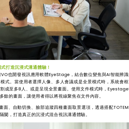
模式打造沉浸式溝通體驗！
EVO也開發視訊應用軟體
EyeStage
，結合數位變焦與
AI
智能辨識
種模式。當使用者選擇人像、多人會議或是全景模式時，
系統會框
分割成至多
8
人、或是呈現全景畫面。使用文件模式時，
Eyestage
多餘的畫面，讓使用者得以將視線聚焦在文件內容。
畫面、自動切換、臉部追蹤
四種畫面取景選項，透過搭配
TOTEM
隔閡，打造真正的沉浸式混合視訊溝通體驗。