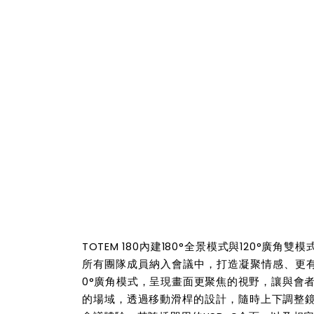
TOTEM 180內建
180°
全景模式與
120°
廣角雙模
所有團隊成員納入會議中，打造凝聚情感、更
0°
廣角模式，呈現畫面更聚焦的視野，讓與會
的場域，透過移動滑桿的設計，隨時上下調整