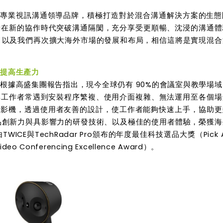
專業視訊溝通領導品牌，積極打造對於混合溝通解決方案的生態
者在新的協作時代突破溝通隔閡，充分享受更順暢、沈浸的溝通體
，以及我們再次擴大海外市場的發展和布局，相信這將是實現混合
位提高生產力
根據高盛集團報告指出，現今全球仍有 90%
的會議室與教學場域
與工作者常遇到安裝程序繁複、使用介面複雜、無法運用至各個場
攝影機，透過使用者友善的設計，使工作者能夠快速上手，協助更
品創新力與具影響力的研發技術、以及極佳的使用者體驗，榮獲海
由
TWICE
與
TechRadar Pro
頒布的年度最佳科技選品大獎（
Pick
ideo Conferencing Excellence Award
）。