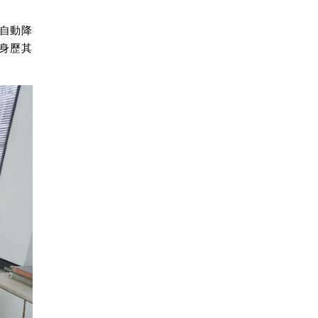
自動降
身歷其