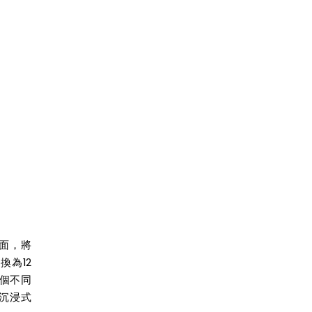
面，將
切換為
12
個不同
沉浸式