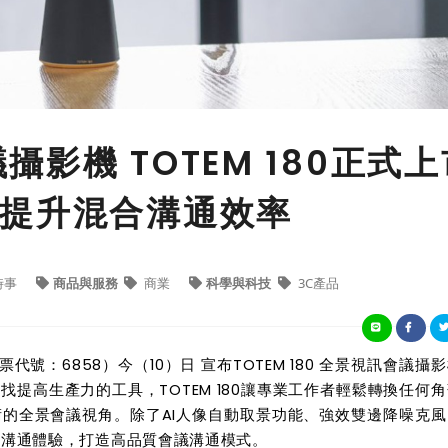
議攝影機 TOTEM 180正式
提升混合溝通效率
時事
商品與服務
商業
科學與科技
3C產品
票代號：
6858
）今（
10
）日
宣布
TOTEM 180
全景視訊會議攝影
尋找提高生產力的工具，
TOTEM 180
讓專業工作者輕鬆轉換任何角
術的全景會議視角。除了
AI
人像自動取景功能、強效雙邊降噪克風
合溝通體驗，打造高品質會議溝通模式。