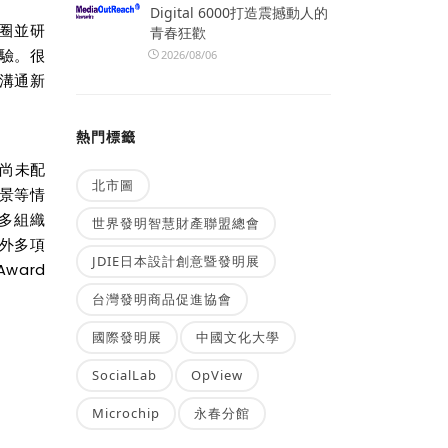
Digital 6000打造震撼動人的
圈並研
青春狂歡
驗。很
2026/08/06
溝通新
熱門標籤
尚未配
北市圖
景等情
多組織
世界發明智慧財產聯盟總會
外多項
JDIE日本設計創意暨發明展
 Award
台灣發明商品促進協會
國際發明展
中國文化大學
SocialLab
OpView
Microchip
永春分館