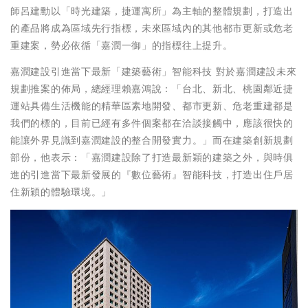
師呂建勳以「時光建築，捷運寓所」為主軸的整體規劃，打造出
的產品將成為區域先行指標，未來區域內的其他都市更新或危老
重建案，勢必依循「嘉潤一御」的指標往上提升。
嘉潤建設引進當下最新「建築藝術」智能科技 對於嘉潤建設未來
規劃推案的佈局，總經理賴嘉鴻說：「台北、新北、桃園鄰近捷
運站具備生活機能的精華區素地開發、都市更新、危老重建都是
我們的標的，目前已經有多件個案都在洽談接觸中，應該很快的
能讓外界見識到嘉潤建設的整合開發實力。」而在建築創新規劃
部份，他表示：「嘉潤建設除了打造最新穎的建築之外，與時俱
進的引進當下最新發展的『數位藝術』智能科技，打造出住戶居
住新穎的體驗環境。」