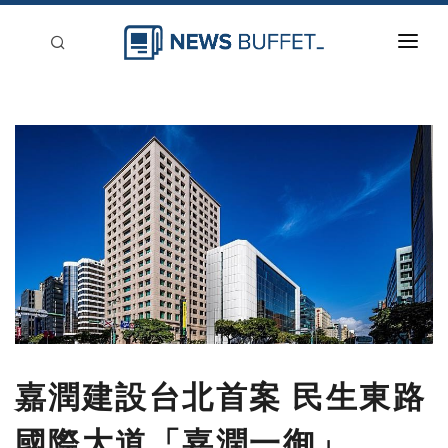
回到首頁
新聞稿分類
登入
刊登
嘉潤建設台北首案 民生東路
國際大道「嘉潤一御」