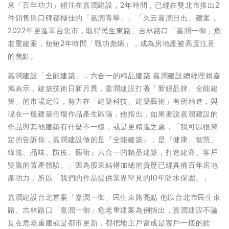
來「百年功力」傾注在嘉潤建設，2年時間，已經在雙北市推出2
件銷售與口碑都極佳的「嘉潤青翠」、「久云嘉潤日出」建案，
2022年更進軍台北市，取得民生東路、吉林路口「嘉潤一御」危
老重建案，短短2年時間「戰功彪炳」，成為房地產被高度注意
的焦點。
嘉潤建設「全能建築」，六合一的精品建築 嘉潤建設總經理賴嘉
鴻表示，建築技術日新月異，嘉潤建設打著「新鋭品牌、全能建
築」的市場定位，努力在「建築科技、建築藝術」有所精進，與
現在一般建築市場作品產生區隔，他指出，如果要說嘉潤建設的
作品與其他建築有什麼不一樣，或是更精進之處，「我可以很篤
定的告訴你，嘉潤建設做的是『全能建築』，是『健康、智慧、
綠能、品味、防疫、藝術』六合一的精品建築，打造建商、客戶
雙贏的置產體驗。」因為股東結構加總的資歷已經具備百年房地
產功力，所以「我們的作品提供業界罕見的10年防水保固。」
嘉潤建設台北首案「嘉潤一御」民生東路亮點 他以台北市民生東
路、吉林路口「嘉潤一御」危老重建案為例指出，嘉潤建設不論
是在危老重建或是都市更新，都把地主戶當成是客戶一樣的款