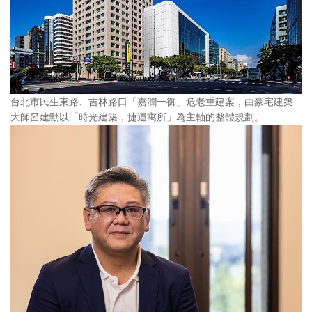
台北市民生東路、吉林路口「嘉潤一御」危老重建案，由豪宅建築
大師呂建勳以「時光建築，捷運寓所」為主軸的整體規劃。