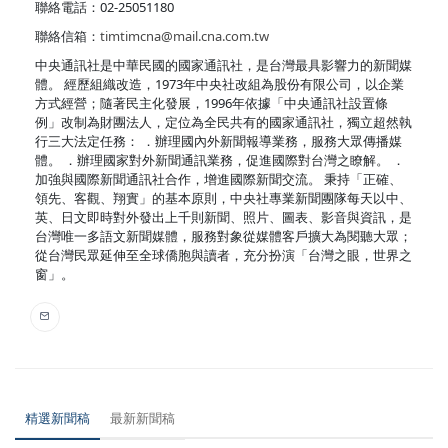
聯絡電話：02-25051180
聯絡信箱：
timtimcna@mail.cna.com.tw
中央通訊社是中華民國的國家通訊社，是台灣最具影響力的新聞媒
體。 經歷組織改造，1973年中央社改組為股份有限公司，以企業
方式經營；隨著民主化發展，1996年依據「中央通訊社設置條
例」改制為財團法人，定位為全民共有的國家通訊社，獨立超然執
行三大法定任務： ．辦理國內外新聞報導業務，服務大眾傳播媒
體。 ．辦理國家對外新聞通訊業務，促進國際對台灣之瞭解。 ．
加強與國際新聞通訊社合作，增進國際新聞交流。 秉持「正確、
領先、客觀、翔實」的基本原則，中央社專業新聞團隊每天以中、
英、日文即時對外發出上千則新聞、照片、圖表、影音與資訊，是
台灣唯一多語文新聞媒體，服務對象從媒體客戶擴大為閱聽大眾；
從台灣民眾延伸至全球僑胞與讀者，充分扮演「台灣之眼，世界之
窗」。
精選新聞稿
最新新聞稿