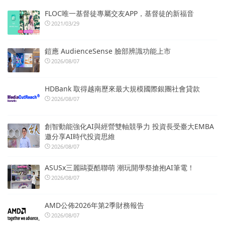
FLOC唯一基督徒專屬交友APP，基督徒的新福音
2021/03/29
鎧應 AudienceSense 臉部辨識功能上市
2026/08/07
HDBank 取得越南歷來最大規模國際銀團社會貸款
2026/08/07
創智動能強化AI與經營雙軸競爭力 投資長受臺大EMBA
邀分享AI時代投資思維
2026/08/07
ASUSx三麗鷗耍酷聯萌 潮玩開學祭搶抱AI筆電！
2026/08/07
AMD公佈2026年第2季財務報告
2026/08/07