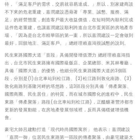
待，「滿足客戶的需求，交易就容易達成。」所以，別家建商談
不下來的危老重建，嘉潤建設憑藉著「專業、誠懇、服務、滿
足」的經營態度，創造客戶最大收益價值，在短時間內順利完成
這件危老重建，也讓嘉潤建設順利跨進台北市蛋黃區的房地產市
場，「因為是台北市精華區的第一案，所以嘉潤建設一定會做到
最好，回饋地主、滿足客戶。」總經理賴嘉鴻很誠懇的說到。
民生東路國際大道「首段」具備開發增值潛力 總經理賴嘉鴻指
出，台北市民生東路擁有國際級飯店、企業總部、米其林餐廳，
具備「國際大道」的優勢，他細分民生東路國際大道的3個區
段，分別是(1)台北車站到松江路、(2)松江路到敦化南路、(3)
敦化南路到基隆河畔的塔悠路，這3區段分別具備「傳產聚落、
國際商圈、民生居住」的特質，而在城市國際化的進程中，民生
東路「傳產聚落」路段(台北車站到松江路)，正醞釀著豐沛都市
更新的發展動能，在房地產發展領域裡，反而具備穩健增值機
會。
豪宅大師呂建勳打造「現代時尚國際寓所」 他表示：嘉潤建設
「嘉潤一御」位居民生東路第一區段的傳產聚落，由豪宅建築大