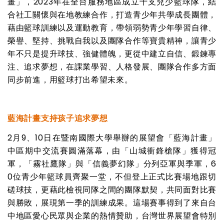
畫」，2023年在全台服務地區成立十支兒少籃球隊，結
合社工關懷與在地教練合作，打造青少年共學成長團體，
藉由籃球訓練以及運動教育，帶領弱勢青少年學習自律、
榮譽、堅持、挑戰自我以及團隊合作等寶貴精神，讓青少
年不只是提升球技、強健體魄，更從中建立自信、鍛鍊專
注、追求夢想，在課業學習、人格發展、團隊合作多方面
同步前進，用籃球打出希望未來。
藍海計畫支持孩子追求夢想
2
月
9
、
10
日在暨南國際大學舉辦的展望會「藍海計畫」
中區期中交流賽圓滿落幕，由「山城衝鋒槍隊」獲得冠
軍，「霧社鷹隊」與「信義夢幻隊」分列亞軍與季軍，
6
0
位青少年籃球員齊聚一堂，不但登上正式比賽場地跟切
磋球技，更藉此檢視同隊之間的團隊默契，共同面對比賽
與勝敗，展現第一季的訓練成果。這場賽事得到了來自台
中地區愛心民眾與企業的熱情贊助，台灣世界展望會特別