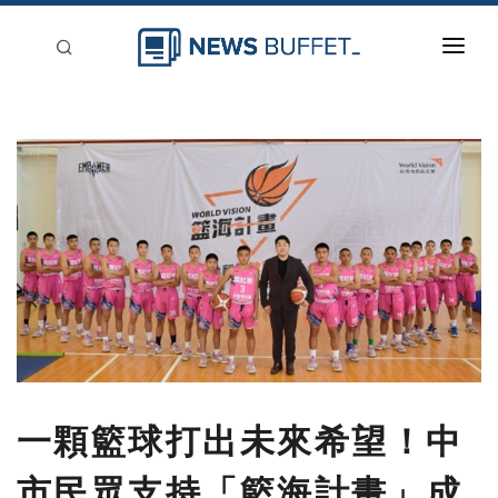
回到首頁
新聞稿分類
登入
刊登
一顆籃球打出未來希望！中
市民眾支持「籃海計畫」成