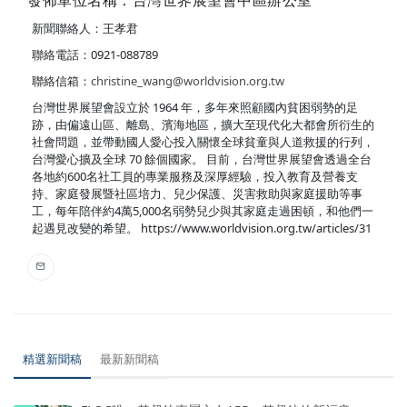
發佈單位名稱：台灣世界展望會中區辦公室
新聞聯絡人：王孝君
聯絡電話：0921-088789
聯絡信箱：
christine_wang@worldvision.org.tw
台灣世界展望會設立於 1964 年，多年來照顧國內貧困弱勢的足
跡，由偏遠山區、離島、濱海地區，擴大至現代化大都會所衍生的
社會問題，並帶動國人愛心投入關懷全球貧童與人道救援的行列，
台灣愛心擴及全球 70 餘個國家。 目前，台灣世界展望會透過全台
各地約600名社工員的專業服務及深厚經驗，投入教育及營養支
持、家庭發展暨社區培力、兒少保護、災害救助與家庭援助等事
工，每年陪伴約4萬5,000名弱勢兒少與其家庭走過困頓，和他們一
起遇見改變的希望。 https://www.worldvision.org.tw/articles/31
精選新聞稿
最新新聞稿