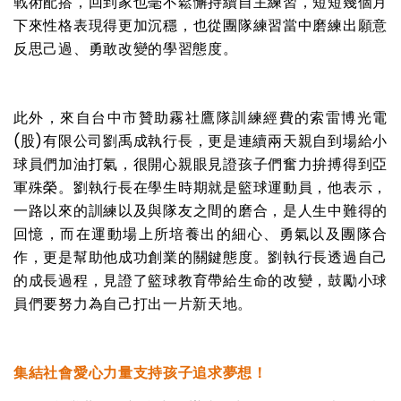
戰術配搭，回到家也毫不鬆懈持續自主練習，短短幾個月
下來性格表現得更加沉穩，也從團隊練習當中磨練出願意
反思己過、勇敢改變的學習態度。
此外，來自台中市贊助霧社鷹隊訓練經費的索雷博光電
(
股
)
有限公司劉禹成執行長，更是連續兩天親自到場給小
球員們加油打氣，很開心親眼見證孩子們奮力拚搏得到亞
軍殊榮。劉執行長在學生時期就是籃球運動員，他表示，
一路以來的訓練以及與隊友之間的磨合，是人生中難得的
回憶，而在運動場上所培養出的細心、勇氣以及團隊合
作，更是幫助他成功創業的關鍵態度。劉執行長透過自己
的成長過程，見證了籃球教育帶給生命的改變，鼓勵小球
員們要努力為自己打出一片新天地。
集結社會愛心力量支持孩子追求夢想！