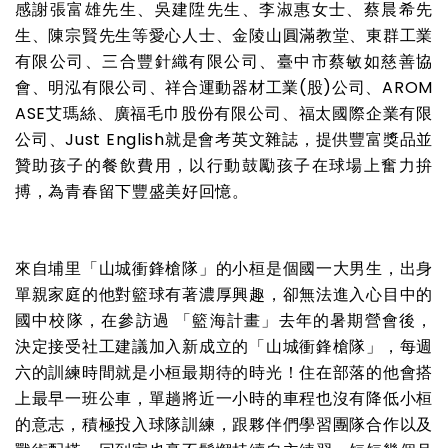
感謝張富雄先生、吳建陞先生、李淑惠女士、蔡晨希先
生、陳宗賢先生等愛心人士、金陵山圓滿教堂、東群工業
有限公司、三合豐針織有限公司、臺中市蔡敏如慈善協
會、明泓有限公司、祥合運動器材工業
(
股
)
公司、
AROM
ASE
艾瑪絲、廣福毛巾股份有限公司、福太國際企業有限
公司、
Just English
就是會考英文雜誌，提供豐富獎品並
贊助孩子的餐飲費用，以行動鼓勵孩子在球場上奮力拚
搏，為青春留下豐盛美好回憶。
來自埔里「山城衝鋒槍隊」的小桓是個國一大男生，出身
單親家庭的他對籃球有著濃厚興趣，卻無法進入心目中的
國中校隊，在參訪過
「籃海計畫」去年的暑期營會後，
決定接受社工建議加入新成立的「山城衝鋒槍隊」，每週
六的訓練時間就是小桓最期待的時光！住在部落的他會搭
上最早一班公車，單趟將近一小時的車程也沒有降低小桓
的意志，積極投入球隊訓練，跟夥伴們學習團隊合作以及