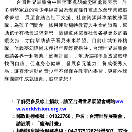
台灣世界展望會中區辦事處胡婉雯區處長表示，許
多弱勢家庭的青少年經常因為現實條件被迫放棄學業或追
求夢想，展望會結合社工支援、社會資源與專業教練團
隊，為孩子們開創一條用運動翻轉教育與生命的道路，幫
助孩子有機會追求夢想，這條道路需要社會各界更多的溫
暖支持，才能幫助孩子看見未來希望。目前山城衝鋒槍
隊、信義夢幻隊尚未獲得年度經費挹注，台灣世界展望會
邀請各界一起響應「籃海計畫」，幫助偏鄉學童透過籃球
找回自信、促進身心健康、發展多元能力、養成優秀人
品，讓喜愛運動的青少年不僅僅在教室內學習，更能在球
隊團體中成就彼此，追求夢想！
了解更多及線上捐款，請至台灣世界展望會網站
ww
w.worldvision.org.tw
郵政劃撥帳號：
01022760
，戶名：台灣世界展望會，
請註明：「籃海計畫」
相關訊息請洽服務專線：
04-23751262
分機
507
，或洽