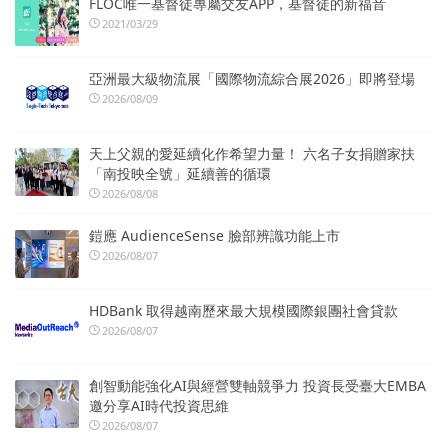
FLOC唯一基督徒專屬交友APP，基督徒的新福音
2021/03/29
亞洲最大級物流展「國際物流綜合展2026」即將登場
2026/08/09
天上父親的愛延續化作希望力量！ 六名子女捐贈家扶
「南投映全號」延續善的循環
2026/08/08
鎧應 AudienceSense 臉部辨識功能上市
2026/08/07
HDBank 取得越南歷來最大規模國際銀團社會貸款
2026/08/07
創智動能強化AI與經營雙軸競爭力 投資長受臺大EMBA
邀分享AI時代投資思維
2026/08/07