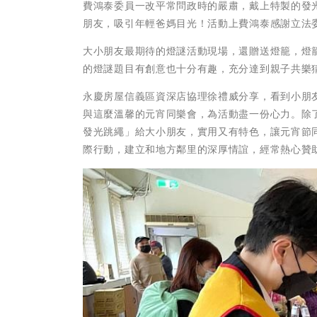
費鴻泰委員一改平常問政時的嚴肅，戴上特製的發
朋友，吸引年輕爸媽目光！活動上費鴻泰感謝立法
大小朋友最期待的燈謎活動現場，還贈送燈籠，燈
的燈謎題目有創意也十分有趣，充分達到親子共樂
永慶房屋信義區資深店協理徐禮威分享，看到小朋
與這麼溫馨的元宵同樂會，為活動盡一份心力。除了
發光跳繩」給大小朋友，實用又有特色，讓元宵節
際行動，建立和地方鄰里的深厚情誼，經常熱心贊