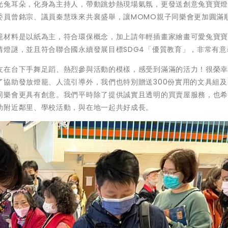
光兔耳朵，化身為主持人，帶動跳炒熱現場氣氛，更發送創意兔寶寶
委員曾銘宗、議員秦慧珠來共襄盛舉，讓MOMO親子同樂會更加圓滿
籠材料是以紙為主，符合環保概念，加上請年輕插畫家繪畫可愛兔寶
猜燈謎，並且符合聯合國永續發展目標SDG4「優質教育」，非常有意
友在台下手舞足蹈、熱烈參與活動的模樣，感受到滿滿的活力！很榮
協助發放燈籠、人流引導外，我們也特別贈送300份實用的文具組及「
同樂會更具有創意。我們平時除了提供誠實且透明的買賣屋服務，也
助附近鄰里、學校活動，與在地一起共好成長。