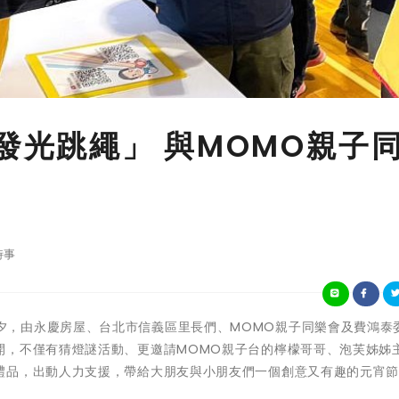
發光跳繩」 與MOMO親子
時事
在元宵節前夕，由永慶房屋、台北市信義區里長們、MOMO親子同樂會及費鴻泰
開，不僅有猜燈謎活動、更邀請MOMO親子台的檸檬哥哥、泡芙姊姊
禮品，出動人力支援，帶給大朋友與小朋友們一個創意又有趣的元宵