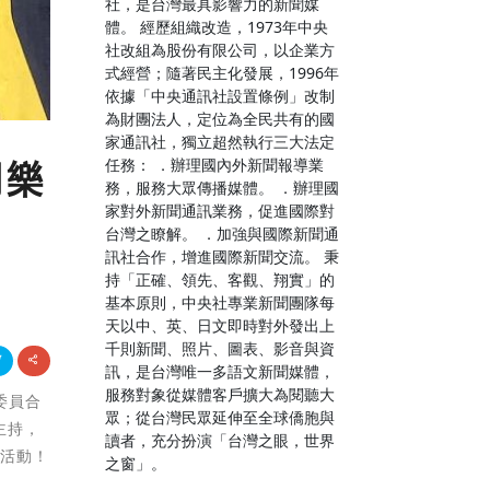
社，是台灣最具影響力的新聞媒
體。 經歷組織改造，1973年中央
社改組為股份有限公司，以企業方
式經營；隨著民主化發展，1996年
依據「中央通訊社設置條例」改制
為財團法人，定位為全民共有的國
家通訊社，獨立超然執行三大法定
任務： ．辦理國內外新聞報導業
同樂
務，服務大眾傳播媒體。 ．辦理國
家對外新聞通訊業務，促進國際對
台灣之瞭解。 ．加強與國際新聞通
訊社合作，增進國際新聞交流。 秉
持「正確、領先、客觀、翔實」的
基本原則，中央社專業新聞團隊每
天以中、英、日文即時對外發出上
千則新聞、照片、圖表、影音與資
訊，是台灣唯一多語文新聞媒體，
服務對象從媒體客戶擴大為閱聽大
委員合
眾；從台灣民眾延伸至全球僑胞與
主持，
讀者，充分扮演「台灣之眼，世界
節活動！
之窗」。