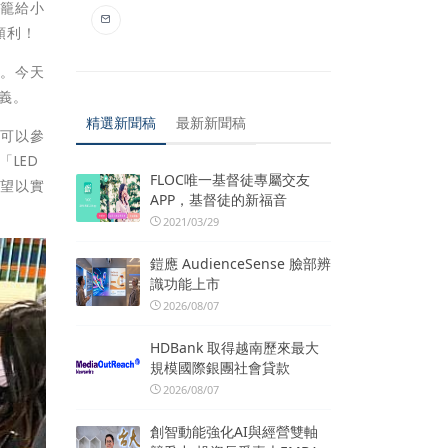
燈籠給小
順利！
寶。今天
義。
精選新聞稿
最新新聞稿
幸可以參
LED
FLOC唯一基督徒專屬交友
希望以實
APP，基督徒的新福音
2021/03/29
鎧應 AudienceSense 臉部辨
識功能上市
2026/08/07
HDBank 取得越南歷來最大
規模國際銀團社會貸款
2026/08/07
創智動能強化AI與經營雙軸