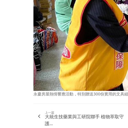
永慶房屋熱情響應活動，特別贈送300份實用的文具組
上一篇
大統生技藥業與工研院聯手 植物萃取守
護...