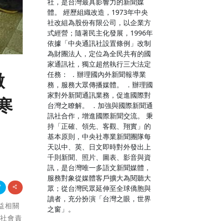
社，是台灣最具影響力的新聞媒
體。 經歷組織改造，1973年中央
社改組為股份有限公司，以企業方
式經營；隨著民主化發展，1996年
依據「中央通訊社設置條例」改制
為財團法人，定位為全民共有的國
家通訊社，獨立超然執行三大法定
任務： ．辦理國內外新聞報導業
微
務，服務大眾傳播媒體。 ．辦理國
家對外新聞通訊業務，促進國際對
寒
台灣之瞭解。 ．加強與國際新聞通
訊社合作，增進國際新聞交流。 秉
持「正確、領先、客觀、翔實」的
基本原則，中央社專業新聞團隊每
天以中、英、日文即時對外發出上
千則新聞、照片、圖表、影音與資
訊，是台灣唯一多語文新聞媒體，
服務對象從媒體客戶擴大為閱聽大
眾；從台灣民眾延伸至全球僑胞與
讀者，充分扮演「台灣之眼，世界
公益相關
之窗」。
業社會責