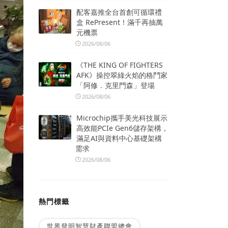
配客嘉推全台首創可循環禮
盒 RePresent！滿千再抽萬
元機票
2026/08/06
《THE KING OF FIGHTERS
AFK》操控翠綠火焰的格鬥家
「阿修．克里門森」登場
2026/08/06
Microchip攜手美光科技展示
高效能PCIe Gen6儲存架構，
滿足AI與資料中心基礎架構
需求
2026/08/06
熱門標籤
世界發明智慧財產聯盟總會