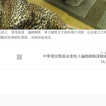
血助人、環境保護、偏鄉關懷、寒士關懷五大面向推行活動，以企業之力
間斷的長期耕耘累積，涓滴亦能成流。
下一
中華電信暨基金會投入偏鄉網路課輔
14..