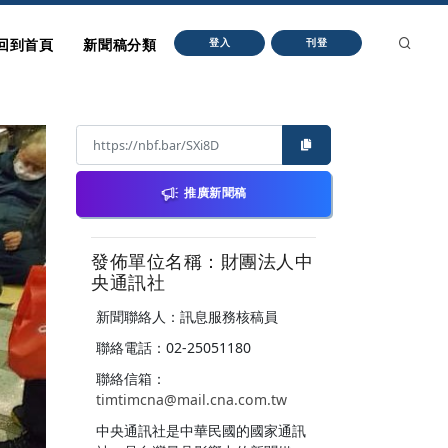
回到首頁
新聞稿分類
登入
刊登
推廣新聞稿
發佈單位名稱：財團法人中
央通訊社
新聞聯絡人：訊息服務核稿員
聯絡電話：02-25051180
聯絡信箱：
timtimcna@mail.cna.com.tw
中央通訊社是中華民國的國家通訊