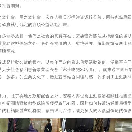
懷社會弱勢。
之於社會、用之於社會，宏泰人壽長期挹注資源於公益，同時也鼓勵
將確實執行既定的各項公益活動計畫。
許多弱勢族群，他們是社會的真實存在，需要獲得關注及持續性的協
續贊助微型保險之外，另外在捐血助人、環境保護、偏鄉關懷及寒士
亦能成流。
養成是推動公益的根本。以每年固定的歲末傳愛活動為例，活動至今
助人安社會福利慈善事業基金會「寒士吃飽30活動」。歲末過年團圓
每一族群」的企業文化下，活動宣導結合同理共感，許多員工主動詢
。
努力。除了與地方政府配合之外，宏泰人壽也會主動接洽相關社福團
多社福團體對於微型保險所獲得資訊有限，因此如何持續溝通推廣微
要的社福團體主動聯繫，藉由彼此合作，讓更多人納入微型保險的保