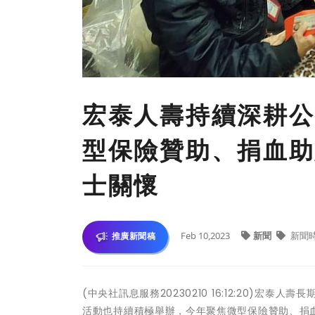
宏泰人壽持續深耕公
型保險贊助、捐血助
士關懷
Feb 10,2023
新聞
新聞
推廣新聞稿
(中央社訊息服務20230210 16:12:20)
活動也持續積極舉辦，今年聚焦微型保險贊助、捐