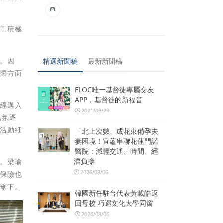
員工積極
助。因
精選新聞稿
最新新聞稿
關懷方面
FLOC唯一基督徒專屬交友
APP，基督徒的新福音
已經邁入
2021/03/29
氣氛逐
問活動細
「北上次數」成花東備孕夫
妻困境！宜蘊串聯花蓮門諾
醫院：減輕交通、時間、經
濟負擔
體。梁瑜
2026/08/06
型保險也
護傘下。
韓國新任駐台代表黃載皓返
回母校 巧遇文化大學同窗
2026/08/06