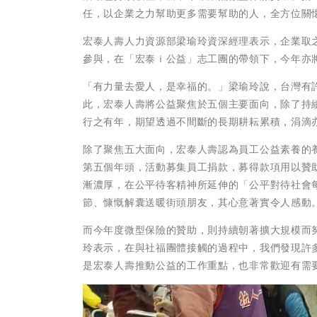
任，以企業之力幫助更多需要幫助的人，全方位關
宏泰人壽人力資源部梁瑜玲資深經理表示，企業取
參與，在「宏泰ｉ公益」志工團的帶領下，今年亦
「有力量去愛人，是幸福的。」梁瑜玲說，台灣有
此，宏泰人壽將公益聚焦於五個主要面向，除了持
行之有年，期望透過不間斷的長期耕耘累積，涓滴
除了聚焦五大面向，宏泰人壽認為員工公益素養的
第五個年頭，活動募集員工捐款，募得款項用以贊
漸濃厚，在公平待客精神所延伸的「公平對待社會
節、慷慨解囊送暖街頭朋友，其心意著實令人感動
而今年度微型保險的贊助，則持續朝著擴大規模而
玲表示，在與社福團體接觸的過程中，我們發現許
是宏泰人壽推動公益的工作重點，也非常歡迎有需