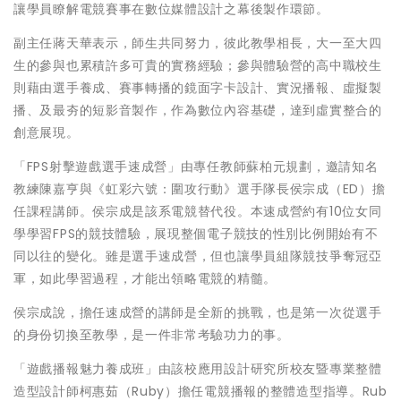
讓學員瞭解電競賽事在數位媒體設計之幕後製作環節。
副主任蔣天華表示，師生共同努力，彼此教學相長，大一至大四
生的參與也累積許多可貴的實務經驗；參與體驗營的高中職校生
則藉由選手養成、賽事轉播的鏡面字卡設計、實況播報、虛擬製
播、及最夯的短影音製作，作為數位內容基礎，達到虛實整合的
創意展現。
「FPS射擊遊戲選手速成營」由專任教師蘇柏元規劃，邀請知名
教練陳嘉亨與《虹彩六號：圍攻行動》選手隊長侯宗成（ED）擔
任課程講師。侯宗成是該系電競替代役。本速成營約有10位女同
學學習FPS的競技體驗，展現整個電子競技的性別比例開始有不
同以往的變化。雖是選手速成營，但也讓學員組隊競技爭奪冠亞
軍，如此學習過程，才能出領略電競的精髓。
侯宗成說，擔任速成營的講師是全新的挑戰，也是第一次從選手
的身份切換至教學，是一件非常考驗功力的事。
「遊戲播報魅力養成班」由該校應用設計研究所校友暨專業整體
造型設計師柯惠茹（Ruby）擔任電競播報的整體造型指導。Rub