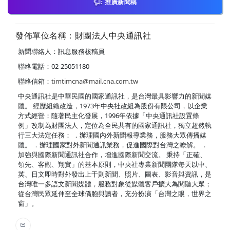
推廣新聞稿
發佈單位名稱：財團法人中央通訊社
新聞聯絡人：訊息服務核稿員
聯絡電話：02-25051180
聯絡信箱：
timtimcna@mail.cna.com.tw
中央通訊社是中華民國的國家通訊社，是台灣最具影響力的新聞媒
體。 經歷組織改造，1973年中央社改組為股份有限公司，以企業
方式經營；隨著民主化發展，1996年依據「中央通訊社設置條
例」改制為財團法人，定位為全民共有的國家通訊社，獨立超然執
行三大法定任務： ．辦理國內外新聞報導業務，服務大眾傳播媒
體。 ．辦理國家對外新聞通訊業務，促進國際對台灣之瞭解。 ．
加強與國際新聞通訊社合作，增進國際新聞交流。 秉持「正確、
領先、客觀、翔實」的基本原則，中央社專業新聞團隊每天以中、
英、日文即時對外發出上千則新聞、照片、圖表、影音與資訊，是
台灣唯一多語文新聞媒體，服務對象從媒體客戶擴大為閱聽大眾；
從台灣民眾延伸至全球僑胞與讀者，充分扮演「台灣之眼，世界之
窗」。