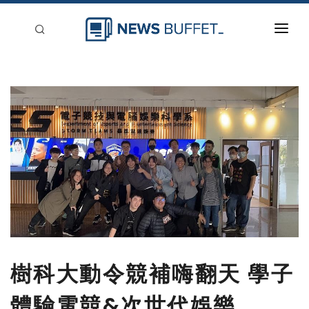
回到首頁
新聞稿分類
登入
刊登
樹科大動令競補嗨翻天 學子
體驗電競&次世代娛樂