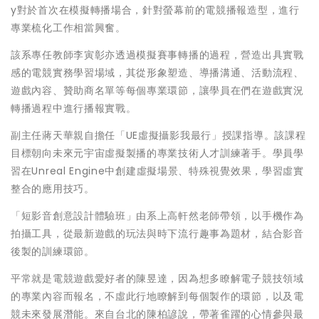
y對於首次在模擬轉播場合，針對螢幕前的電競播報造型，進行
專業梳化工作相當興奮。
該系專任教師李寅彰亦透過模擬賽事轉播的過程，營造出具實戰
感的電競實務學習場域，其從形象塑造、導播溝通、活動流程、
遊戲內容、贊助商名單等每個專業環節，讓學員在們在遊戲實況
轉播過程中進行播報實戰。
副主任蔣天華親自擔任「UE虛擬攝影我最行」授課指導。該課程
目標朝向未來元宇宙虛擬製播的專業技術人才訓練著手。學員學
習在Unreal Engine中創建虛擬場景、特殊視覺效果，學習虛實
整合的應用技巧。
「短影音創意設計體驗班」由系上高軒然老師帶領，以手機作為
拍攝工具，從最新遊戲的玩法與時下流行趣事為題材，結合影音
後製的訓練環節。
平常就是電競遊戲愛好者的陳昱達，因為想多瞭解電子競技領域
的專業內容而報名，不虛此行地瞭解到每個製作的環節，以及電
競未來發展潛能。來自台北的陳柏諺說，帶著雀躍的心情參與最