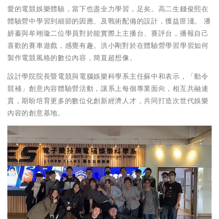
愛的電競娛樂體驗，當下也盡全力學習，足矣。高二生錢俊熙在
體驗營中學習到細節的因應、及戰術配備的設計，獲益匪淺。 潘
妍蓁與牟翊璇二位學員對於能實際上主播台、賽評台，播報自己
喜歡的賽車遊戲，感覺有趣。洪小剛對於在體驗營學習學習如何
製作電競風格的數位內容，簡直超想像。
設計學院院長暨電競與電腦娛樂科學系主任蘇中和表示，「動令
競補」創意內容體驗營活動，讓系上每個專業面向，相互共融連
貫，期盼培育更多的數位化創新經濟人才，共同打造次世代娛樂
內容的創意基地。