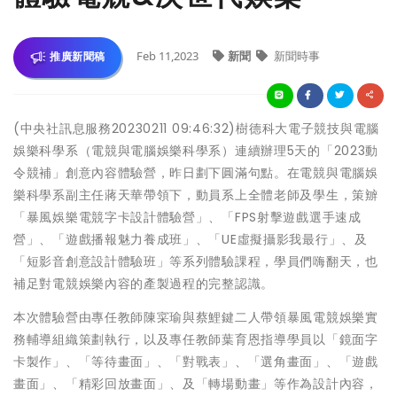
Feb 11,2023
新聞
新聞時事
推廣新聞稿
(中央社訊息服務20230211 09:46:32)樹德科大電子競技與電腦
娛樂科學系（電競與電腦娛樂科學系）連續辦理5天的「2023動
令競補」創意內容體驗營，昨日劃下圓滿句點。在電競與電腦娛
樂科學系副主任蔣天華帶領下，動員系上全體老師及學生，策辧
「暴風娛樂電競字卡設計體驗營」、「FPS射擊遊戲選手速成
營」、「遊戲播報魅力養成班」、「UE虛擬攝影我最行」、及
「短影音創意設計體驗班」等系列體驗課程，學員們嗨翻天，也
補足對電競娛樂內容的產製過程的完整認識。
本次體驗營由專任教師陳寀瑜與蔡鯉鍵二人帶領暴風電競娛樂實
務輔導組織策劃執行，以及專任教師葉育恩指導學員以「鏡面字
卡製作」、「等待畫面」、「對戰表」、「選角畫面」、「遊戲
畫面」、「精彩回放畫面」、及「轉場動畫」等作為設計內容，