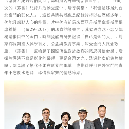
《落番》紀錄片的問世，轟動海內外華僑新舊世代。 在此
次的《落番》紀錄片活動交流中，唐導笑稱：「我也是移居到台
北奮鬥的彰化人」，這份共情共感也是紀錄片得以在歷經多年，
仍能具感動人心的能量。片中仍有前馬來西亞丹斯里拿督斯里楊
忠禮博士（1929-2017）的珍貴訪談畫面，其始終念念不忘父親
楊清廉口中的金門，時刻提醒自身要記得「自己是金門人」，對
家鄉長期投入興學育才、公益與教育事業，深受金門人懷念敬
重。《落番》一度喚起了國際僑生對於故鄉的懷思與使命感，唐
振瑜導演不僅是彰化的榮耀，更是台灣之光，透過此次紀錄片放
映，除見證了彰化子弟在影界的風華，也期待呼引在外奮鬥的青
年不忘飲水思源，珍惜與家鄉的情感締結。