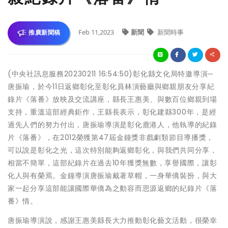
Feb 11,2023
新聞
新聞時事
推廣新聞稿
(中央社訊息服務20230211 16:54:50)彰化縣文化局特邀導演─
唐振瑜，於今11日返鄉彰化至彰化員林演藝廳與鄉親朋友分享紀
錄片《落番》放映及交流講座，縣長王惠美、與數百位鄉親到場
支持，重溫這部經典鉅作，王縣長表示，彰化建縣300年，是經
過先人們的努力付出，唐振瑜導演是彰化鹿港人，他執導的紀錄
片《落番》，在2012榮獲第47屆金鐘獎非戲劇類節目導播獎，
可以說是彰化之光，這次特別能夠返鄉彰化，與我們共同分享，
相當不簡單，這部紀錄片在過去10年獲獎無數，享譽國際，讓彰
化人與有榮焉。金鐘導演唐振瑜戴著草帽，一身華僑裝扮，與大
家一起分享這部能讓國際華僑為之動容而思源返鄉的紀錄片《落
番》情。
唐振瑜導演說，感謝王惠美縣長大力推動彰化藝文活動，很榮幸