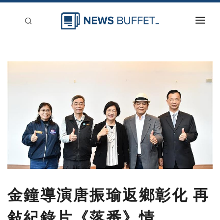
回到首頁
新聞稿分類
登入
刊登
金鐘導演唐振瑜返鄉彰化 再
敍紀錄片《落番》情