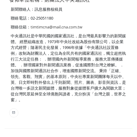
新聞聯絡人：訊息服務核稿員
聯絡電話：02-25051180
聯絡信箱：
timtimcna@mail.cna.com.tw
中央通訊社是中華民國的國家通訊社，是台灣最具影響力的新聞媒
體。 經歷組織改造，1973年中央社改組為股份有限公司，以企業
方式經營；隨著民主化發展，1996年依據「中央通訊社設置條
例」改制為財團法人，定位為全民共有的國家通訊社，獨立超然執
行三大法定任務： ．辦理國內外新聞報導業務，服務大眾傳播媒
體。 ．辦理國家對外新聞通訊業務，促進國際對台灣之瞭解。 ．
加強與國際新聞通訊社合作，增進國際新聞交流。 秉持「正確、
領先、客觀、翔實」的基本原則，中央社專業新聞團隊每天以中、
英、日文即時對外發出上千則新聞、照片、圖表、影音與資訊，是
台灣唯一多語文新聞媒體，服務對象從媒體客戶擴大為閱聽大眾；
從台灣民眾延伸至全球僑胞與讀者，充分扮演「台灣之眼，世界之
窗」。