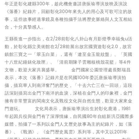
年正是彰化建縣300年，趁此機會邀請唐振瑜導演放映及演說
《落番》紀錄片，回顧彰化300年來先人的用心及可歌可泣的故
事，這些故事經過掌鏡及各種拍攝手法將歷史脈絡與人文互相結
合，十分真摯感人。
王縣長進一步指出，在2/28前彰化八卦山有月影燈季幸福兔u活
動，於彰化縣立美術館在2/28前展出故宮國寶遊彰化2.0，故宮
鎮館三寶之一「翠玉白菜」，還有「遼至金玉龍紋盤」、「英國
十八世紀鐘錶化妝匣」、「清前期陳子雲雕核桃殼花籃」等4件
文物，歡迎大家共襄盛舉。 金門國家公園管理處長鄭瑞昌
表示，本次《落番》記錄片是在民國100年委託唐振瑜導演拍
攝，描寫華人到南洋奮鬥的歷史，「十去六亡三在一回頭」這段
話深刻描寫出金門下南洋的血淚，深植在金門人的印象裡，金門
擁有非常豐富的閩南文化及戰役文化與自然生態，歡迎大家來金
門遊玩。 文化局表示，唐振瑜導演出生於彰化鹿港，1981
年起因兵役與金門有了深厚情緣，自民國80年自組新汎亞國際多
媒體，拍攝了一系列以金門人文歷史故事為主的紀錄片，如《落
番》、《戰酒》、《金門歷史風雲》系列等，其中又以2011年