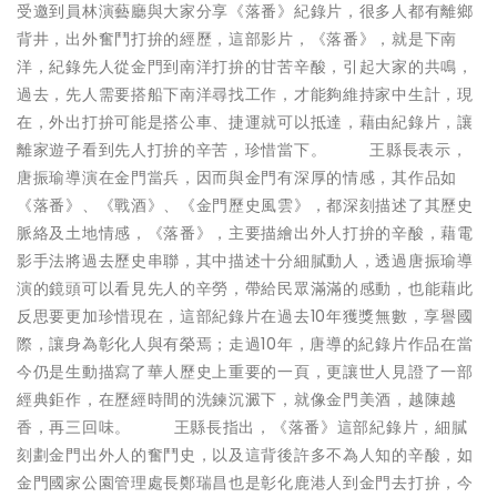
受邀到員林演藝廳與大家分享《落番》紀錄片，很多人都有離鄉
背井，出外奮鬥打拚的經歷，這部影片，《落番》，就是下南
洋，紀錄先人從金門到南洋打拚的甘苦辛酸，引起大家的共鳴，
過去，先人需要搭船下南洋尋找工作，才能夠維持家中生計，現
在，外出打拚可能是搭公車、捷運就可以抵達，藉由紀錄片，讓
離家遊子看到先人打拚的辛苦，珍惜當下。 王縣長表示，
唐振瑜導演在金門當兵，因而與金門有深厚的情感，其作品如
《落番》、《戰酒》、《金門歷史風雲》，都深刻描述了其歷史
脈絡及土地情感，《落番》，主要描繪出外人打拚的辛酸，藉電
影手法將過去歷史串聯，其中描述十分細膩動人，透過唐振瑜導
演的鏡頭可以看見先人的辛勞，帶給民眾滿滿的感動，也能藉此
反思要更加珍惜現在，這部紀錄片在過去10年獲獎無數，享譽國
際，讓身為彰化人與有榮焉；走過10年，唐導的紀錄片作品在當
今仍是生動描寫了華人歷史上重要的一頁，更讓世人見證了一部
經典鉅作，在歷經時間的洗鍊沉澱下，就像金門美酒，越陳越
香，再三回味。 王縣長指出，《落番》這部紀錄片，細膩
刻劃金門出外人的奮鬥史，以及這背後許多不為人知的辛酸，如
金門國家公園管理處長鄭瑞昌也是彰化鹿港人到金門去打拚，今