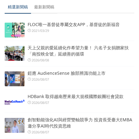
精選新聞稿
最新新聞稿
FLOC唯一基督徒專屬交友APP，基督徒的新福音
2021/03/29
天上父親的愛延續化作希望力量！ 六名子女捐贈家扶
「南投映全號」延續善的循環
2026/08/08
鎧應 AudienceSense 臉部辨識功能上市
2026/08/07
HDBank 取得越南歷來最大規模國際銀團社會貸款
2026/08/07
創智動能強化AI與經營雙軸競爭力 投資長受臺大EMBA
邀分享AI時代投資思維
2026/08/07