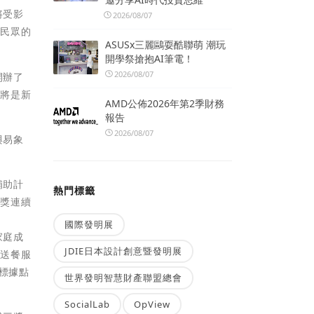
將受影
2026/08/07
多民眾的
ASUSx三麗鷗耍酷聯萌 潮玩
開學祭搶抱AI筆電！
2026/08/07
開辦了
這將是新
AMD公佈2026年第2季財務
報告
2026/08/07
與易象
補助計
熱門標籤
金獎連續
國際發明展
家庭成
JDIE日本設計創意暨發明展
及送餐服
標據點
世界發明智慧財產聯盟總會
SocialLab
OpView