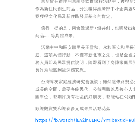
東新會在辦理的東南亞飲食課程活動中，獲得新
作為新住民創生商品，分別獲得經濟部中小企業處S
案獲得文化局及新住民發展基金的肯定。
值得一提的是，兩會透過新+銀共創，也研發出鹹
商品......等具體成果。
活動中中和區安順里長王雪秋、永和區安和里長
庭。這項具體行動，不僅率新北市之先，也是全國
務人員即為民眾提供說明，隨即看到了身障家庭展
長許秀能聽到後深感安慰。
台灣障友家庭經濟研究會強調；雖然這條路勢必
成長的空間，需要各級民代、公益團體以及善心人
團單位，都期許所有社區的好朋友，都能站在<我
歡迎觀賞雙和迎春多元成果展活動花絮
https://fb.watch/iEA2lnUENQ/?mibextid=RU