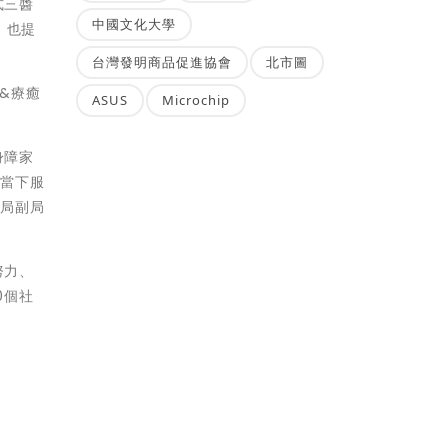
式三醬
中國文化大學
，也提
台灣發明商品促進協會
北市圖
&療癒
ASUS
Microchip
身障家
，當下服
會局副局
努力、
0個社