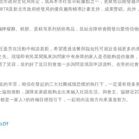
北市政府文化局肯定，成為本市社造示範據點之一，更聚焦以開發越
BTR及新北市政府經發局的優良廠商輔導計畫支持，成果豐碩。此外
檸檬酥、糕餅、蛋糕等系列烘焙商品，並結合障研會開發出愛情信物
王盈芳在活動中相談甚歡，希望透過送餐與臨短托可就近造福更多的
之先。現場即有民眾聞風來詢問家中有身障的家人是否能夠提供服務
開了笑容，並約好了近日到會進一步詢問並填寫申請資料。在旁的社
走的辛苦，相信在發起的三大社團戒慎恐懼的執行下，一定還有很多
士協助推動，讓障友家庭能夠走出來融入社區生活。與會主、協辦近2
們都是一家人>的終極目標指引下，一起朝向這個方向來邁進努力。
bZ1f