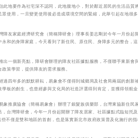
估此地要作為社宅深不認同，此地腹地小，對於鄰近居民的生活品質
民眾使用，一旦變更使用後必造成環境空間的緊縮，此舉引起在地很
灣障友家庭經濟研究會（簡稱障研會）理事長姜志剛於今年一月份起
中永和的身障家庭，今天看到了新住民、原住民、身障多元的整合，
推出一個新亮點，障研會辦理的障友社區據點服務，不僅聯手東新會
合政策學習，提供障友的需求服務。
經過四年多的默默耕耘，易象會不僅得到城鄉局及社會局兩屆的創新
教學板的創生，也曾經參與文化局的社造評選得到肯定，並獲得領航
易象推廣協會（簡稱易象會）辦理了銀髮族俱樂部，台灣東協新住民
站，台灣障研會，今年一月份起開辦了障友居家、社區據點式臨短托
。這些不僅是雙和地區的首創，也是落實新北市政府政策普及化施行的指