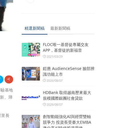
精選新聞稿
最新新聞稿
FLOC唯一基督徒專屬交友
APP，基督徒的新福音
2021/03/29
鎧應 AudienceSense 臉部辨
識功能上市
2026/08/07
實驗基地
HDBank 取得越南歷來最大
、新、障
規模國際銀團社會貸款
2026/08/07
里里長
創智動能強化AI與經營雙軸
競爭力 投資長受臺大EMBA
邀分享AI時代投資思維