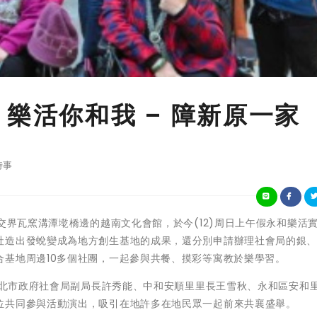
樂活你和我 – 障新原一家
時事
交界瓦窯溝潭墘橋邊的越南文化會館，於今(12)周日上午假永和樂活
社造出發蛻變成為地方創生基地的成果，還分別申請辦理社會局的銀
合基地周邊10多個社團，一起參與共餐、摸彩等寓教於樂學習。
北市政府社會局副局長許秀能、中和安順里里長王雪秋、永和區安和
位共同參與活動演出，吸引在地許多在地民眾一起前來共襄盛舉。