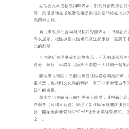
立法委員林德福致詞時表示；對於日前政府在評
響，樂活基地在場地活化後提供很多空間給在地的
認同與支持。
新北市政府社會局副局長許秀能表示；很感謝台
障友居家、社區據點式臨短托及送餐服務，嘉惠了
北的創舉。
台灣障研會理事長姜志剛表示；今天的成果展將
會分工執行，串聯新北障團大聯盟十大社團一起配
姜理事長強調；三個社團從社區營造開始試煉，
畫肯定，也得到文化局的青睞，有了中華命理自學
四年的表揚。
越南文化會館有三個社團法人團體，其中新北市
長學會（簡稱東新會）辦理了新住民家庭關懷服務
務，開始走向非營利NPO-SE社會企業經營模式
之一。