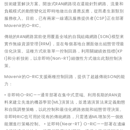
技術建置解決方案。開放式RAN網路現在還能針對網路、流量和
負載模式的動態變化近即時地做出自適應反應，從而產生新類別
服務收入。目前，已有兩家一線通訊服務提供者(CSP)正在部署
Mavenir的O-RIC。
傳統的RAN網路當前使用覆蓋全域的自我組織網路(SON)模型來
實作無線資源管理(RRM)，並在每個基地台層面做出組態管理最
佳化決策。這種方式依靠單一控制回路，利用關鍵績效指標(KP
I)和分析技術，以非即時(Non-RT)細微性方式做出此類控制決
策。
Mavenir的O-RIC支援兩種控制回路，提供了超越傳統SON的能
力：
• 非即時O-RIC——通常部署在集中式雲端。利用長期的RAN資
料來建立先進的機器學習(ML)演算法，並透過演算法來定義動態
和自我調整策略，以此控制和最佳化網路效能和組態管理決策。
非即時RIC也可用於現有的傳統網路，只需透過ML增加另一個效
能層進行策略控制。 • 近即時(Near-RT) O-RIC——部署在邊緣