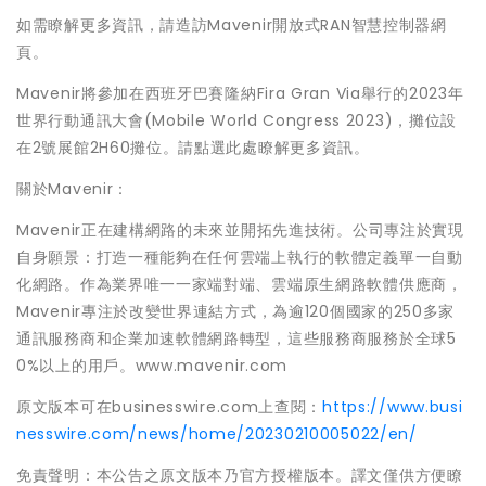
如需瞭解更多資訊，請造訪Mavenir開放式RAN智慧控制器網
頁。
Mavenir將參加在西班牙巴賽隆納Fira Gran Via舉行的2023年
世界行動通訊大會(Mobile World Congress 2023)，攤位設
在2號展館2H60攤位。請點選此處瞭解更多資訊。
關於Mavenir：
Mavenir正在建構網路的未來並開拓先進技術。公司專注於實現
自身願景：打造一種能夠在任何雲端上執行的軟體定義單一自動
化網路。作為業界唯一一家端對端、雲端原生網路軟體供應商，
Mavenir專注於改變世界連結方式，為逾120個國家的250多家
通訊服務商和企業加速軟體網路轉型，這些服務商服務於全球5
0%以上的用戶。www.mavenir.com
原文版本可在businesswire.com上查閱：
https://www.busi
nesswire.com/news/home/20230210005022/en/
免責聲明：本公告之原文版本乃官方授權版本。譯文僅供方便瞭