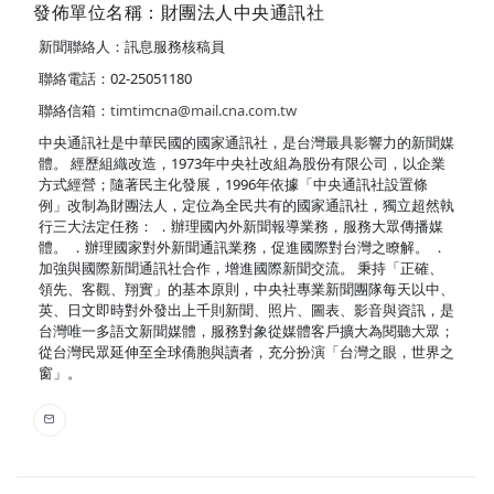
發佈單位名稱：財團法人中央通訊社
新聞聯絡人：訊息服務核稿員
聯絡電話：02-25051180
聯絡信箱：
timtimcna@mail.cna.com.tw
中央通訊社是中華民國的國家通訊社，是台灣最具影響力的新聞媒
體。 經歷組織改造，1973年中央社改組為股份有限公司，以企業
方式經營；隨著民主化發展，1996年依據「中央通訊社設置條
例」改制為財團法人，定位為全民共有的國家通訊社，獨立超然執
行三大法定任務： ．辦理國內外新聞報導業務，服務大眾傳播媒
體。 ．辦理國家對外新聞通訊業務，促進國際對台灣之瞭解。 ．
加強與國際新聞通訊社合作，增進國際新聞交流。 秉持「正確、
領先、客觀、翔實」的基本原則，中央社專業新聞團隊每天以中、
英、日文即時對外發出上千則新聞、照片、圖表、影音與資訊，是
台灣唯一多語文新聞媒體，服務對象從媒體客戶擴大為閱聽大眾；
從台灣民眾延伸至全球僑胞與讀者，充分扮演「台灣之眼，世界之
窗」。