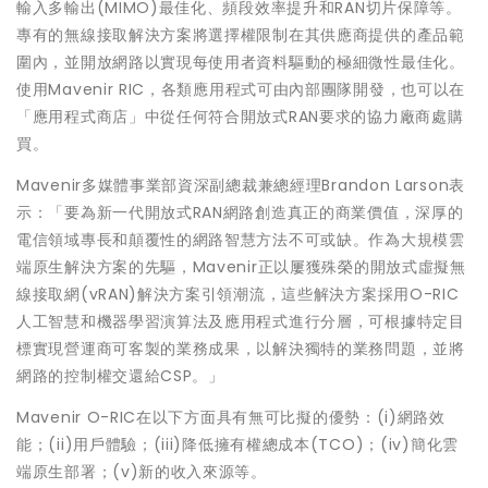
輸入多輸出(MIMO)最佳化、頻段效率提升和RAN切片保障等。
專有的無線接取解決方案將選擇權限制在其供應商提供的產品範
圍內，並開放網路以實現每使用者資料驅動的極細微性最佳化。
使用Mavenir RIC，各類應用程式可由內部團隊開發，也可以在
「應用程式商店」中從任何符合開放式RAN要求的協力廠商處購
買。
Mavenir多媒體事業部資深副總裁兼總經理Brandon Larson表
示：「要為新一代開放式RAN網路創造真正的商業價值，深厚的
電信領域專長和顛覆性的網路智慧方法不可或缺。作為大規模雲
端原生解決方案的先驅，Mavenir正以屢獲殊榮的開放式虛擬無
線接取網(vRAN)解決方案引領潮流，這些解決方案採用O-RIC
人工智慧和機器學習演算法及應用程式進行分層，可根據特定目
標實現營運商可客製的業務成果，以解決獨特的業務問題，並將
網路的控制權交還給CSP。」
Mavenir O-RIC在以下方面具有無可比擬的優勢：(i)網路效
能；(ii)用戶體驗；(iii)降低擁有權總成本(TCO)；(iv)簡化雲
端原生部署；(v)新的收入來源等。