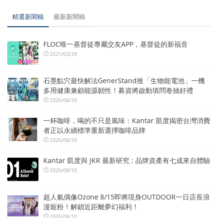
精選新聞稿
最新新聞稿
FLOC唯一基督徒專屬交友APP，基督徒的新福音
2021/03/29
石墨點穴最快解法GenerStand推「生物能電池」一機
多用健康兼顧能源韌性！募資將啟動填問卷抽好禮
2026/08/10
一杯咖啡，喝的不只是風味：Kantar 凱度揭密台灣消費
者正以永續標準重新選擇咖啡品牌
2026/08/10
Kantar 凱度與 JKR 最新研究 : 品牌資產有七成來自體驗
2026/08/10
超人氣偶像Ozone 8/15即將現身OUTDOOR一日店長浪
漫寵粉！解鎖近距離夢幻福利！
2026/08/10