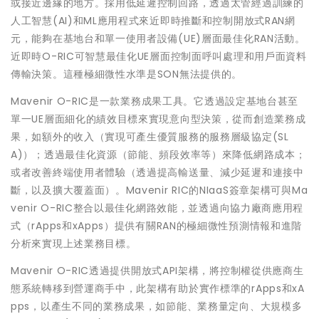
或接近邊緣的地方。採用低延遲控制回路，透過太管經過訓練的
人工智慧(AI)和ML應用程式來近即時推斷和控制開放式RAN網
元，能夠在基地台和單一使用者設備(UE)層面最佳化RAN活動。
近即時O-RIC可智慧最佳化UE層面控制面呼叫處理和用戶面資料
傳輸決策。這種極細微性水準是SON無法提供的。
Mavenir O-RIC是一款業務成果工具。它透過設定基地台甚至
單一UE層面細化的績效目標來實現意向型決策，從而創造業務成
果，如額外的收入（實現可產生優質服務的服務層級協定(SL
A)）；透過最佳化資源（節能、頻段效率等）來降低網路成本；
或者改善終端使用者體驗（透過提高輸送量、減少延遲和連接中
斷，以及擴大覆蓋面）。Mavenir RIC的NIaaS簽章架構可與Ma
venir O-RIC整合以最佳化網路效能，並透過向協力廠商應用程
式（rApps和xApps）提供有關RAN的極細微性預測情報和進階
分析來實現上述業務目標。
Mavenir O-RIC透過提供開放式API架構，將控制權從供應商生
態系統轉移到營運商手中，此架構有助於實作標準的rApps和xA
pps，以產生不同的業務成果，如節能、業務量定向、大規模多