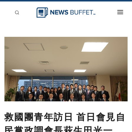
回到首頁
新聞稿分類
登入
刊登
救國團青年訪日 首日會見自
民黨政調會長萩生田光一