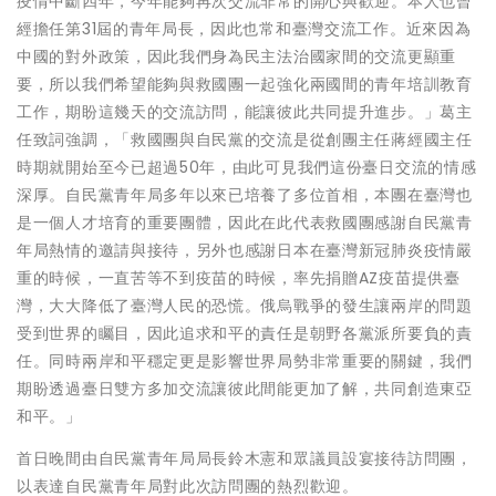
疫情中斷四年，今年能夠再次交流非常的開心與歡迎。本人也曾
經擔任第31屆的青年局長，因此也常和臺灣交流工作。近來因為
中國的對外政策，因此我們身為民主法治國家間的交流更顯重
要，所以我們希望能夠與救國團一起強化兩國間的青年培訓教育
工作，期盼這幾天的交流訪問，能讓彼此共同提升進步。」葛主
任致詞強調，「救國團與自民黨的交流是從創團主任蔣經國主任
時期就開始至今已超過50年，由此可見我們這份臺日交流的情感
深厚。自民黨青年局多年以來已培養了多位首相，本團在臺灣也
是一個人才培育的重要團體，因此在此代表救國團感謝自民黨青
年局熱情的邀請與接待，另外也感謝日本在臺灣新冠肺炎疫情嚴
重的時候，一直苦等不到疫苗的時候，率先捐贈AZ疫苗提供臺
灣，大大降低了臺灣人民的恐慌。俄烏戰爭的發生讓兩岸的問題
受到世界的矚目，因此追求和平的責任是朝野各黨派所要負的責
任。同時兩岸和平穩定更是影響世界局勢非常重要的關鍵，我們
期盼透過臺日雙方多加交流讓彼此間能更加了解，共同創造東亞
和平。」
首日晚間由自民黨青年局局長鈴木憲和眾議員設宴接待訪問團，
以表達自民黨青年局對此次訪問團的熱烈歡迎。