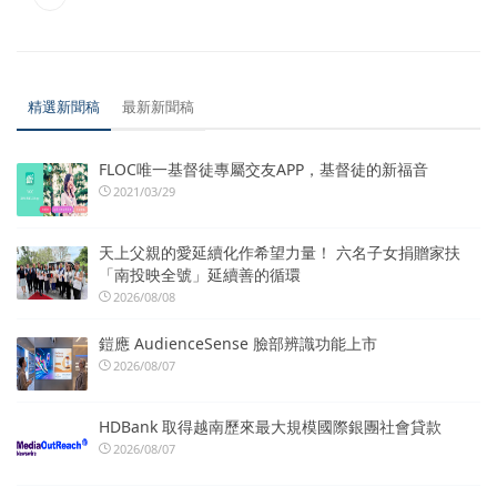
精選新聞稿
最新新聞稿
FLOC唯一基督徒專屬交友APP，基督徒的新福音
2021/03/29
天上父親的愛延續化作希望力量！ 六名子女捐贈家扶
「南投映全號」延續善的循環
2026/08/08
鎧應 AudienceSense 臉部辨識功能上市
2026/08/07
HDBank 取得越南歷來最大規模國際銀團社會貸款
2026/08/07