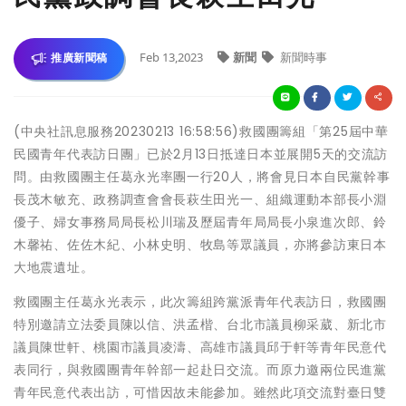
Feb 13,2023
新聞
新聞時事
推廣新聞稿
(中央社訊息服務20230213 16:58:56)救國團籌組「第25屆中華
民國青年代表訪日團」已於2月13日抵達日本並展開5天的交流訪
問。由救國團主任葛永光率團一行20人，將會見日本自民黨幹事
長茂木敏充、政務調查會會長萩生田光一、組織運動本部長小淵
優子、婦女事務局局長松川瑞及歷屆青年局局長小泉進次郎、鈴
木馨祐、佐佐木紀、小林史明、牧島等眾議員，亦將參訪東日本
大地震遺址。
救國團主任葛永光表示，此次籌組跨黨派青年代表訪日，救國團
特別邀請立法委員陳以信、洪孟楷、台北市議員柳采葳、新北市
議員陳世軒、桃園市議員凌濤、高雄市議員邱于軒等青年民意代
表同行，與救國團青年幹部一起赴日交流。而原力邀兩位民進黨
青年民意代表出訪，可惜因故未能參加。雖然此項交流對臺日雙