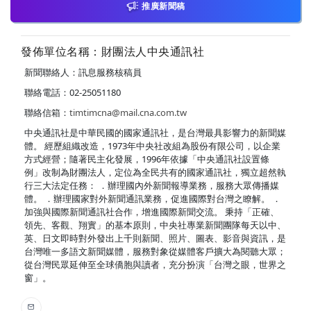
推廣新聞稿
發佈單位名稱：財團法人中央通訊社
新聞聯絡人：訊息服務核稿員
聯絡電話：02-25051180
聯絡信箱：
timtimcna@mail.cna.com.tw
中央通訊社是中華民國的國家通訊社，是台灣最具影響力的新聞媒
體。 經歷組織改造，1973年中央社改組為股份有限公司，以企業
方式經營；隨著民主化發展，1996年依據「中央通訊社設置條
例」改制為財團法人，定位為全民共有的國家通訊社，獨立超然執
行三大法定任務： ．辦理國內外新聞報導業務，服務大眾傳播媒
體。 ．辦理國家對外新聞通訊業務，促進國際對台灣之瞭解。 ．
加強與國際新聞通訊社合作，增進國際新聞交流。 秉持「正確、
領先、客觀、翔實」的基本原則，中央社專業新聞團隊每天以中、
英、日文即時對外發出上千則新聞、照片、圖表、影音與資訊，是
台灣唯一多語文新聞媒體，服務對象從媒體客戶擴大為閱聽大眾；
從台灣民眾延伸至全球僑胞與讀者，充分扮演「台灣之眼，世界之
窗」。