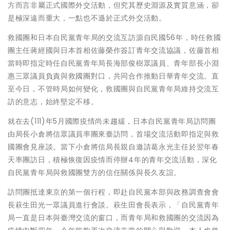
方而言非屬正式國際外交活動，但究其歷史淵源及實質意涵，卻
是極深遠而重大，一點也不遜於正式外交活動。
救國團和日本自民黨青年局的交流互訪源自民國56年，時任救國
團主任蔣經國與日本首相佐藤榮作簽訂青年交流協議，佐藤首相
當時即指定時任自民黨青年局長海部俊樹眾議員、青年部長小淵
惠三眾議員負責與救國團對口，共同合作推動日華青年交流。直
至今日，不管時局如何變化，救國團與自民黨青年局維持交流互
訪的意志，始終堅定不移。
就在去(111)年5月國際疫情尚未趨緩，日本自民黨青年局訪問團
由局長小倉將信眾議員率團來臺訪問，首場交流活動即指定與救
國團會見座談。當下小倉將信局長親自邀請葛永光主任於翌年春
天率團訪日，積極恢復因疫情而停辦4年的青年交流活動，深化
自民黨青年局與救國團雙方的信任關係與長久友誼。
訪問團抵達東京的第一個行程，即赴自民黨本部與政務調查會會
長萩生田光一眾議員進行會談。萩生田會長表示，「自民黨青年
局一直是日本與臺灣交流的窗口，而青年局和救國團的交流因為