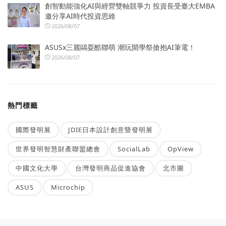
創智動能強化AI與經營雙軸競爭力 投資長受臺大EMBA
邀分享AI時代投資思維
2026/08/07
ASUSx三麗鷗耍酷聯萌 潮玩開學祭搶抱AI筆電！
2026/08/07
熱門標籤
國際發明展
JDIE日本設計創意暨發明展
世界發明智慧財產聯盟總會
SocialLab
OpView
中國文化大學
台灣發明商品促進協會
北市圖
ASUS
Microchip