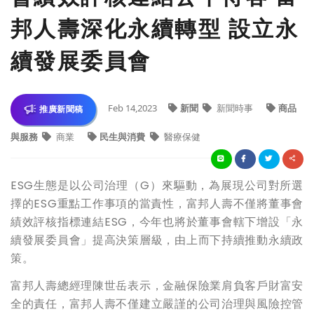
邦人壽深化永續轉型 設立永
續發展委員會
Feb 14,2023
新聞
新聞時事
商品
推廣新聞稿
與服務
商業
民生與消費
醫療保健
ESG生態是以公司治理（G）來驅動，為展現公司對所選
擇的ESG重點工作事項的當責性，富邦人壽不僅將董事會
績效評核指標連結ESG，今年也將於董事會轄下增設「永
續發展委員會」提高決策層級，由上而下持續推動永續政
策。
富邦人壽總經理陳世岳表示，金融保險業肩負客戶財富安
全的責任，富邦人壽不僅建立嚴謹的公司治理與風險控管