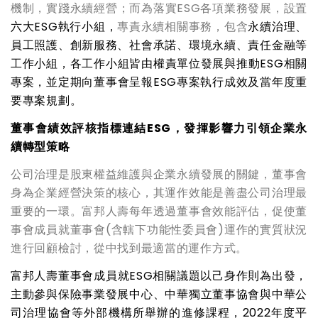
機制，實踐永續經營；而為落實ESG各項業務發展，設置
六大
ESG
執行小組，
專責永續相關事務，包含
永續
治理、
員工照護、創新服務、社會承諾、環境永續、
責任金融
等
工作小組
，
各工作小組皆由權責單位發展與推動
ESG
相關
專案，
並定期
向董事會呈報
ESG
專案執行成效及當年度重
要專案規劃。
董事會績效評核指標連結
ESG
，發揮影響力引領企業永
續轉型策略
公司治理是股東權益維護與企業永續發展的關鍵，董事會
身為企業經營決策的核心，其運作效能是善盡公司治理最
重要的一環。富邦人壽每年透過董事會效能評估，促使董
事會成員就董事會(含轄下功能性委員會)運作的實質狀況
進行回顧檢討，從中找到最適當的運作方式。
富邦人壽
董事會成員就
ESG
相關議題以己身作則為出發，
主動參與保險事業發展中心、中華獨立董事協會與中華公
司治理協會等外部機構所舉辦的進修課程，
2022
年度平