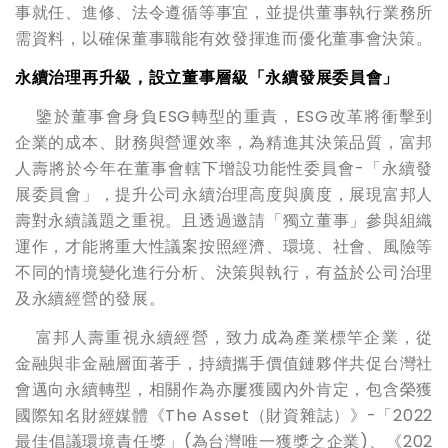
事就任、進修、法令遵循等事宜，並提供董事執行業務所
需資料，以確保董事職能有效發揮進而優化董事會決策。
永續治理再升級，設立董事層級「永續發展委員會」
鑒於董事會身負ESG轉型的重責，ESG改革將衝擊到
企業的成本、財務與營運效率，為精進其決策品質，富邦
人壽將於今年在董事會轄下增設功能性委員會-「永續發
展委員會」，提升公司永續治理高度與廣度，展現富邦人
壽對永續議題之重視。且透過邀請「獨立董事」參與組織
運作，才能將重大性議案按照經濟、環境、社會、風險等
不同的情境變化進行分析、決策與執行，有益於公司治理
及永續經營的發展。
富邦人壽重視永續經營，致力成為產業標竿企業，從
金融與非金融層面著手，持續攜手價值鏈夥伴共促台灣社
會邁向永續轉型，相關作為亦屢獲國內外肯定，包含榮獲
國際知名財經媒體《
The Asset
（財資雜誌）》
-
「
2022
最佳倡議環境責任獎」
(
為台灣唯一獲獎之企業
)
、《
202