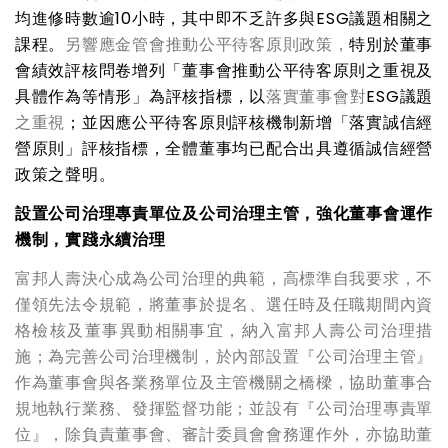
均進修時數逾
10
小時，其中即不乏許多與
ESG
議題相關之
課程
。
另響應金管會推動公平待客原則政策，
特別於董事
會績效評核問卷增列「董事會推動公平待客原則之重視及
具體作為等情形」為評核指標，以
落實董事會對
ESG
議題
之重視
；並因應公平待客原則評核機制新增「落實誠信經
營原則」評核指標，全體董事均已配合出具遵循誠信經營
政策之聲明。
設置公司治理專責單位及公司治理主管，強化董事會運作
機制，實踐永續治理
富邦人壽決心成為公司治理的典範，高標準自我要求，不
僅領先法令規範，將董事於提名、選任時及任職期間內資
格檢核及董事異動相關事宜，納入富邦人壽公司治理措
施；為完善公司治理機制，於內部設置『公司治理主管』
作為董事會與各業務單位及主管機關之橋樑，協助董事合
規地執行業務、發揮監督功能；並設有『公司治理專責單
位』，除負責董事會、審計委員會會務運作外，亦協助董