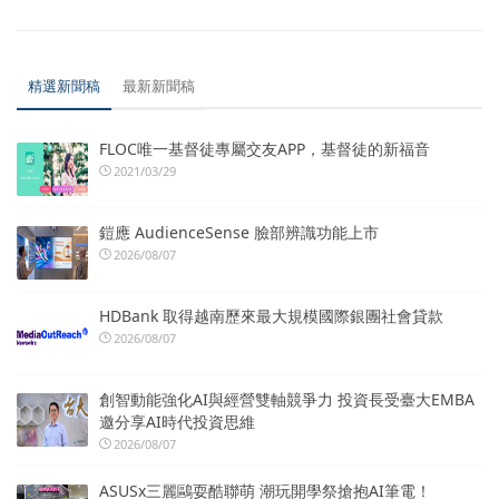
精選新聞稿
最新新聞稿
FLOC唯一基督徒專屬交友APP，基督徒的新福音
2021/03/29
鎧應 AudienceSense 臉部辨識功能上市
2026/08/07
HDBank 取得越南歷來最大規模國際銀團社會貸款
2026/08/07
創智動能強化AI與經營雙軸競爭力 投資長受臺大EMBA
邀分享AI時代投資思維
2026/08/07
ASUSx三麗鷗耍酷聯萌 潮玩開學祭搶抱AI筆電！