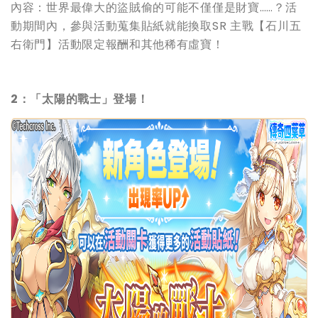
內容：世界最偉大的盜賊偷的可能不僅僅是財寶……？活
動期間內，參與活動蒐集貼紙就能換取SR 主戰【石川五
右衛門】活動限定報酬和其他稀有虛寶！
2：「太陽的戰士」登場！