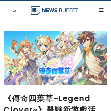
回到首頁
新聞稿分類
登入
刊登
《傳奇四葉草~Legend
Clover~》舉辦新遊戲活