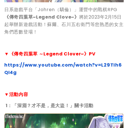
日系遊戲平台「Johren（驕倫）」運營中的戰棋RPG
《傳奇四葉草~Legend Clove~》
將於2023年2月15日
起舉辦新遊戲活動！蘇爾、石川五右衛門等您熟悉的女主
角們悉數登場！
▼
《傳奇四葉草
～
Legend Clover~
》
PV
https://www.youtube.com/watch?v=L29TIh6
QI4g
▼活動內容
1：「深淵？才不是，是大盜！」關卡活動