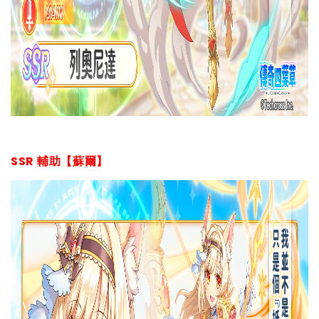
SSR 輔助【蘇爾】