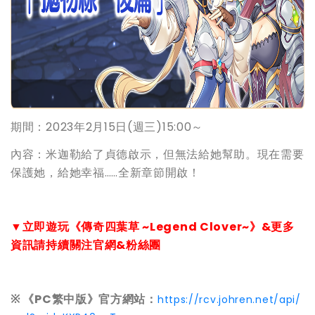
期間：2023年2月15日(週三)15:00～
內容：米迦勒給了貞德啟示，但無法給她幫助。現在需要
保護她，給她幸福……全新章節開啟！
▼立即遊玩《傳奇四葉草 ~Legend Clover~》&更多
資訊請持續關注官網&粉絲團
※ 《PC繁中版》官方網站：
https://rcv.johren.net/api/