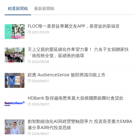
精選新聞稿
最新新聞稿
FLOC唯一基督徒專屬交友APP，基督徒的新福音
2021/03/29
天上父親的愛延續化作希望力量！ 六名子女捐贈家扶
「南投映全號」延續善的循環
2026/08/08
鎧應 AudienceSense 臉部辨識功能上市
2026/08/07
HDBank 取得越南歷來最大規模國際銀團社會貸款
2026/08/07
創智動能強化AI與經營雙軸競爭力 投資長受臺大EMBA
邀分享AI時代投資思維
2026/08/07