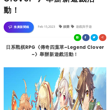
動！
Feb 15,2023
娛樂
遊戲與手遊
推廣新聞稿
日系戰棋RPG《傳奇四葉草~Legend Clover
~》舉辦新遊戲活動！