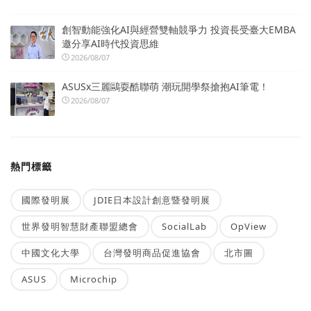
創智動能強化AI與經營雙軸競爭力 投資長受臺大EMBA
邀分享AI時代投資思維
2026/08/07
ASUSx三麗鷗耍酷聯萌 潮玩開學祭搶抱AI筆電！
2026/08/07
熱門標籤
國際發明展
JDIE日本設計創意暨發明展
世界發明智慧財產聯盟總會
SocialLab
OpView
中國文化大學
台灣發明商品促進協會
北市圖
ASUS
Microchip