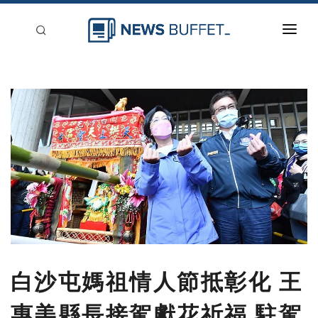
回到首頁
新聞稿分類
登入
刊登
白沙屯媽祖情人節抵彰化 王
惠美縣長接駕獻花祈福 駐駕