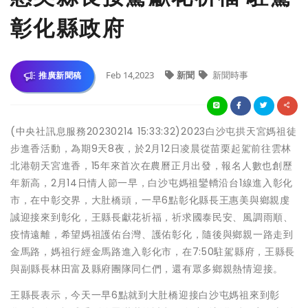
彰化縣政府
Feb 14,2023
新聞
新聞時事
推廣新聞稿
(中央社訊息服務20230214 15:33:32)2023白沙屯拱天宮媽祖徒
步進香活動，為期9天8夜，於2月12日凌晨從苗栗起駕前往雲林
北港朝天宮進香，15年來首次在農曆正月出發，報名人數也創歷
年新高，2月14日情人節一早，白沙屯媽祖鑾轎沿台1線進入彰化
市，在中彰交界，大肚橋頭，一早6點彰化縣長王惠美與鄉親虔
誠迎接來到彰化，王縣長獻花祈福，祈求國泰民安、風調雨順、
疫情遠離，希望媽祖護佑台灣、護佑彰化，隨後與鄉親一路走到
金馬路，媽祖行經金馬路進入彰化市，在7:50駐駕縣府，王縣長
與副縣長林田富及縣府團隊同仁們，還有眾多鄉親熱情迎接。
王縣長表示，今天一早6點就到大肚橋迎接白沙屯媽祖來到彰