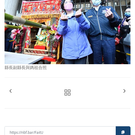
縣長副縣長與媽祖合照