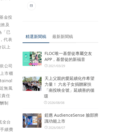
屬基金投
績效及
為「已
精選新聞稿
最新新聞稿
，代表
分以上
FLOC唯一基督徒專屬交友
APP，基督徒的新福音
；依公司
2021/03/29
灣上市櫃
天上父親的愛延續化作希望
inal
力量！ 六名子女捐贈家扶
為近無風
「南投映全號」延續善的循
業責任
環
酬制
2026/08/08
鎧應 AudienceSense 臉部辨
識功能上市
底全台
2026/08/07
免手續費