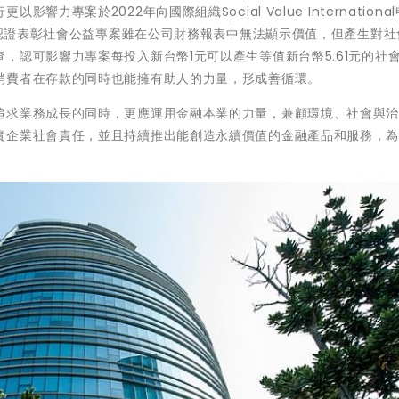
專案於2022年向國際組織Social Value International
ROI）認證，該認證表彰社會公益專案雖在公司財務報表中無法顯示價值，但產生對
，認可影響力專案每投入新台幣1元可以產生等值新台幣5.61元的社
消費者在存款的同時也能擁有助人的力量，形成善循環。
追求業務成長的同時，更應運用金融本業的力量，兼顧環境、社會與
實企業社會責任，並且持續推出能創造永續價值的金融產品和服務，