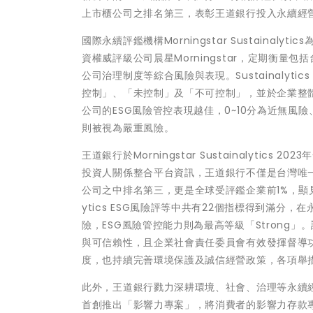
上市櫃公司之排名第三，表彰王道銀行投入永續經
國際永續評鑑機構Morningstar Sustaina
資權威評級公司晨星Morningstar，定期衡
公司治理制度等綜合風險與表現。Sustainaly
控制」、「未控制」及「不可控制」，並於企業整體
公司的ESG風險管控表現越佳，0~10分為近無風險、
則被視為嚴重風險。
王道銀行於Morningstar Sustainalyti
投資人關係整合平台資訊，王道銀行不僅是台灣唯
公司之中排名第三，更是全球受評鑑企業前1%，顯見
ytics ESG風險評等中共有22個指標得到滿
險，ESG風險管控能力則為最高等級「Strong
與可信賴性，且企業社會責任委員會有效發揮督導
度，也持續完善環境保護及誠信經營政策，各項舉措均獲得Mo
此外，王道銀行戮力深耕環境、社會、治理等永續經
首創推出「影響力專案」，將消費者的影響力存款