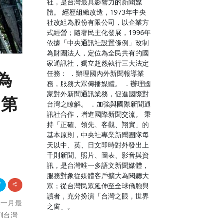
社，是台灣最具影響力的新聞媒
體。 經歷組織改造，1973年中央
社改組為股份有限公司，以企業方
式經營；隨著民主化發展，1996年
依據「中央通訊社設置條例」改制
為財團法人，定位為全民共有的國
家通訊社，獨立超然執行三大法定
任務： ．辦理國內外新聞報導業
為
務，服務大眾傳播媒體。 ．辦理國
家對外新聞通訊業務，促進國際對
名第
台灣之瞭解。 ．加強與國際新聞通
訊社合作，增進國際新聞交流。 秉
持「正確、領先、客觀、翔實」的
基本原則，中央社專業新聞團隊每
天以中、英、日文即時對外發出上
千則新聞、照片、圖表、影音與資
訊，是台灣唯一多語文新聞媒體，
服務對象從媒體客戶擴大為閱聽大
眾；從台灣民眾延伸至全球僑胞與
讀者，充分扮演「台灣之眼，世界
3年一月最
之窗」。
列台灣