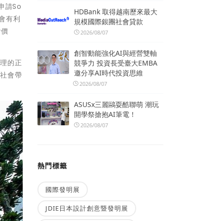
申請So
HDBank 取得越南歷來最大
社會有利
規模國際銀團社會貸款
會價
2026/08/07
創智動能強化AI與經營雙軸
治理的正
競爭力 投資長受臺大EMBA
邀分享AI時代投資思維
為社會帶
2026/08/07
ASUSx三麗鷗耍酷聯萌 潮玩
開學祭搶抱AI筆電！
2026/08/07
熱門標籤
國際發明展
JDIE日本設計創意暨發明展