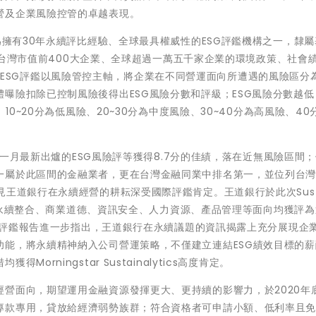
營及企業風險控管的卓越表現。
lytics為擁有30年永續評比經驗、全球最具權威性的ESG評鑑機構之一，隸
量包括台灣市值前400大企業、全球超過一萬五千家企業的環境政策、社會
tics ESG評鑑以風險管控主軸，將企業在不同營運面向所遭遇的風險區分
曝險扣除已控制風險後得出ESG風險分數和評級；ESG風險分數越低
10~20分為低風險、20~30分為中度風險、30~40分為高風險、40
cs 2023年一月最新出爐的ESG風險評等獲得8.7分的佳績，落在近無風險區間
一屬於此區間的金融業者，更在台灣金融同業中排名第一，並位列台
王道銀行在永續經營的耕耘深受國際評鑑肯定。王道銀行於此次Susta
分，在永續整合、商業道德、資訊安全、人力資源、產品管理等面向均獲評
」。評鑑報告進一步指出，王道銀行在永續議題的資訊揭露上充分展現企
功能，將永續精神納入公司營運策略，不僅建立連結ESG績效目標的薪
rningstar Sustainalytics高度肯定。
營面向，期望運用金融資源發揮更大、更持續的影響力，於2020年
專款專用，貸放給經濟弱勢族群；符合資格者可申請小額、低利率且