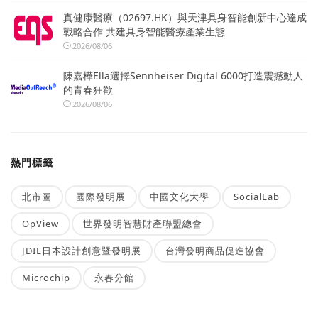
真健康醫療（02697.HK）與天津具身智能創新中心達成
戰略合作 共建具身智能醫療產業生態
2026/08/06
陳嘉樺Ella選擇Sennheiser Digital 6000打造震撼動人
的青春狂歡
2026/08/06
熱門標籤
北市圖
國際發明展
中國文化大學
SocialLab
OpView
世界發明智慧財產聯盟總會
JDIE日本設計創意暨發明展
台灣發明商品促進協會
Microchip
永春分館