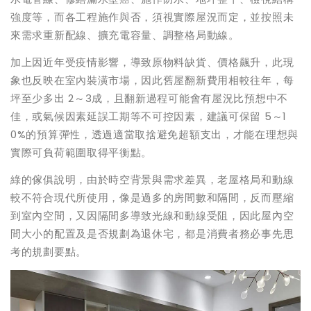
強度等，而各工程施作與否，須視實際屋況而定，並按照未
來需求重新配線、擴充電容量、調整格局動線。
加上因近年受疫情影響，導致原物料缺貨、價格飆升，此現
象也反映在室內裝潢市場，因此舊屋翻新費用相較往年，每
坪至少多出 2～3成，且翻新過程可能會有屋況比預想中不
佳，或氣候因素延誤工期等不可控因素，建議可保留 5～1
0%的預算彈性，透過適當取捨避免超額支出，才能在理想與
實際可負荷範圍取得平衡點。
綠的傢俱說明，由於時空背景與需求差異，老屋格局和動線
較不符合現代所使用，像是過多的房間數和隔間，反而壓縮
到室內空間，又因隔間多導致光線和動線受阻，因此屋內空
間大小的配置及是否規劃為退休宅，都是消費者務必事先思
考的規劃要點。