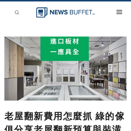
回到首頁
新聞稿分類
登入
刊登
老屋翻新費用怎麼抓 綠的傢
俱分享老屋翻新預算與裝潢