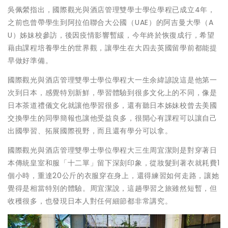
吳佩縈指出，國際觀光與酒店管理雙學士學位學程已成立4年，
之前也曾帶學生到阿拉伯聯合大公國（UAE）的阿吉曼大學（A
U）姊妹校參訪，後因疫情影響暫緩，今年終於恢復成行，希望
藉由課程培養學生的世界觀，讓學生在大四去英國留學前都能提
早做好準備。
國際觀光與酒店管理雙學士學位學程大一生余緯諺說這是他第一
次到日本，感覺特別新鮮，學習體驗到很多文化上的不同，像是
日本茶道禮儀文化就讓他學習很多，還有聽日本姊妹校曾去美國
交換學生的同學簡報也讓他受益良多，很開心有課程可以讓自己
出國學習、拓展國際視野，而且還有學分可以拿。
國際觀光與酒店管理雙學士學位學程大三生周宜潔則是對穿著日
本傳統皇室和服「十二單」留下深刻印象，從妝髮到著衣就耗費1
個小時，重達20公斤的衣服穿在身上，還得練習如何走路，讓她
覺得是相當特別的體驗。周宜潔說，這趟學習之旅雖然短暫，但
收穫很多，也發現日本人對任何細節都非常講究。