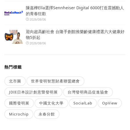
陳嘉樺Ella選擇Sennheiser Digital 6000打造震撼動人
的青春狂歡
2026/08/06
迎向超高齡社會 台隆手創館推樂齡健康禮選六大健康好
物5折起
2026/08/06
熱門標籤
北市圖
世界發明智慧財產聯盟總會
JDIE日本設計創意暨發明展
台灣發明商品促進協會
國際發明展
中國文化大學
SocialLab
OpView
Microchip
永春分館