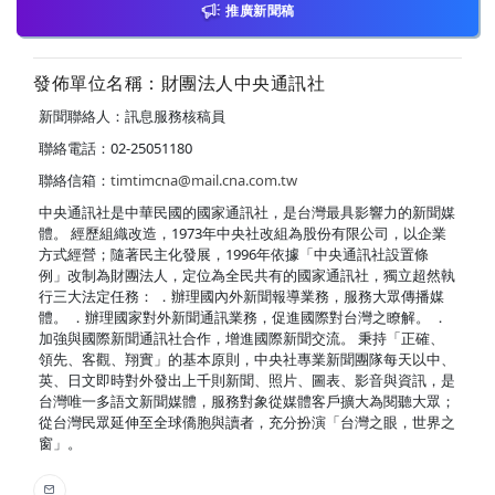
推廣新聞稿
發佈單位名稱：財團法人中央通訊社
新聞聯絡人：訊息服務核稿員
聯絡電話：02-25051180
聯絡信箱：
timtimcna@mail.cna.com.tw
中央通訊社是中華民國的國家通訊社，是台灣最具影響力的新聞媒
體。 經歷組織改造，1973年中央社改組為股份有限公司，以企業
方式經營；隨著民主化發展，1996年依據「中央通訊社設置條
例」改制為財團法人，定位為全民共有的國家通訊社，獨立超然執
行三大法定任務： ．辦理國內外新聞報導業務，服務大眾傳播媒
體。 ．辦理國家對外新聞通訊業務，促進國際對台灣之瞭解。 ．
加強與國際新聞通訊社合作，增進國際新聞交流。 秉持「正確、
領先、客觀、翔實」的基本原則，中央社專業新聞團隊每天以中、
英、日文即時對外發出上千則新聞、照片、圖表、影音與資訊，是
台灣唯一多語文新聞媒體，服務對象從媒體客戶擴大為閱聽大眾；
從台灣民眾延伸至全球僑胞與讀者，充分扮演「台灣之眼，世界之
窗」。