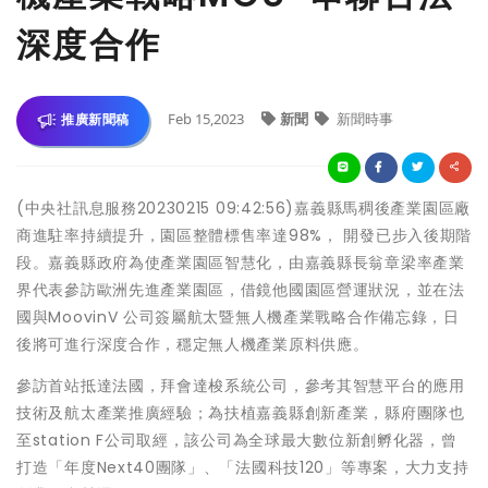
深度合作
Feb 15,2023
新聞
新聞時事
推廣新聞稿
(中央社訊息服務20230215 09:42:56)嘉義縣馬稠後產業園區廠
商進駐率持續提升，園區整體標售率達98%， 開發已步入後期階
段。嘉義縣政府為使產業園區智慧化，由嘉義縣長翁章梁率產業
界代表參訪歐洲先進產業園區，借鏡他國園區營運狀況，並在法
國與MoovinV 公司簽屬航太暨無人機產業戰略合作備忘錄，日
後將可進行深度合作，穩定無人機產業原料供應。
參訪首站抵達法國，拜會達梭系統公司，參考其智慧平台的應用
技術及航太產業推廣經驗；為扶植嘉義縣創新產業，縣府團隊也
至station F公司取經，該公司為全球最大數位新創孵化器，曾
打造「年度Next40團隊」、「法國科技120」等專案，大力支持