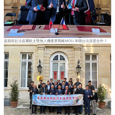
嘉縣府赴法簽屬航太暨無人機產業戰略MOU 串聯台法深度合作-1