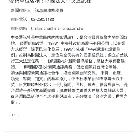
發佈單位名稱：財團法人中央通訊社
新聞聯絡人：訊息服務核稿員
聯絡電話：02-25051180
聯絡信箱：
timtimcna@mail.cna.com.tw
中央通訊社是中華民國的國家通訊社，是台灣最具影響力的新聞媒
體。 經歷組織改造，1973年中央社改組為股份有限公司，以企業
方式經營；隨著民主化發展，1996年依據「中央通訊社設置條
例」改制為財團法人，定位為全民共有的國家通訊社，獨立超然執
行三大法定任務： ．辦理國內外新聞報導業務，服務大眾傳播媒
體。 ．辦理國家對外新聞通訊業務，促進國際對台灣之瞭解。 ．
加強與國際新聞通訊社合作，增進國際新聞交流。 秉持「正確、
領先、客觀、翔實」的基本原則，中央社專業新聞團隊每天以中、
英、日文即時對外發出上千則新聞、照片、圖表、影音與資訊，是
台灣唯一多語文新聞媒體，服務對象從媒體客戶擴大為閱聽大眾；
從台灣民眾延伸至全球僑胞與讀者，充分扮演「台灣之眼，世界之
窗」。