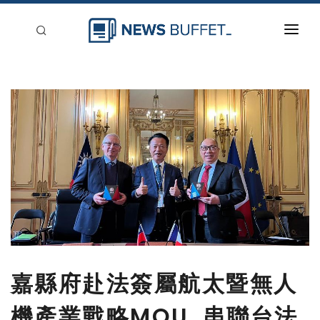
回到首頁
新聞稿分類
登入
刊登
嘉縣府赴法簽屬航太暨無人
機產業戰略MOU 串聯台法