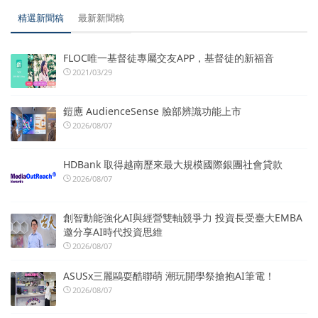
精選新聞稿
最新新聞稿
FLOC唯一基督徒專屬交友APP，基督徒的新福音
2021/03/29
鎧應 AudienceSense 臉部辨識功能上市
2026/08/07
HDBank 取得越南歷來最大規模國際銀團社會貸款
2026/08/07
創智動能強化AI與經營雙軸競爭力 投資長受臺大EMBA
邀分享AI時代投資思維
2026/08/07
ASUSx三麗鷗耍酷聯萌 潮玩開學祭搶抱AI筆電！
2026/08/07