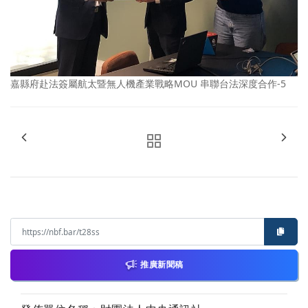
嘉縣府赴法簽屬航太暨無人機產業戰略MOU 串聯台法深度合作-5
推廣新聞稿