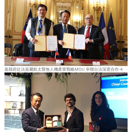
嘉縣府赴法簽屬航太暨無人機產業戰略MOU 串聯台法深度合作-4