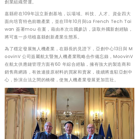
創業組織營運。
嘉縣府在109年設立新創基地，以場域、科技、人才、資金四大
面向培育特色前瞻產業，並在111年10月與La French Tech Tai
wan 簽署mou 在案，藉由本次出國參訪，汲取外國新創經驗，
將可進一步培植嘉縣創新產業生態系。
為了穩定發展無人機產業，在縣長的見證下，亞創中心13日與 M
oovinV 公司簽屬航太暨無人機產業戰略合作備忘錄，MoovinV
在航太供應鏈管理方面有60 年綜合經驗，擁有強大的製造商和
銷售商網路，有效連接原材料的買家和賣家，後續將進駐亞創中
心，扮演台法之間的橋樑，使無人機產業發展更加茁壯。