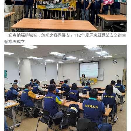
「迎春納福拚職安，魚米之鄉保屏安」112年度屏東縣職業安全衛生
輔導團成立