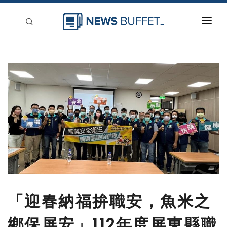
回到首頁
新聞稿分類
登入
刊登
「迎春納福拚職安，魚米之
鄉保屏安」112年度屏東縣職