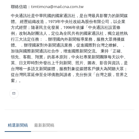
聯絡信箱：
timtimcna@mail.cna.com.tw
中央通訊社是中華民國的國家通訊社，是台灣最具影響力的新聞媒
體。 經歷組織改造，1973年中央社改組為股份有限公司，以企業
方式經營；隨著民主化發展，1996年依據「中央通訊社設置條
例」改制為財團法人，定位為全民共有的國家通訊社，獨立超然執
行三大法定任務： ．辦理國內外新聞報導業務，服務大眾傳播媒
體。 ．辦理國家對外新聞通訊業務，促進國際對台灣之瞭解。 ．
加強與國際新聞通訊社合作，增進國際新聞交流。 秉持「正確、
領先、客觀、翔實」的基本原則，中央社專業新聞團隊每天以中、
英、日文即時對外發出上千則新聞、照片、圖表、影音與資訊，是
台灣唯一多語文新聞媒體，服務對象從媒體客戶擴大為閱聽大眾；
從台灣民眾延伸至全球僑胞與讀者，充分扮演「台灣之眼，世界之
窗」。
精選新聞稿
最新新聞稿