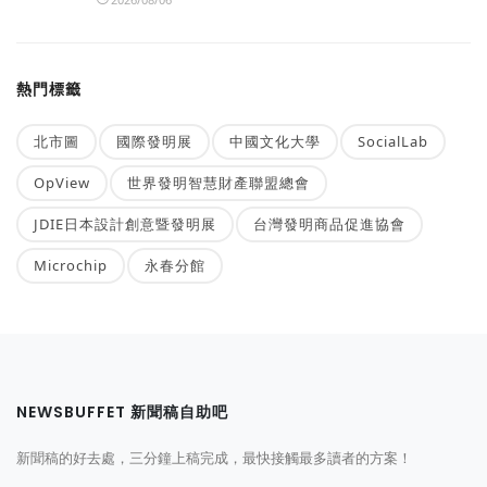
熱門標籤
北市圖
國際發明展
中國文化大學
SocialLab
OpView
世界發明智慧財產聯盟總會
JDIE日本設計創意暨發明展
台灣發明商品促進協會
Microchip
永春分館
NEWSBUFFET 新聞稿自助吧
新聞稿的好去處，三分鐘上稿完成，最快接觸最多讀者的方案！