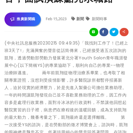
Feb 15,2023
新聞
新聞時事
推廣新聞稿
(中央社訊息服務20230215 09:49:35)「我找到工作了！已經上
班3天了!」充滿興奮的聲音從話筒傳來，已經接受過五次諮詢的
凱翔，透過勞動部勞動力發展署北分署Youth Salon青年職涯發
展中心(以下簡稱YS)的專業協助下，順利向自己的專業--物理
治療師邁進。 兩年前凱翔從物理治療系畢業，也考取了相
關專業證照，沒想到受疫情影響，許多醫院診所都暫停招募新
人，迫於現實的經濟壓力，於是先進入製藥公司擔任業務助理。
一年的時間讓凱翔發現自己並不喜歡業務助理的工作，因工作內
容多是處理行政業務，面對冷冰冰的行政資料，不禁讓他回想起
醫院實習的日子裡，病患們在療程後的溫暖回饋，成為支持凱翔
的最大動力，幾番考量之下，凱翔最終還是選擇離職。 第
一次接受YS的諮詢，是在勞動部的徵才博覽會上，諮詢時，凱翔
的眼神總是飄忽不定，低著頭用細小的聲音回答著問題，在諮詢