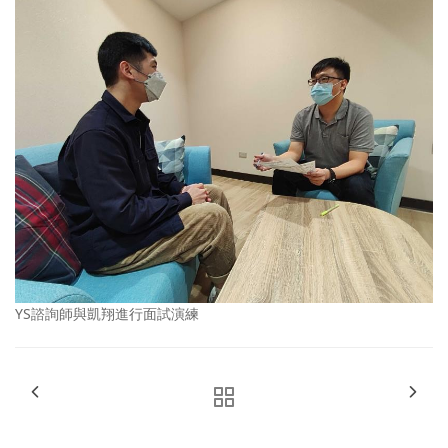
YS諮詢師與凱翔進行面試演練