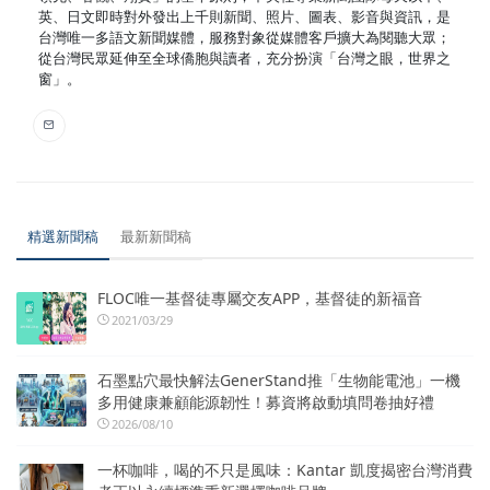
英、日文即時對外發出上千則新聞、照片、圖表、影音與資訊，是
台灣唯一多語文新聞媒體，服務對象從媒體客戶擴大為閱聽大眾；
從台灣民眾延伸至全球僑胞與讀者，充分扮演「台灣之眼，世界之
窗」。
精選新聞稿
最新新聞稿
FLOC唯一基督徒專屬交友APP，基督徒的新福音
2021/03/29
石墨點穴最快解法GenerStand推「生物能電池」一機
多用健康兼顧能源韌性！募資將啟動填問卷抽好禮
2026/08/10
一杯咖啡，喝的不只是風味：Kantar 凱度揭密台灣消費