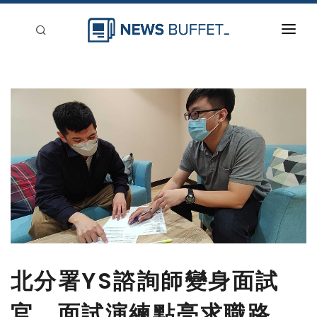
回到首頁
新聞稿分類
登入
刊登
北分署YS諮詢師變身面試
官，面試演練點亮求職路