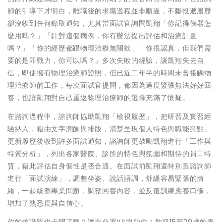
師的引導下才明白，離職後的求職過程並非順遂，不斷投遞履歷
卻沒收到任何錄取通知，尤其當面試官詢問凱翔「你記得儀器怎
麼用嗎？」「針對這個病例，你有辦法提出評估和治療計畫
嗎？」「你的經歷都跟物理治療無關欸」「你很認真，但我們需
要的是即戰力，你可以嗎？」多次失敗的經驗，讓凱翔失去自
信，即使擁有物理治療師證照，但已近二年半的時間未曾接觸物
理治療師的工作，每次面試官提問，都因為過度緊張無法好好回
答，也讓凱翔對自己重返物理治療師的選擇充滿了懷疑。
在諮詢過程中，諮詢師協助凱翔「檢視履歷」，把研習及實習經
驗納入，藉由文字潤飾與排版，清楚呈現個人特色與職能亮點。
更新履歷後收到許多面試通知，諮詢師更鼓勵凱翔進行「工作與
特質分析」，列出各家醫院、診所的特色與氛圍和期待的員工特
質，藉此評估自身個性是否合適。在面試前凱翔還特別跟諮詢師
進行「面試演練」，調整坐姿、說話語調，舒緩容易緊張的情
緒，一起統整專業問題，調整回答內容，並反覆訓練應答口條，
增加了熟悉度與自信心。
你的求職路也卡關了嗎？讓北分署YS協助你！歡迎15至29歲的青