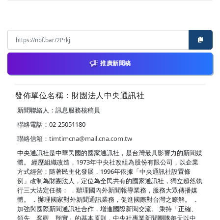
推廣新聞稿
發佈單位名稱：財團法人中央通訊社
新聞聯絡人：訊息服務核稿員
聯絡電話：02-25051180
聯絡信箱：
timtimcna@mail.cna.com.tw
中央通訊社是中華民國的國家通訊社，是台灣最具影響力的新聞媒
體。 經歷組織改造，1973年中央社改組為股份有限公司，以企業
方式經營；隨著民主化發展，1996年依據「中央通訊社設置條
例」改制為財團法人，定位為全民共有的國家通訊社，獨立超然執
行三大法定任務： ．辦理國內外新聞報導業務，服務大眾傳播媒
體。 ．辦理國家對外新聞通訊業務，促進國際對台灣之瞭解。 ．
加強與國際新聞通訊社合作，增進國際新聞交流。 秉持「正確、
領先、客觀、翔實」的基本原則，中央社專業新聞團隊每天以中、