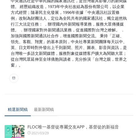
中央通訊社是中華民國的國家通訊社，是台灣最具影響力的新聞媒
體。 經歷組織改造，1973年中央社改組為股份有限公司，以企業
方式經營；隨著民主化發展，1996年依據「中央通訊社設置條
例」改制為財團法人，定位為全民共有的國家通訊社，獨立超然執
行三大法定任務： ．辦理國內外新聞報導業務，服務大眾傳播媒
體。 ．辦理國家對外新聞通訊業務，促進國際對台灣之瞭解。 ．
加強與國際新聞通訊社合作，增進國際新聞交流。 秉持「正確、
領先、客觀、翔實」的基本原則，中央社專業新聞團隊每天以中、
英、日文即時對外發出上千則新聞、照片、圖表、影音與資訊，是
台灣唯一多語文新聞媒體，服務對象從媒體客戶擴大為閱聽大眾；
從台灣民眾延伸至全球僑胞與讀者，充分扮演「台灣之眼，世界之
窗」。
精選新聞稿
最新新聞稿
FLOC唯一基督徒專屬交友APP，基督徒的新福音
2021/03/29