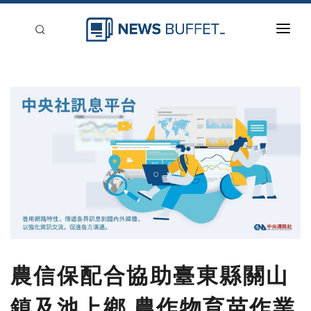
回到首頁
新聞稿分類
登入
刊登
農信保配合協助臺東縣關山
鎮及池上鄉 農作物育苗作業