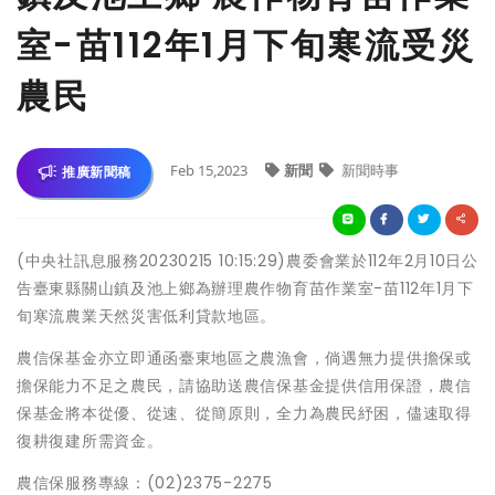
室-苗112年1月下旬寒流受災
農民
Feb 15,2023
新聞
新聞時事
推廣新聞稿
(中央社訊息服務20230215 10:15:29)農委會業於112年2月10日公
告臺東縣關山鎮及池上鄉為辦理農作物育苗作業室-苗112年1月下
旬寒流農業天然災害低利貸款地區。
農信保基金亦立即通函臺東地區之農漁會，倘遇無力提供擔保或
擔保能力不足之農民，請協助送農信保基金提供信用保證，農信
保基金將本從優、從速、從簡原則，全力為農民紓困，儘速取得
復耕復建所需資金。
農信保服務專線：(02)2375-2275