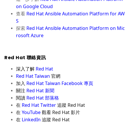
on Google Cloud
查看
Red Hat Ansible Automation Platform for AW
S
探索
Red Hat Ansible Automation Platform on Mic
rosoft Azure
Red Hat
聯絡資訊
深入了解
Red Hat
Red Hat Taiwan
官網
加入
Red Hat Taiwan Facebook
專頁
關注
Red Hat
新聞
閱讀
Red Hat
部落格
在
Red Hat Twitter
追蹤
Red Hat
在
YouTube
觀看
Red Hat
影片
在
LinkedIn
追蹤
Red Hat