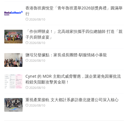
香港魯班廣悅堂「青年魯班選舉2026頒獎典禮」圓滿舉
行
2026/08/10
「作伙呷辦桌！」北高雄家扶攜手四位總舖師 打造「親
子共廚辦桌宴」
2026/08/10
鹽埕兒發據點：家長成長團體-馴服情緒小暴龍
2026/08/10
Cynet 的 MDR 主動式威脅響應，讓企業避免因審批流
程錯失阻斷攻擊黃金期！
2026/08/10
重視產業接軌 文大都計系參訪臺北捷運公司深入核心
2026/08/10