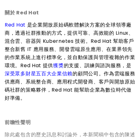
關於 Red Hat
Red Hat
是企業開放原始碼軟體解決方案的全球領導廠
商，透過社群推動的方式，提供可靠、高效能的
Linux
、
混合雲、容器與
Kubernetes
技術。
Red Hat
幫助客戶
整合新舊
IT
應用服務、開發雲端原生應用、在業界領先
的作業系統上進行標準化，並自動保護與管理複雜的作業
環境。
Red Hat
提供
獲獎
的支援、訓練與諮詢服務，是
深受眾多財星五百大企業信賴
的顧問公司。作為雲端服務
供應商、系統整合商、應用程式開發商、客戶與開放原始
碼社群的策略夥伴，
Red Hat
能幫助企業為數位時代做
好準備。
前瞻性聲明
除此處包含的歷史訊息和討論外，本新聞稿中包含的陳述