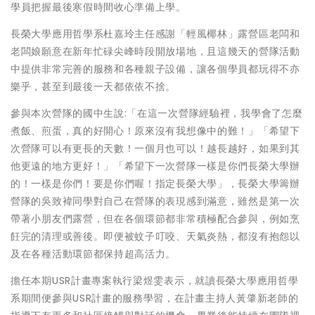
學員把握最後寒假時間收心準備上學。
長榮大學應用哲學系杜嘉玲主任感謝「輕風椰林」露營區老闆和
老闆娘願意在新年忙碌尖峰時段開放場地，且這幾天的營隊活動
中提供非常完善的服務和各種親子設備，讓各個學員都玩得不亦
樂乎，甚至到最後一天都依依不捨。
參與本次營隊的國中生說:「在這一次營隊經驗裡，我學會了怎麼
煮飯、煎蛋，真的好開心！原來沒有我想像中的難！」「希望下
次營隊可以有更長的天數！一個月也可以！越長越好，如果到其
他更遠的地方更好！」「希望下一次營隊一樣是你們長榮大學辦
的！一樣是你們！要是你們喔！指定長榮大學」，長榮大學籌辦
營隊的吳致褘同學對自己在營隊的表現感到滿意，雖然是第一次
帶著小朋友們露營，但在各個環節都非常積極配合參與，例如烹
飪完的清理或善後。即便被蚊子叮咬、天氣炎熱，都沒有抱怨以
及在各種活動環節都保持超高活力。
擔任本期USR計畫專案執行梁煜雯表示，就讀長榮大學應用哲學
系期間便參與USR計畫的服務學習，在計畫主持人黃肇新老師的