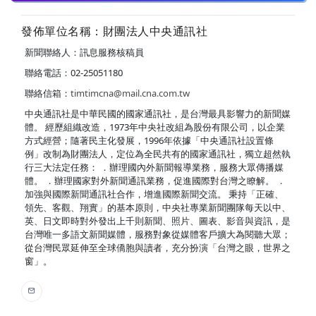
發佈單位名稱：財團法人中央通訊社
新聞聯絡人：訊息服務核稿員
聯絡電話：02-25051180
聯絡信箱：
timtimcna@mail.cna.com.tw
中央通訊社是中華民國的國家通訊社，是台灣最具影響力的新聞媒
體。 經歷組織改造，1973年中央社改組為股份有限公司，以企業
方式經營；隨著民主化發展，1996年依據「中央通訊社設置條
例」改制為財團法人，定位為全民共有的國家通訊社，獨立超然執
行三大法定任務： ．辦理國內外新聞報導業務，服務大眾傳播媒
體。 ．辦理國家對外新聞通訊業務，促進國際對台灣之瞭解。 ．
加強與國際新聞通訊社合作，增進國際新聞交流。 秉持「正確、
領先、客觀、翔實」的基本原則，中央社專業新聞團隊每天以中、
英、日文即時對外發出上千則新聞、照片、圖表、影音與資訊，是
台灣唯一多語文新聞媒體，服務對象從媒體客戶擴大為閱聽大眾；
從台灣民眾延伸至全球僑胞與讀者，充分扮演「台灣之眼，世界之
窗」。