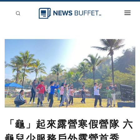
回到首頁
新聞稿分類
登入
刊登
「龜」起來露營寒假營隊 六
龜兒少服務戶外露營首秀