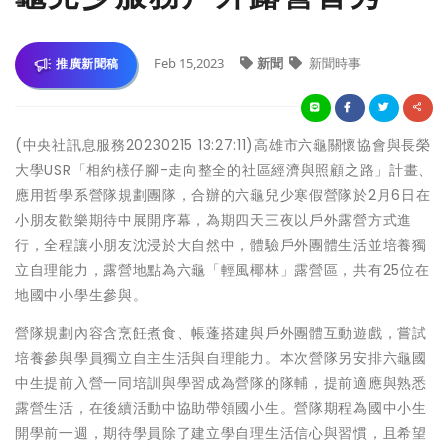
Feb 15,2023
新聞
新聞時事
推廣新聞稿
(中央社訊息服務20230215 13:27:11)高雄市六龜關懷協會與長榮
大學USR「相約檨仔腳-走向整全的社區經濟與照顧之路」計畫、
應用哲學系營隊規劃團隊，合辦的六龜兒少寒假營隊於2月6日在
小朋友歡樂期待中展開序幕，為期四天三夜以戶外露營方式進
行，全程讓小朋友沈浸於大自然中，體驗戶外團體生活並培養獨
立自理能力，露營地點為六龜「輕風椰林」露營區，共有25位在
地國中小學生參與。
營隊規劃內容含烹飪煮食、帳蓬搭建與戶外團體互動遊戲，嘗試
培養參與學員獨立自主生活與自理能力。本次營隊另安排六龜國
中生提前入營一同培訓與學習成為營隊的隊輔，提前適應與熟悉
露營生活，在後續活動中協助帶領國小生。營隊期程為國中小生
開學前一週，期待學員除了建立學自理生活信心與習慣，且希望