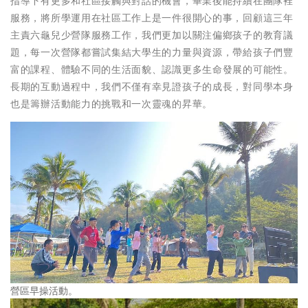
指導下有更多和社區接觸與對話的機會，畢業後能持續在團隊裡
服務，將所學運用在社區工作上是一件很開心的事，回顧這三年
主責六龜兒少營隊服務工作，我們更加以關注偏鄉孩子的教育議
題，每一次營隊都嘗試集結大學生的力量與資源，帶給孩子們豐
富的課程、體驗不同的生活面貌、認識更多生命發展的可能性。
長期的互動過程中，我們不僅有幸見證孩子的成長，對同學本身
也是籌辦活動能力的挑戰和一次靈魂的昇華。
營區早操活動。