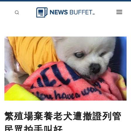
回到首頁
新聞稿分類
登入
刊登
繁殖場棄養老犬遭撤證列管
民眾拍手叫好