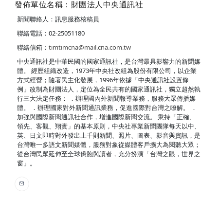
發佈單位名稱：財團法人中央通訊社
新聞聯絡人：訊息服務核稿員
聯絡電話：02-25051180
聯絡信箱：
timtimcna@mail.cna.com.tw
中央通訊社是中華民國的國家通訊社，是台灣最具影響力的新聞媒
體。 經歷組織改造，1973年中央社改組為股份有限公司，以企業
方式經營；隨著民主化發展，1996年依據「中央通訊社設置條
例」改制為財團法人，定位為全民共有的國家通訊社，獨立超然執
行三大法定任務： ．辦理國內外新聞報導業務，服務大眾傳播媒
體。 ．辦理國家對外新聞通訊業務，促進國際對台灣之瞭解。 ．
加強與國際新聞通訊社合作，增進國際新聞交流。 秉持「正確、
領先、客觀、翔實」的基本原則，中央社專業新聞團隊每天以中、
英、日文即時對外發出上千則新聞、照片、圖表、影音與資訊，是
台灣唯一多語文新聞媒體，服務對象從媒體客戶擴大為閱聽大眾；
從台灣民眾延伸至全球僑胞與讀者，充分扮演「台灣之眼，世界之
窗」。