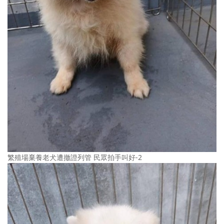
繁殖場棄養老犬遭撤證列管 民眾拍手叫好-2