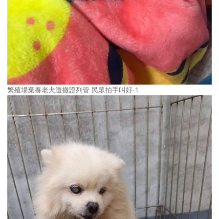
繁殖場棄養老犬遭撤證列管 民眾拍手叫好-1