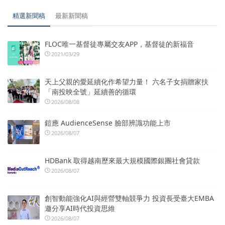
精選新聞稿
最新新聞稿
FLOC唯一基督徒專屬交友APP，基督徒的新福音
2021/03/29
天上父親的愛延續化作希望力量！ 六名子女捐贈家扶
「南投映全號」延續善的循環
2026/08/08
鎧應 AudienceSense 臉部辨識功能上市
2026/08/07
HDBank 取得越南歷來最大規模國際銀團社會貸款
2026/08/07
創智動能強化AI與經營雙軸競爭力 投資長受臺大EMBA
邀分享AI時代投資思維
2026/08/07