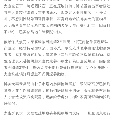
犬隻被丟下車時還因眼盲一直在原地打轉，隨後函請當事者蘇姓
管理人員製作筆錄，當事者表示，因為此犬個性敏感，不停吠
叫，不想割除聲帶而選擇棄養。家畜所追查該博美犬的寵物晶
片，晶片資料顯示為苗栗某狗園的犬隻，早已登記死亡，因資料
不相符，已案移當地主管機關查辦。
依動保法規定，棄養動物可開罰3至15萬，特定寵物業管理辦法
亦規定，經營特定寵物業，因停業、歇業或其他事由無法繼續飼
養者，應妥善處置動物，違者廢止其許可證並不得認養動物。蘇
姓管理員未妥善照顧犬隻而棄養不顧之行為已違反規定，除依棄
養先開罰3萬外，場內犬隻全部列管並限期絕育，另亦同步廢止
犬隻繁殖場許可證並不得再認養動物。
博美犬棄養期間由朴子市場內攤商輪流照顧，聽聞家畜所已抓到
棄養人並予以撤證開罰，攤商們紛紛拍手叫好，表示就是有這種
人才會造成流浪狗問題，應該給予處分，感謝家畜所幫狗狗找到
好歸宿。
家畜所表示，犬貓繁殖場應妥善照顧場內犬貓，一旦查獲棄養行