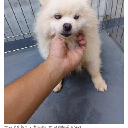
繁殖場棄養老犬遭撤證列管 民眾拍手叫好-3