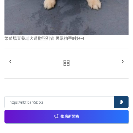
繁殖場棄養老犬遭撤證列管 民眾拍手叫好-4
推廣新聞稿