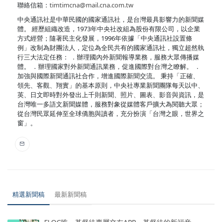
聯絡信箱：
timtimcna@mail.cna.com.tw
中央通訊社是中華民國的國家通訊社，是台灣最具影響力的新聞媒
體。 經歷組織改造，1973年中央社改組為股份有限公司，以企業
方式經營；隨著民主化發展，1996年依據「中央通訊社設置條
例」改制為財團法人，定位為全民共有的國家通訊社，獨立超然執
行三大法定任務： ．辦理國內外新聞報導業務，服務大眾傳播媒
體。 ．辦理國家對外新聞通訊業務，促進國際對台灣之瞭解。 ．
加強與國際新聞通訊社合作，增進國際新聞交流。 秉持「正確、
領先、客觀、翔實」的基本原則，中央社專業新聞團隊每天以中、
英、日文即時對外發出上千則新聞、照片、圖表、影音與資訊，是
台灣唯一多語文新聞媒體，服務對象從媒體客戶擴大為閱聽大眾；
從台灣民眾延伸至全球僑胞與讀者，充分扮演「台灣之眼，世界之
窗」。
精選新聞稿
最新新聞稿