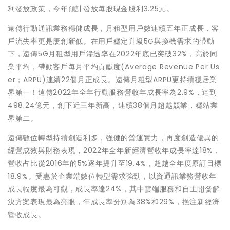
利發放政策，今年預計發放每股現金股利3.25元。
遠傳行動通訊業務穩健成長，月租型用戶數連續五年正成長，客
戶流失率更是屢創新低。在用戶穩定升級5G與換機需求的帶動
下，遠傳5G月租型用戶滲透率在2022年底已突破32%，高於同
業平均，帶動客戶每月平均貢獻度(Average Revenue Per Us
er；ARPU)連續22個月正成長。遠傳月租型ARPU更持續穩居業
界第一！遠傳2022年全年行動服務營收年成長率為2.9%，達到
498.24億元，創下近三年新高，連續38個月超越競業，穩站業
界第二。
遠傳數位轉型持續創造利多，強健的營運實力，再度創造優異的
經營成效與財務表現，2022年全年新經濟營收年成長率達18%，
營收占比從2016年的5%逐年提升至19.4%，超越全年度原訂目標
18.9%。受惠於企業端數位轉型需求強勁，以資通訊業務營收年
成長幅度最為可觀，成長率達24%，其中雲端服務和自主開發解
決方案表現最為亮眼，年成長率分別為38%和29%，挹注新經濟
營收成長。