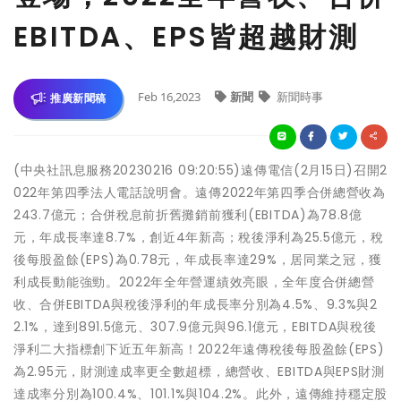
EBITDA、EPS皆超越財測
Feb 16,2023
新聞
新聞時事
推廣新聞稿
(中央社訊息服務20230216 09:20:55)遠傳電信(2月15日)召開2
022年第四季法人電話說明會。遠傳2022年第四季合併總營收為
243.7億元；合併稅息前折舊攤銷前獲利(EBITDA)為78.8億
元，年成長率達8.7%，創近4年新高；稅後淨利為25.5億元，稅
後每股盈餘(EPS)為0.78元，年成長率達29%，居同業之冠，獲
利成長動能強勁。2022年全年營運績效亮眼，全年度合併總營
收、合併EBITDA與稅後淨利的年成長率分別為4.5%、9.3%與2
2.1%，達到891.5億元、307.9億元與96.1億元，EBITDA與稅後
淨利二大指標創下近五年新高！2022年遠傳稅後每股盈餘(EPS)
為2.95元，財測達成率更全數超標，總營收、EBITDA與EPS財測
達成率分別為100.4%、101.1%與104.2%。此外，遠傳維持穩定股