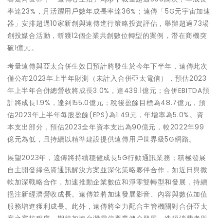
率達23%，月活躍用戶數年成長率達36%；遠傳「5G元宇宙加速
器」安排超過10家新創與遠傳進行策略投資評估，舉辦超過73場
創投媒合活動，斬獲12個企業共創數位轉型的案例，潛在商機突
破1億元。
考量遠傳與亞太合併生效日預計將發生於今年下半年，遠傳此次
僅公布2023年上半年財測（未計入合併亞太電信），預估2023
年上半年合併總營收將成長3.0%，達439.1億元；合併EBITDA預
計將成長1.9%，達到155.0億元；稅後盈餘目標為48.7億元，預
估2023年上半年每股盈餘(EPS)為1.49元，年增率為5.0%。資
本支出部分，預估2023全年資本支出為90億元，較2022年99
億元為低，且持續以精準建設提供遠傳用戶世界級5G網路。
展望2023年，遠傳將持續穩健成長5G行動通訊業務；積極發展
自主開發綠色資通訊解決方案並深化策略夥伴合作，如近日與微
軟加深戰略合作，加速推動企業數位和淨零雙轉型和發展，持續
挹注新經濟營收成長。遠傳並將加速發展影音、內容與數位加值
服務增進獲利成長。此外，遠傳將全力配合主管機關對合併亞太