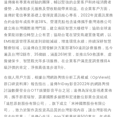
遠傳擁有專業有經驗的團隊，輔以堅強的企業客戶和終端消費者
優勢，為推動多元服務及營收動能帶來助益。在企業客戶方面，
遠傳於電信事業基礎上發揮資通訊核心專長，2022年資通訊業務
合約金額年成長率達38%。營運亮點包含遠傳攜手臺灣港務公司
建立南台灣國際港灣門面，建立南區智慧大樓標竿；協助全球速
食業龍頭數位轉型上公有雲；協助台電在望安島建置微電網，以
EMS能源管理系統達到節能減碳，增進環境永續；持續深耕智慧
醫療領域，以遠傳自主開發解決方案部署5G遠距診療服務，迄今
遍及台灣12縣市、35鄉鎮，涵蓋261村里，並推出5G救護車、虛
擬健保卡、智慧觀光等多項服務。在企業客戶滿意度調查獲得A
級評價的肯定，淨推薦值進步達11分。
在個人用戶方面，根據台灣網路輿情分析工具權威《OpView社
群口碑資料庫》報告指出，遠傳friDay影音2022年的網路輿情
討論數榮登全台OTT娛樂影音平台之冠；遠傳為深化影視產業佈
局，攜手群星瑞智、霹靂國際多媒體和宏達數位影業合資組成
｢遠想原創股份有限公司」，旗下成立「米神國際股份有限公
司」，致力於製作及投資高品質的台灣影視內容，讓台灣影視內
容走向世界；「遠傳心生活」App下載量超過500萬次，年成長