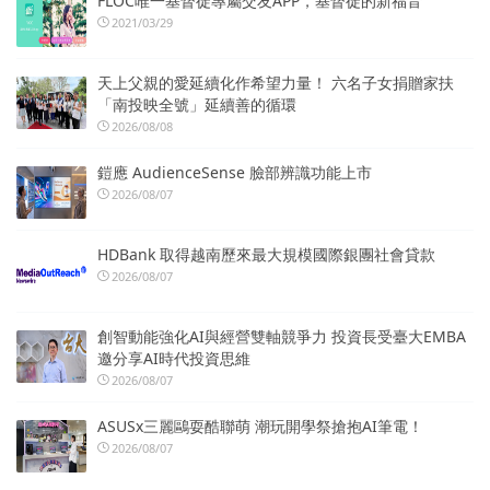
FLOC唯一基督徒專屬交友APP，基督徒的新福音
2021/03/29
天上父親的愛延續化作希望力量！ 六名子女捐贈家扶
「南投映全號」延續善的循環
2026/08/08
鎧應 AudienceSense 臉部辨識功能上市
2026/08/07
HDBank 取得越南歷來最大規模國際銀團社會貸款
2026/08/07
創智動能強化AI與經營雙軸競爭力 投資長受臺大EMBA
邀分享AI時代投資思維
2026/08/07
ASUSx三麗鷗耍酷聯萌 潮玩開學祭搶抱AI筆電！
2026/08/07